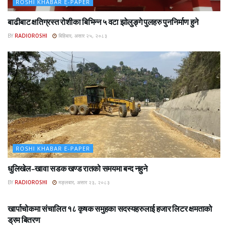
ROSHI KHABAR E-PAPER
बाढीबाट क्षतिग्रस्त रोशीका बिभिन्न ५ वटा झोलुङ्गे पुलहरु पुननिर्माण हुने
BY
RADIOROSHI
बिहिबार, असार २५, २०८३
ROSHI KHABAR E-PAPER
धुलिखेल–खावा सडक खण्ड रातको समयमा बन्द नहुने
BY
RADIOROSHI
मङ्लबार, असार २३, २०८३
ROSHI KHABAR E-PAPER
खार्पाचोकमा संचालित १८ कृषक समुहका सदस्यहरुलाई हजार लिटर क्षमताको
ड्रम बितरण