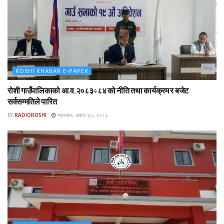
ROSHI KHABAR E-PAPER
रोशी गाउँपालिकाको आ.व.२०८३÷८४ को नीति तथा कार्यक्रम र बजेट
सर्वसम्मतिले पारित
BY
RADIOROSHI
मङ्लबार, असार ३०, २०८३