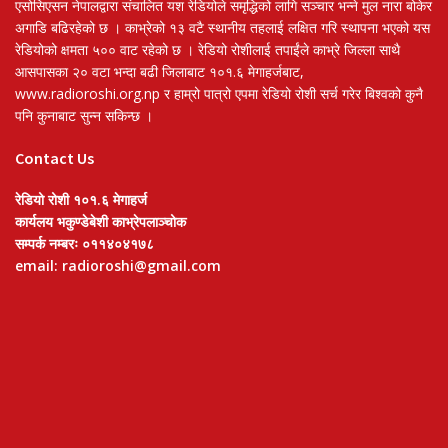
एसोसिएसन नेपालद्वारा संचालित यश रेडियोले समृद्धिको लागि सञ्चार भन्ने मुल नारा बोकेर
अगाडि बढिरहेको छ । काभ्रेको १३ वटै स्थानीय तहलाई लक्षित गरि स्थापना भएको यस
रेडियोको क्षमता ५०० वाट रहेको छ । रेडियो रोशीलाई तपाईंले काभ्रे जिल्ला साथै
आसपासका २० वटा भन्दा बढी जिलाबाट १०१.६ मेगाहर्जबाट,
www.radioroshi.org.np र हाम्रो पात्रो एपमा रेडियो रोशी सर्च गरेर बिश्वको कुनै
पनि कुनाबाट सुन्न सकिन्छ ।
Contact Us
रेडियो रोशी १०१.६ मेगाहर्ज
कार्यलय भकुण्डेबेशी काभ्रेपलाञ्चोक
सम्पर्क नम्बरः ०११४०४१७८
email: radioroshi@gmail.com