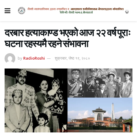
दरबार हत्याकाण्ड भएको आज २२ वर्ष पूराः
घटना रहस्यमै रहने संभावना
by
RadioRoshi
शुक्रबार, जेष्ठ १९, २०८०