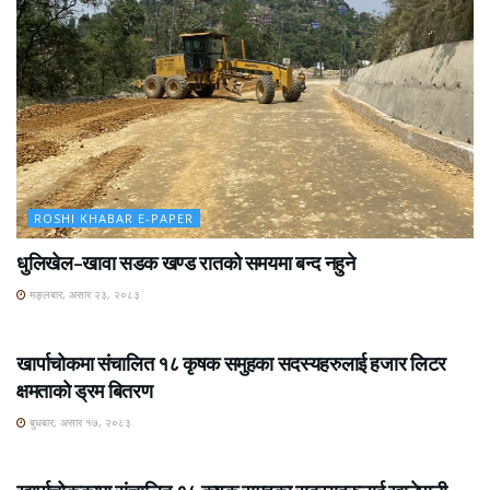
ROSHI KHABAR E-PAPER
धुलिखेल–खावा सडक खण्ड रातको समयमा बन्द नहुने
मङ्लबार, असार २३, २०८३
ROSHI KHABAR E-PAPER
खार्पाचोकमा संचालित १८ कृषक समुहका सदस्यहरुलाई हजार लिटर
क्षमताको ड्रम बितरण
बुधबार, असार १७, २०८३
ROSHI KHABAR E-PAPER