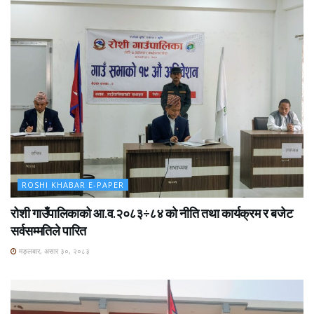
ROSHI KHABAR E-PAPER
रोशी गाउँपालिकाको आ.व.२०८३÷८४ को नीति तथा कार्यक्रम र बजेट
सर्वसम्मतिले पारित
मङ्लबार, असार ३०, २०८३