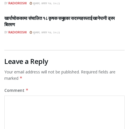
BY
RADIOROSHI
बुधबार, असार १७, २०८३
ROSHI KHABAR E-PAPER
खार्पाचोककामा संचालित १८ कृषक समुहका सदस्यहरुलाई खानेपानी ड्रम
बितरण
BY
RADIOROSHI
बुधबार, असार १७, २०८३
Leave a Reply
Your email address will not be published.
Required fields are
marked
*
Comment
*