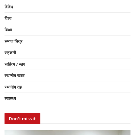
विविध
विश्व
शिक्षा
समाज चित्र
सहकारी
साहित्य / ब्लग
स्थानीय खबर
स्थानीय तह
स्वास्थ्य
Don't miss it