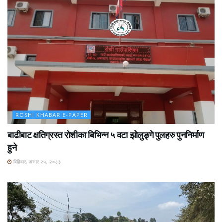
ROSHI KHABAR E-PAPER
बाढीबाट क्षतिग्रस्त रोशीका बिभिन्न ५ वटा झोलुङ्गे पुलहरु पुननिर्माण
हुने
बिहिबार, असार २५, २०८३