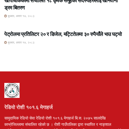
खार्पाचोककामा संचालित १८ कृषक समुहका सदस्यहरुलाई खानेपानी
ड्रम बितरण
बुधबार, असार १७, २०८३
ROSHI KHABAR E-PAPER
पेट्रोलमा प्रतिलिटर २० र डिजेल, मट्टितेलमा ३० रुपैयाँले भाउ घट्यो
बुधबार, असार १७, २०८३
रेडियो रोशी १०१.६ मेगाहर्ज
सामुदायिक रेडियो सेवा रेडियो रोशी १०१.६ मेगाहर्ज बि.स. २०७५ सालदेखि
काभ्रेजिल्लामा संचालित रहेको छ । रोशी गाउँपालिका द्वारा स्थापित र नाङ्शाल