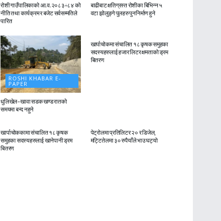
रोशी गाउँपालिकाको आ.व.२०८३÷८४ को
बाढीबाट क्षतिग्रस्त रोशीका बिभिन्न ५
नीति तथा कार्यक्रम र बजेट सर्वसम्मतिले
वटा झोलुङ्गे पुलहरु पुननिर्माण हुने
पारित
ROSHI KHABAR E-
PAPER
खार्पाचोकमा संचालित १८ कृषक समुहका
सदस्यहरुलाई हजार लिटर क्षमताको ड्रम
बितरण
ROSHI KHABAR E-
PAPER
धुलिखेल–खावा सडक खण्ड रातको
समयमा बन्द नहुने
ROSHI KHABAR E-
ROSHI KHABAR E-
PAPER
PAPER
खार्पाचोककामा संचालित १८ कृषक
पेट्रोलमा प्रतिलिटर २० र डिजेल,
समुहका सदस्यहरुलाई खानेपानी ड्रम
मट्टितेलमा ३० रुपैयाँले भाउ घट्यो
बितरण