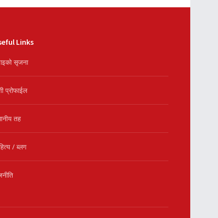
eful Links
ाइको सृजना
शी प्रोफाईल
थानीय तह
हित्य / ब्लग
जनीति