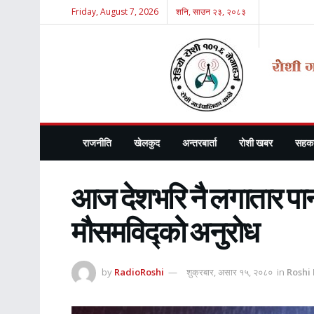
Friday, August 7, 2026
शनि, साउन २३, २०८३
राजनीति
खेलकुद
अन्तरबार्ता
रोशी खबर
सहका
आज देशभरि नै लगातार पानी
मौसमविद्कोे अनुरोध
by
RadioRoshi
शुक्रबार, असार १५, २०८०
in
Roshi