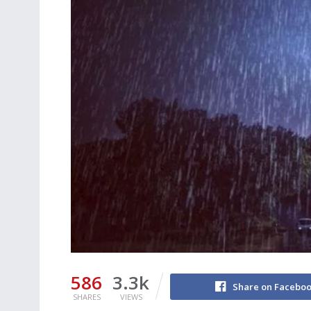
586
3.3k
Share on Facebo
SHARES
VIEWS