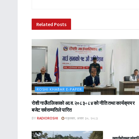
Related
Posts
ROSHI KHABAR E-PAPER
रोशी गाउँपालिकाको आ.व.२०८३÷८४ को नीति तथा कार्यक्रम र
बजेट सर्वसम्मतिले पारित
BY
RADIOROSHI
मङ्लबार, असार ३०, २०८३
ROSHI KHA
खार्पाचोकमा संचा