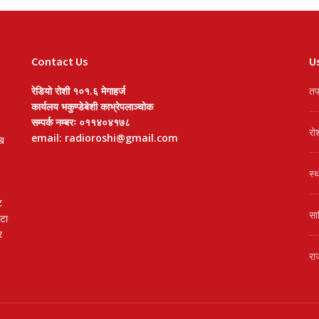
Contact Us
Us
रेडियो रोशी १०१.६ मेगाहर्ज
तप
कार्यलय भकुण्डेबेशी काभ्रेपलाञ्चोक
सम्पर्क नम्बरः ०११४०४१७८
रो
email: radioroshi@gmail.com
खि
स्
ट
सा
वटा
र
रा