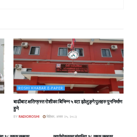
ROSHI KHABAR E-PAPER
बाढीबाट क्षतिग्रस्त रोशीका बिभिन्न ५ वटा झोलुङ्गे पुलहरु पुननिर्माण
हुने
BY
RADIOROSHI
बिहिबार, असार २५, २०८३
BAR E-PAPER
ROSHI KHABAR E-PAPER
लित १८ कृषक समुहका
खार्पाचोककामा संचालित १८ कृषक समुहका