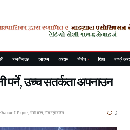
री
स्थानीय तह
स्वास्थ्य
अपराध
विविध
शिक्षा
काभ्रे खबर
 पर्ने, उच्च सतर्कता अपनाउन
0
 Khabar E-Paper
,
रोशी खबर
,
रोशी प्रोफाईल