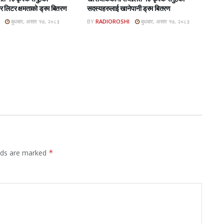
 लिटर क्षमताको ड्रम बितरण
सदस्यहरुलाई खानेपानी ड्रम बितरण
बुधबार, असार १७, २०८३
BY
RADIOROSHI
बुधबार, असार १७, २०८३
elds are marked
*