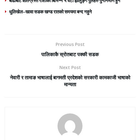
बाढीबाट क्षतिग्रस्त रोशीका बिभिन्न ५ वटा झोलुङ्गे पुलहरु पुननिर्माण हुने
धुलिखेल–खावा सडक खण्ड रातको समयमा बन्द नहुने
Previous Post
पालिकाकै स्रोतबाट पक्की सडक
Next Post
नेवारी र तामाङ भाषालाई बागमती प्रदेशको सरकारी कामकाजी भाषाको
मान्यता