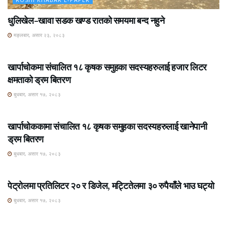
धुलिखेल–खावा सडक खण्ड रातको समयमा बन्द नहुने
मङ्लबार, असार २३, २०८३
ROSHI KHABAR E-PAPER
खार्पाचोकमा संचालित १८ कृषक समुहका सदस्यहरुलाई हजार लिटर
क्षमताको ड्रम बितरण
बुधबार, असार १७, २०८३
ROSHI KHABAR E-PAPER
खार्पाचोककामा संचालित १८ कृषक समुहका सदस्यहरुलाई खानेपानी
ड्रम बितरण
बुधबार, असार १७, २०८३
ROSHI KHABAR E-PAPER
पेट्रोलमा प्रतिलिटर २० र डिजेल, मट्टितेलमा ३० रुपैयाँले भाउ घट्यो
बुधबार, असार १७, २०८३