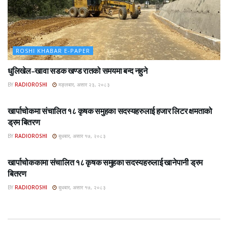
ROSHI KHABAR E-PAPER
धुलिखेल–खावा सडक खण्ड रातको समयमा बन्द नहुने
BY
RADIOROSHI
मङ्लबार, असार २३, २०८३
ROSHI KHABAR E-PAPER
खार्पाचोकमा संचालित १८ कृषक समुहका सदस्यहरुलाई हजार लिटर क्षमताको
ड्रम बितरण
BY
RADIOROSHI
बुधबार, असार १७, २०८३
ROSHI KHABAR E-PAPER
खार्पाचोककामा संचालित १८ कृषक समुहका सदस्यहरुलाई खानेपानी ड्रम
बितरण
BY
RADIOROSHI
बुधबार, असार १७, २०८३