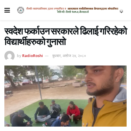
स्वदेश फर्काउन सरकारले ढिलाई गरिरहेको
विद्यार्थीहरुको गुनासो
by
RadioRoshi
बुधबार, अशोज २४, २०८०