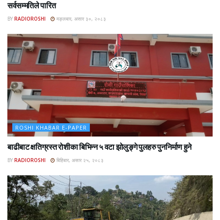
सर्वसम्मतिले पारित
BY
RADIOROSHI
मङ्लबार, असार ३०, २०८३
ROSHI KHABAR E-PAPER
बाढीबाट क्षतिग्रस्त रोशीका बिभिन्न ५ वटा झोलुङ्गे पुलहरु पुननिर्माण हुने
BY
RADIOROSHI
बिहिबार, असार २५, २०८३