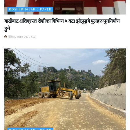
ROSHI KHABAR E-PAPER
बाढीबाट क्षतिग्रस्त रोशीका बिभिन्न ५ वटा झोलुङ्गे पुलहरु पुननिर्माण
हुने
बिहिबार, असार २५, २०८३
ROSHI KHABAR E-PAPER