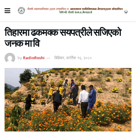
तिहारमा ढकमक्क सयपत्रीले सजिएको
जनक मा वि
by
RadioRoshi
बिहिबार, कार्तिक १६, २०८०