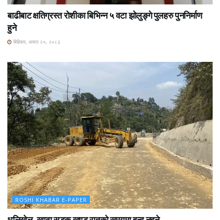
बाढीबाट क्षतिग्रस्त रोशीका बिभिन्न ५ वटा झोलुङ्गे पुलहरु पुननिर्माण
हुने
बिहिबार, असार २५, २०८३
ROSHI KHABAR E-PAPER
धुलिखेल–खावा सडक खण्ड रातको समयमा बन्द नहुने