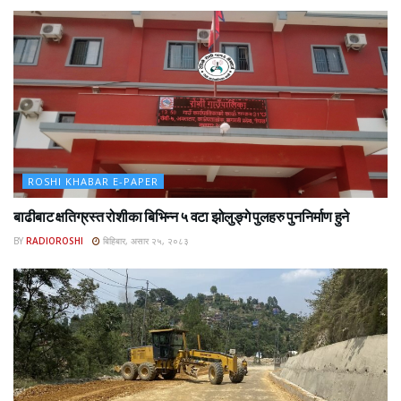
ROSHI KHABAR E-PAPER
बाढीबाट क्षतिग्रस्त रोशीका बिभिन्न ५ वटा झोलुङ्गे पुलहरु पुननिर्माण हुने
BY
RADIOROSHI
बिहिबार, असार २५, २०८३