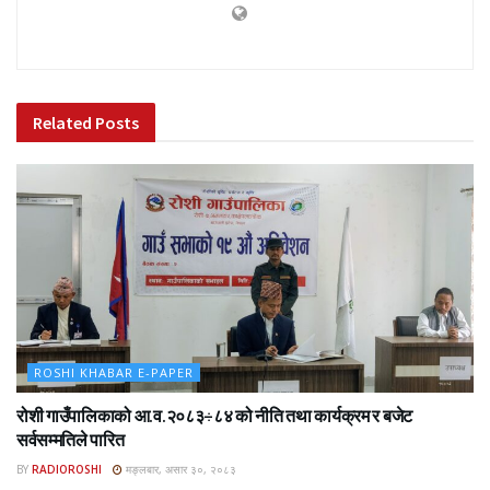
Related
Posts
ROSHI KHABAR E-PAPER
रोशी गाउँपालिकाको आ.व.२०८३÷८४ को नीति तथा कार्यक्रम र बजेट
सर्वसम्मतिले पारित
BY
RADIOROSHI
मङ्लबार, असार ३०, २०८३