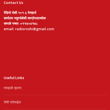
Contact Us
रेडियो रोशी १०१.६ मेगाहर्ज
कार्यलय भकुण्डेबेशी काभ्रेपलाञ्चोक
सम्पर्क नम्बरः ०११४०४१७८
email: radioroshi@gmail.com
Useful Links
तपाइको सृजना
रोशी प्रोफाईल