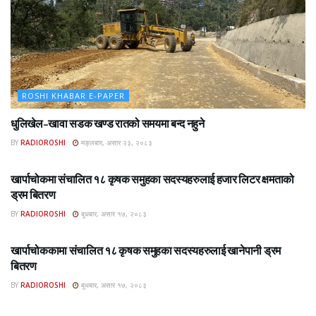
ROSHI KHABAR E-PAPER
धुलिखेल–खावा सडक खण्ड रातको समयमा बन्द नहुने
BY
RADIOROSHI
मङ्लबार, असार २३, २०८३
ROSHI KHABAR E-PAPER
खार्पाचोकमा संचालित १८ कृषक समुहका सदस्यहरुलाई हजार लिटर क्षमताको
ड्रम बितरण
BY
RADIOROSHI
बुधबार, असार १७, २०८३
ROSHI KHABAR E-PAPER
खार्पाचोककामा संचालित १८ कृषक समुहका सदस्यहरुलाई खानेपानी ड्रम
बितरण
BY
RADIOROSHI
बुधबार, असार १७, २०८३