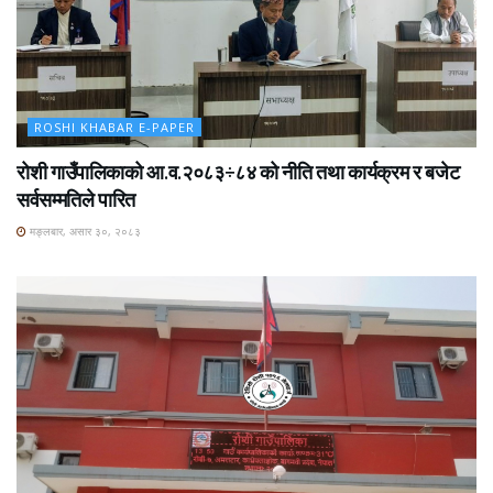
ROSHI KHABAR E-PAPER
रोशी गाउँपालिकाको आ.व.२०८३÷८४ को नीति तथा कार्यक्रम र बजेट
सर्वसम्मतिले पारित
मङ्लबार, असार ३०, २०८३