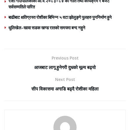
रोशी गाउँपालिकाको आ.व.२०८३÷८४ को नीति तथा कार्यक्रम र बजेट
सर्वसम्मतिले पारित
बाढीबाट क्षतिग्रस्त रोशीका बिभिन्न ५ वटा झोलुङ्गे पुलहरु पुननिर्माण हुने
धुलिखेल–खावा सडक खण्ड रातको समयमा बन्द नहुने
Previous Post
आजबाट लागू हुनेगरी दुधको मूल्य बढ्यो
Next Post
सीप विकासमा अगाडि बढ्दै रोशीका महिला