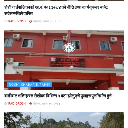
रोशी गाउँपालिकाको आ.व.२०८३÷८४ को नीति तथा कार्यक्रम र बजेट
सर्वसम्मतिले पारित
BY
RADIOROSHI
मङ्लबार, असार ३०, २०८३
ROSHI KHABAR E-PAPER
बाढीबाट क्षतिग्रस्त रोशीका बिभिन्न ५ वटा झोलुङ्गे पुलहरु पुननिर्माण हुने
BY
RADIOROSHI
बिहिबार, असार २५, २०८३