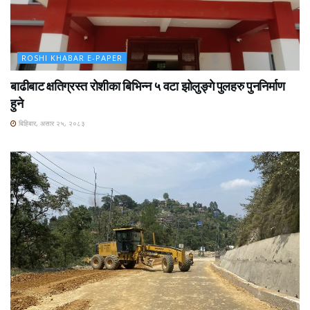
ROSHI KHABAR E-PAPER
बाढीबाट क्षतिग्रस्त रोशीका बिभिन्न ५ वटा झोलुङ्गे पुलहरु पुननिर्माण
हुने
बिहिबार, असार २५, २०८३