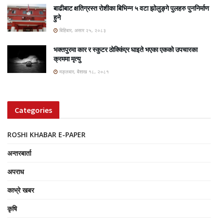
बाढीबाट क्षतिग्रस्त रोशीका बिभिन्न ५ वटा झोलुङ्गे पुलहरु पुननिर्माण
हुने
बिहिबार, असार २५, २०८३
भक्तपुरमा कार र स्कुटर ठोक्किंएर घाइते भएका एकको उपचारका
क्रममा मृत्यु
मङ्लबार, बैशाख १८, २०८१
Categories
ROSHI KHABAR E-PAPER
अन्तरबार्ता
अपराध
काभ्रे खबर
कृषि