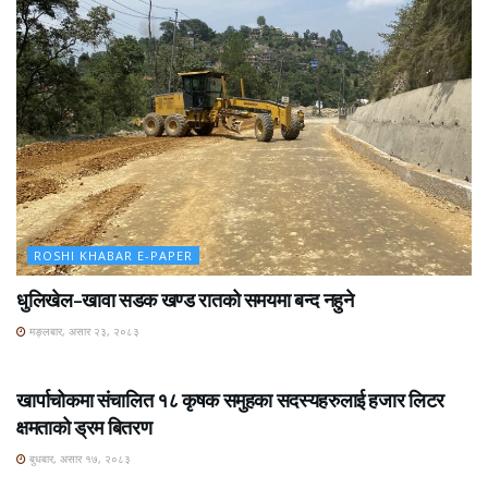
ROSHI KHABAR E-PAPER
धुलिखेल–खावा सडक खण्ड रातको समयमा बन्द नहुने
मङ्लबार, असार २३, २०८३
ROSHI KHABAR E-PAPER
खार्पाचोकमा संचालित १८ कृषक समुहका सदस्यहरुलाई हजार लिटर
क्षमताको ड्रम बितरण
बुधबार, असार १७, २०८३
ROSHI KHABAR E-PAPER