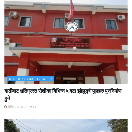
ROSHI KHABAR E-PAPER
बाढीबाट क्षतिग्रस्त रोशीका बिभिन्न ५ वटा झोलुङ्गे पुलहरु पुननिर्माण
हुने
बिहिबार, असार २५, २०८३