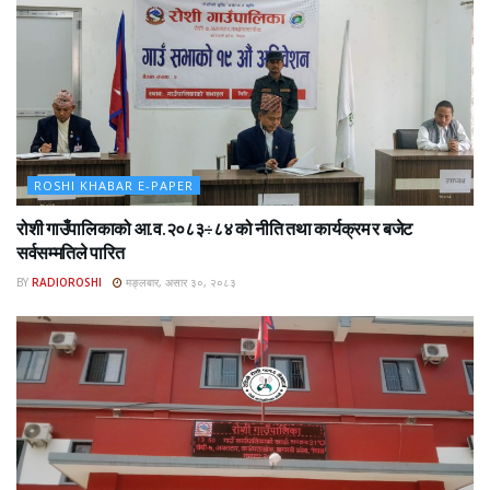
ROSHI KHABAR E-PAPER
रोशी गाउँपालिकाको आ.व.२०८३÷८४ को नीति तथा कार्यक्रम र बजेट
सर्वसम्मतिले पारित
BY
RADIOROSHI
मङ्लबार, असार ३०, २०८३