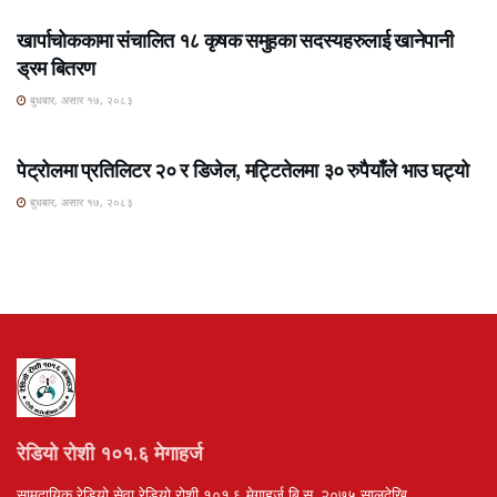
खार्पाचोककामा संचालित १८ कृषक समुहका सदस्यहरुलाई खानेपानी
ड्रम बितरण
बुधबार, असार १७, २०८३
ROSHI KHABAR E-PAPER
पेट्रोलमा प्रतिलिटर २० र डिजेल, मट्टितेलमा ३० रुपैयाँले भाउ घट्यो
बुधबार, असार १७, २०८३
रेडियो रोशी १०१.६ मेगाहर्ज
सामुदायिक रेडियो सेवा रेडियो रोशी १०१.६ मेगाहर्ज बि.स. २०७५ सालदेखि