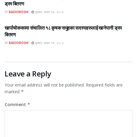
ड्रम बितरण
BY
RADIOROSHI
बुधबार, असार १७, २०८३
ROSHI KHABAR E-PAPER
खार्पाचोककामा संचालित १८ कृषक समुहका सदस्यहरुलाई खानेपानी ड्रम
बितरण
BY
RADIOROSHI
बुधबार, असार १७, २०८३
Leave a Reply
Your email address will not be published.
Required fields are
marked
*
Comment
*