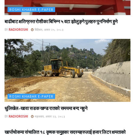
ROSHI KHABAR E-PAPER
बाढीबाट क्षतिग्रस्त रोशीका बिभिन्न ५ वटा झोलुङ्गे पुलहरु पुननिर्माण हुने
BY
RADIOROSHI
बिहिबार, असार २५, २०८३
ROSHI KHABAR E-PAPER
धुलिखेल–खावा सडक खण्ड रातको समयमा बन्द नहुने
BY
RADIOROSHI
मङ्लबार, असार २३, २०८३
ROSHI KHABAR E-PAPER
खार्पाचोकमा संचालित १८ कृषक समुहका सदस्यहरुलाई हजार लिटर क्षमताको