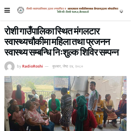
रोशी गाउँपालिका स्थित मंगलटार
स्वास्थ्यचौकीमा महिला तथा प्रजनन
स्वास्थ्य सम्बन्धि निःशुल्क शिविर सम्पन्न
by
RadioRoshi
बुधबार, जेष्ठ २४, २०८०