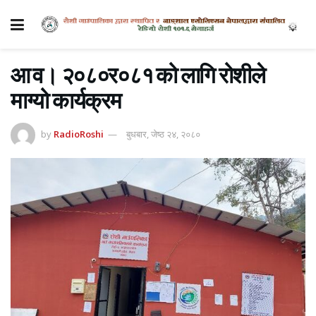
आ व। २०८०र०८१ को लागि रोशीले
माग्यो कार्यक्रम
by
RadioRoshi
बुधबार, जेष्ठ २४, २०८०