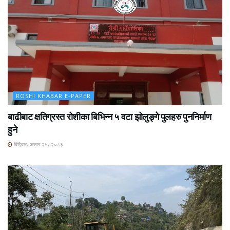
ROSHI KHABAR E-PAPER
बाढीबाट क्षतिग्रस्त रोशीका बिभिन्न ५ वटा झोलुङ्गे पुलहरु पुननिर्माण
हुने
बिहिबार, असार २५, २०८३