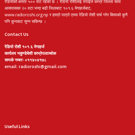
रेडियोको क्षमता ५०० वाट रहेको छ । रेडियो रोशीलाई तपाईंले काभ्रे जिल्ला साथै
आसपासका २० वटा भन्दा बढी जिलाबाट १०१.६ मेगाहर्जबाट,
www.radioroshi.org.np र हाम्रो पात्रो एपमा रेडियो रोशी सर्च गरेर बिश्वको कुनै
पनि कुनाबाट सुन्न सकिन्छ ।
Contact Us
रेडियो रोशी १०१.६ मेगाहर्ज
कार्यलय भकुण्डेबेशी काभ्रेपलाञ्चोक
सम्पर्क नम्बरः ०११४०४१७८
email: radioroshi@gmail.com
Useful Links