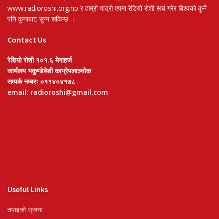
www.radioroshi.org.np र हाम्रो पात्रो एपमा रेडियो रोशी सर्च गरेर बिश्वको कुनै
पनि कुनाबाट सुन्न सकिन्छ ।
Contact Us
रेडियो रोशी १०१.६ मेगाहर्ज
कार्यलय भकुण्डेबेशी काभ्रेपलाञ्चोक
सम्पर्क नम्बरः ०११४०४१७८
email: radioroshi@gmail.com
Useful Links
तपाइको सृजना