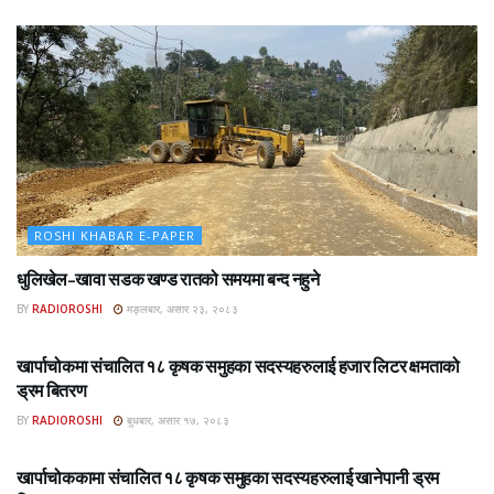
ROSHI KHABAR E-PAPER
धुलिखेल–खावा सडक खण्ड रातको समयमा बन्द नहुने
BY
RADIOROSHI
मङ्लबार, असार २३, २०८३
ROSHI KHABAR E-PAPER
खार्पाचोकमा संचालित १८ कृषक समुहका सदस्यहरुलाई हजार लिटर क्षमताको
ड्रम बितरण
BY
RADIOROSHI
बुधबार, असार १७, २०८३
ROSHI KHABAR E-PAPER
खार्पाचोककामा संचालित १८ कृषक समुहका सदस्यहरुलाई खानेपानी ड्रम