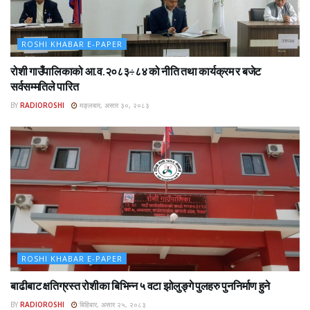
ROSHI KHABAR E-PAPER
रोशी गाउँपालिकाको आ.व.२०८३÷८४ को नीति तथा कार्यक्रम र बजेट
सर्वसम्मतिले पारित
BY
RADIOROSHI
मङ्लबार, असार ३०, २०८३
ROSHI KHABAR E-PAPER
बाढीबाट क्षतिग्रस्त रोशीका बिभिन्न ५ वटा झोलुङ्गे पुलहरु पुननिर्माण हुने
BY
RADIOROSHI
बिहिबार, असार २५, २०८३