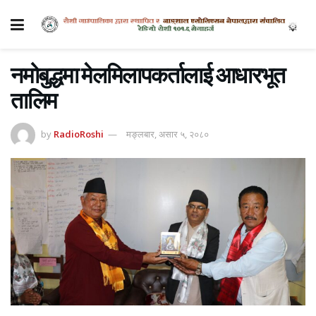
नमोबुद्धमा मेलमिलापकर्तालाई आधारभूत
तालिम
by
RadioRoshi
मङ्लबार, असार ५, २०८०