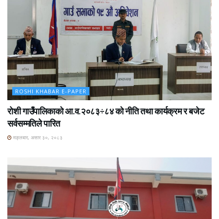
ROSHI KHABAR E-PAPER
रोशी गाउँपालिकाको आ.व.२०८३÷८४ को नीति तथा कार्यक्रम र बजेट
सर्वसम्मतिले पारित
मङ्लबार, असार ३०, २०८३