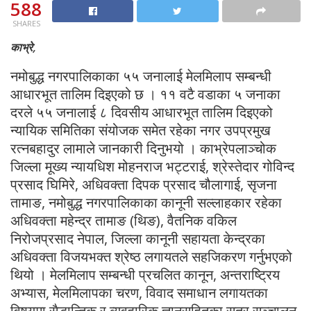
588
SHARES
काभ्रे,
नमोबुद्ध नगरपालिकाका ५५ जनालाई मेलमिलाप सम्बन्धी
आधारभूत तालिम दिइएको छ । ११ वटै वडाका ५ जनाका
दरले ५५ जनालाई ८ दिवसीय आधारभूत तालिम दिइएको
न्यायिक समितिका संयोजक समेत रहेका नगर उपप्रमुख
रत्नबहादुर लामाले जानकारी दिनुभयो । काभ्रेपलाञ्चोक
जिल्ला मूख्य न्यायधिश मोहनराज भट्टराई, श्रेस्तेदार गोविन्द
प्रसाद घिमिरे, अधिवक्ता दिपक प्रसाद चौलागाई, सृजना
तामाङ, नमोबुद्ध नगरपालिकाका कानूनी सल्लाहकार रहेका
अधिवक्ता महेन्द्र तामाङ (थिङ), वैतनिक वकिल
निरोजप्रसाद नेपाल, जिल्ला कानूनी सहायता केन्द्रका
अधिवक्ता विजयभक्त श्रेष्ठ लगायतले सहजिकरण गर्नुभएको
थियो । मेलमिलाप सम्बन्धी प्रचलित कानून, अन्तराष्ट्रिय
अभ्यास, मेलमिलापका चरण, विवाद समाधान लगायतका
विषयमा सैद्धान्तिक र व्यवहारिक ज्ञानसहितका सत्र सञ्चालन