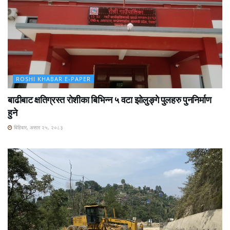
ROSHI KHABAR E-PAPER
बाढीबाट क्षतिग्रस्त रोशीका बिभिन्न ५ वटा झोलुङ्गे पुलहरु पुननिर्माण
हुने
बिहिबार, असार २५, २०८३