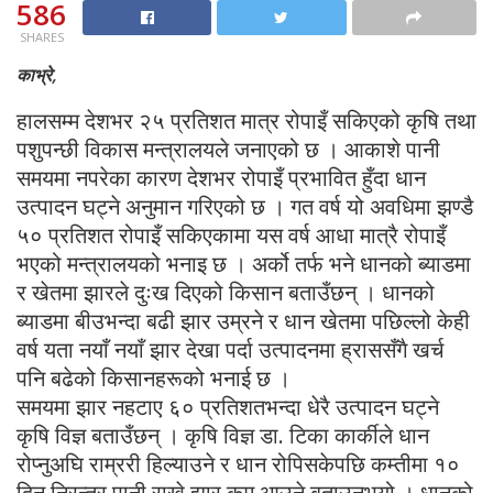
586
SHARES
काभ्रे,
हालसम्म देशभर २५ प्रतिशत मात्र रोपाइँ सकिएको कृषि तथा
पशुपन्छी विकास मन्त्रालयले जनाएको छ । आकाशे पानी
समयमा नपरेका कारण देशभर रोपाइँ प्रभावित हुँदा धान
उत्पादन घट्ने अनुमान गरिएको छ । गत वर्ष यो अवधिमा झण्डै
५० प्रतिशत रोपाइँ सकिएकामा यस वर्ष आधा मात्रै रोपाइँ
भएको मन्त्रालयको भनाइ छ । अर्को तर्फ भने धानको ब्याडमा
र खेतमा झारले दुःख दिएको किसान बताउँछन् । धानको
ब्याडमा बीउभन्दा बढी झार उम्रने र धान खेतमा पछिल्लो केही
वर्ष यता नयाँ नयाँ झार देखा पर्दा उत्पादनमा ह्राससँगै खर्च
पनि बढेको किसानहरूको भनाई छ ।
समयमा झार नहटाए ६० प्रतिशतभन्दा धेरै उत्पादन घट्ने
कृषि विज्ञ बताउँछन् । कृषि विज्ञ डा. टिका कार्कीले धान
रोप्नुअघि राम्ररी हिल्याउने र धान रोपिसकेपछि कम्तीमा १०
दिन निरन्तर पानी राखे झार कम आउने बताउनुभयो । धानको