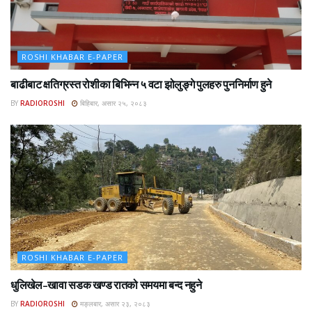
ROSHI KHABAR E-PAPER
बाढीबाट क्षतिग्रस्त रोशीका बिभिन्न ५ वटा झोलुङ्गे पुलहरु पुननिर्माण हुने
BY
RADIOROSHI
बिहिबार, असार २५, २०८३
ROSHI KHABAR E-PAPER
धुलिखेल–खावा सडक खण्ड रातको समयमा बन्द नहुने
BY
RADIOROSHI
मङ्लबार, असार २३, २०८३