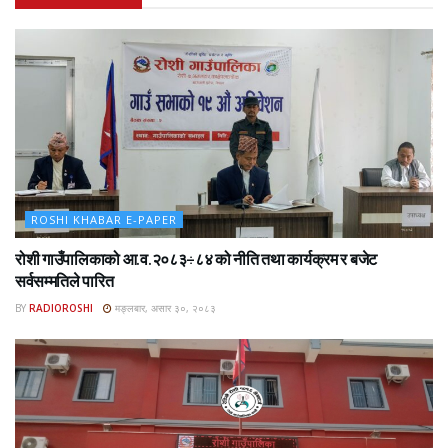
ROSHI KHABAR E-PAPER
रोशी गाउँपालिकाको आ.व.२०८३÷८४ को नीति तथा कार्यक्रम र बजेट
सर्वसम्मतिले पारित
BY
RADIOROSHI
मङ्लबार, असार ३०, २०८३