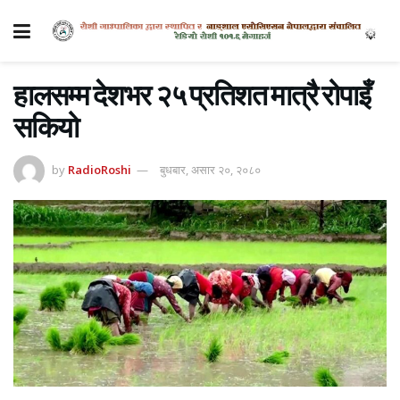
हालसम्म देशभर २५ प्रतिशत मात्रै रोपाइँ
सकियो
by
RadioRoshi
बुधबार, असार २०, २०८०