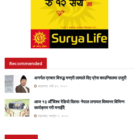
Recommended
अनर्गल प्रचार विरुद्ध मन्त्री लामाले दिए प्रेस काउन्सिलमा उजुरी
आइतवार, भदौ ३१, २०८०
आज १३ औँ विश्व रेडियो दिवसः नेपाल लगायत विश्वभर विभिन्न
कार्यक्रम गरी मनाइँदै
मङ्लबार, फाल्गुन १, २०८०