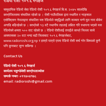
रेडियो रोशी १०१.६ मेगाहर्ज
सामुदायिक रेडियो सेवा रेडियो रोशी १०१.६ मेगाहर्ज बि.स. २०७५ सालदेखि
काभ्रेजिल्लामा संचालित रहेको छ । रोशी गाउँपालिका द्वारा स्थापित र नाङ्शाल
एसोसिएसन नेपालद्वारा संचालित यश रेडियोले समृद्धिको लागि सञ्चार भन्ने मुल नारा बोकेर
अगाडि बढिरहेको छ । काभ्रेको १३ वटै स्थानीय तहलाई लक्षित गरि स्थापना भएको यस
रेडियोको क्षमता ५०० वाट रहेको छ । रेडियो रोशीलाई तपाईंले काभ्रे जिल्ला साथै
आसपासका २० वटा भन्दा बढी जिलाबाट १०१.६ मेगाहर्जबाट,
www.radioroshi.org.np र हाम्रो पात्रो एपमा रेडियो रोशी सर्च गरेर बिश्वको कुनै
पनि कुनाबाट सुन्न सकिन्छ ।
Contact Us
रेडियो रोशी १०१.६ मेगाहर्ज
कार्यलय भकुण्डेबेशी काभ्रेपलाञ्चोक
सम्पर्क नम्बरः ०११४०४१७८
email: radioroshi@gmail.com