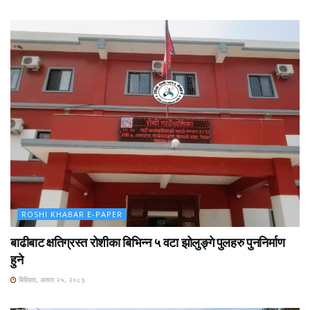
ROSHI KHABAR E-PAPER
बाढीबाट क्षतिग्रस्त रोशीका बिभिन्न ५ वटा झोलुङ्गे पुलहरु पुननिर्माण
हुने
बिहिबार, असार २५, २०८३