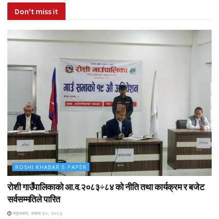
Don't miss it
ROSHI KHABAR E-PAPER
रोशी गाउँपालिकाको आ.व.२०८३÷८४ को नीति तथा कार्यक्रम र बजेट
सर्वसम्मतिले पारित
मङ्लबार, असार ३०, २०८३