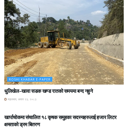
ROSHI KHABAR E-PAPER
धुलिखेल–खावा सडक खण्ड रातको समयमा बन्द नहुने
मङ्लबार, असार २३, २०८३
ROSHI KHABAR E-PAPER
खार्पाचोकमा संचालित १८ कृषक समुहका सदस्यहरुलाई हजार लिटर
क्षमताको ड्रम बितरण