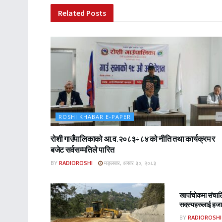
Related
Posts
ROSHI KHABAR E-PAPER
रोशी गाउँपालिकाको आ.व.२०८३÷८४ को नीति तथा कार्यक्रम र
बजेट सर्वसम्मतिले पारित
BY
RADIOROSHI
मङ्लबार, असार ३०, २०८३
ROSHI KHA
खार्पाचोकमा संचा
सदस्यहरुलाई हजार
BY
RADIOROSHI