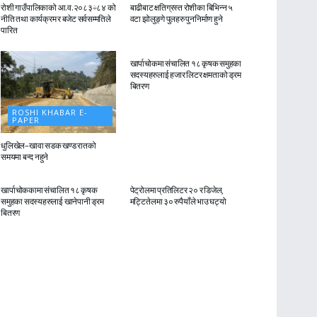
रोशी गाउँपालिकाको आ.व.२०८३÷८४ को
बाढीबाट क्षतिग्रस्त रोशीका बिभिन्न ५
नीति तथा कार्यक्रम र बजेट सर्वसम्मतिले
वटा झोलुङ्गे पुलहरु पुननिर्माण हुने
पारित
ROSHI KHABAR E-
PAPER
खार्पाचोकमा संचालित १८ कृषक समुहका
सदस्यहरुलाई हजार लिटर क्षमताको ड्रम
बितरण
ROSHI KHABAR E-
PAPER
धुलिखेल–खावा सडक खण्ड रातको
समयमा बन्द नहुने
ROSHI KHABAR E-
ROSHI KHABAR E-
PAPER
PAPER
खार्पाचोककामा संचालित १८ कृषक
पेट्रोलमा प्रतिलिटर २० र डिजेल,
समुहका सदस्यहरुलाई खानेपानी ड्रम
मट्टितेलमा ३० रुपैयाँले भाउ घट्यो
बितरण