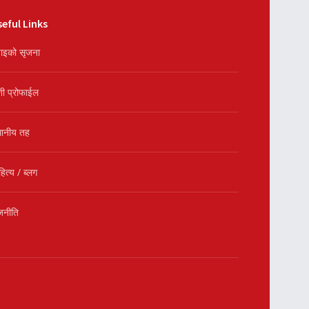
eful Links
ाइको सृजना
शी प्रोफाईल
थानीय तह
हित्य / ब्लग
जनीति