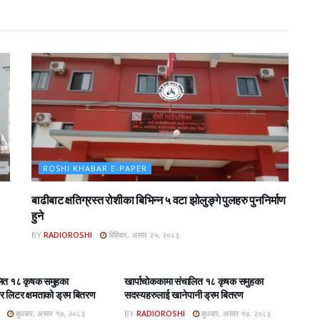
ROSHI KHABAR E-PAPER
बाढीबाट क्षतिग्रस्त रोशीका बिभिन्न ५ वटा झोलुङ्गे पुलहरु पुननिर्माण
हुने
BY
RADIOROSHI
बिहिबार, असार २५, २०८३
BAR E-PAPER
ROSHI KHABAR E-PAPER
लित १८ कृषक समुहका
खार्पाचोककामा संचालित १८ कृषक समुहका
 लिटर क्षमताको ड्रम बितरण
सदस्यहरुलाई खानेपानी ड्रम बितरण
बुधबार, असार १७, २०८३
BY
RADIOROSHI
बुधबार, असार १७, २०८३