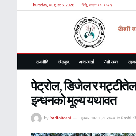
Thursday, August 6, 2026
बिहि, साउन २१, २०८३
राजनीति
खेलकुद
अन्तरबार्ता
रोशी खबर
सहका
पेट्रोल, डिजेल र मट्टीतेल
इन्धनको मूल्य यथावत
by
RadioRoshi
बुधबार, साउन ३१, २०८०
in
Roshi K