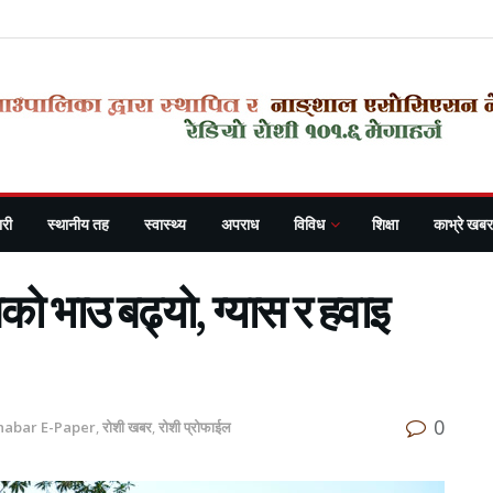
री
स्थानीय तह
स्वास्थ्य
अपराध
विविध
शिक्षा
काभ्रे खबर
को भाउ बढ्यो, ग्यास र हवाइ
0
habar E-Paper
,
रोशी खबर
,
रोशी प्रोफाईल