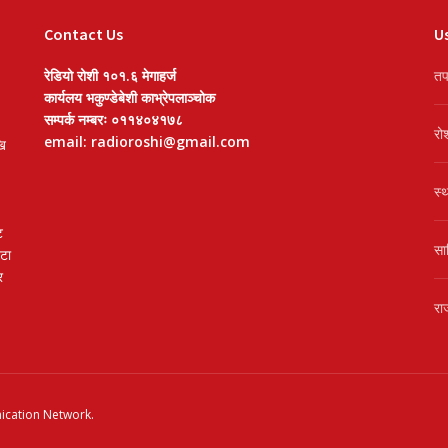
Contact Us
Us
रेडियो रोशी १०१.६ मेगाहर्ज
तप
कार्यलय भकुण्डेबेशी काभ्रेपलाञ्चोक
सम्पर्क नम्बरः ०११४०४१७८
रो
email: radioroshi@gmail.com
खि
स्
ट
सा
वटा
र
रा
cation Network
.