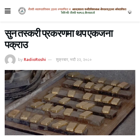
सुन तस्करी प्रकरणमा थप एकजना
पक्राउ
by
RadioRoshi
शुक्रबार, भदौ २२, २०८०