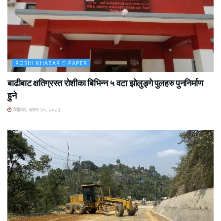
ROSHI KHABAR E-PAPER
बाढीबाट क्षतिग्रस्त रोशीका बिभिन्न ५ वटा झोलुङ्गे पुलहरु पुननिर्माण
हुने
बिहिबार, असार २५, २०८३