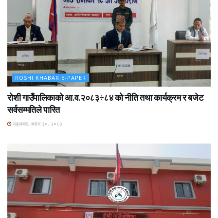
ROSHI KHABAR E-PAPER
रोशी गाउँपालिकाको आ.व.२०८३÷८४ को नीति तथा कार्यक्रम र बजेट
सर्वसम्मतिले पारित
मङ्लबार, असार ३०, २०८३