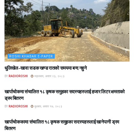
ROSHI KHABAR E-PAPER
धुलिखेल–खावा सडक खण्ड रातको समयमा बन्द नहुने
BY
RADIOROSHI
मङ्लबार, असार २३, २०८३
ROSHI KHABAR E-PAPER
खार्पाचोकमा संचालित १८ कृषक समुहका सदस्यहरुलाई हजार लिटर क्षमताको
ड्रम बितरण
BY
RADIOROSHI
बुधबार, असार १७, २०८३
ROSHI KHABAR E-PAPER
खार्पाचोककामा संचालित १८ कृषक समुहका सदस्यहरुलाई खानेपानी ड्रम
बितरण