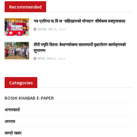
Recommended
नव प्रतिभा मा.वि मा ‘सहिदहरुको योगदान’ शीर्षकमा वक्तृत्वकला
मङ्लबार, माघ १६, २०८०
वीपी स्मृति दिवसः बेथानचोकमा साताव्यापी वृक्षारोपण कार्यक्रमको
शुभारम्भ
शनिबार, साउन ६, २०८०
Categories
ROSHI KHABAR E-PAPER
अन्तरबार्ता
अपराध
काभ्रे खबर