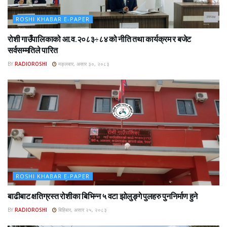
ROSHI KHABAR E-PAPER
रोशी गाउँपालिकाको आ.व.२०८३÷८४ को नीति तथा कार्यक्रम र बजेट
सर्वसम्मतिले पारित
BY
RADIOROSHI
मङ्लबार, असार ३०, २०८३
ROSHI KHABAR E-PAPER
बाढीबाट क्षतिग्रस्त रोशीका बिभिन्न ५ वटा झोलुङ्गे पुलहरु पुननिर्माण हुने
BY
RADIOROSHI
बिहिबार, असार २५, २०८३