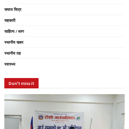
समाज चित्र
सहकारी
साहित्य / ब्लग
स्थानीय खबर
स्थानीय तह
स्वास्थ्य
Don't miss it