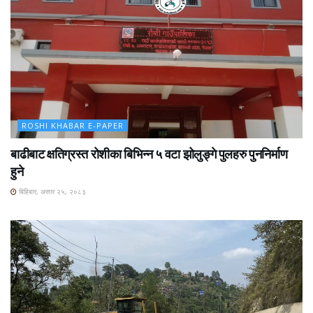
ROSHI KHABAR E-PAPER
बाढीबाट क्षतिग्रस्त रोशीका बिभिन्न ५ वटा झोलुङ्गे पुलहरु पुननिर्माण
हुने
बिहिबार, असार २५, २०८३