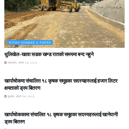
ROSHI KHABAR E-PAPER
धुलिखेल–खावा सडक खण्ड रातको समयमा बन्द नहुने
मङ्लबार, असार २३, २०८३
ROSHI KHABAR E-PAPER
खार्पाचोकमा संचालित १८ कृषक समुहका सदस्यहरुलाई हजार लिटर
क्षमताको ड्रम बितरण
बुधबार, असार १७, २०८३
ROSHI KHABAR E-PAPER
खार्पाचोककामा संचालित १८ कृषक समुहका सदस्यहरुलाई खानेपानी
ड्रम बितरण