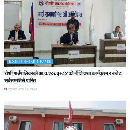
ROSHI KHABAR E-PAPER
रोशी गाउँपालिकाको आ.व.२०८३÷८४ को नीति तथा कार्यक्रम र बजेट
सर्वसम्मतिले पारित
मङ्लबार, असार ३०, २०८३