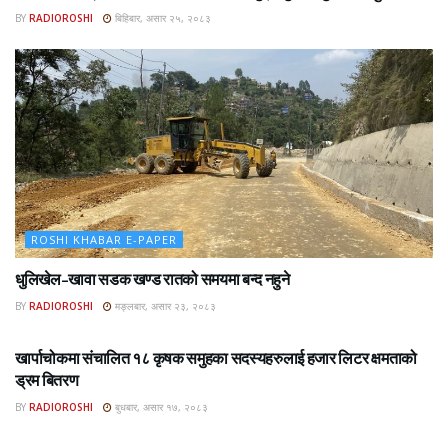
BY
RADIOROSHI
बिहिबार, असार २५, २०८३
ROSHI KHABAR E-PAPER
धुलिखेल–खावा सडक खण्ड रातको समयमा बन्द नहुने
BY
RADIOROSHI
मङ्लबार, असार २३, २०८३
ROSHI KHABAR E-PAPER
खार्पाचोकमा संचालित १८ कृषक समुहका सदस्यहरुलाई हजार लिटर क्षमताको
ड्रम बितरण
BY
RADIOROSHI
बुधबार, असार १७, २०८३
ROSHI KHABAR E-PAPER