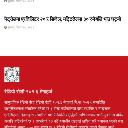
बुधबार, असार १७, २०८३
ROSHI KHABAR E-PAPER
पेट्रोलमा प्रतिलिटर २० र डिजेल, मट्टितेलमा ३० रुपैयाँले भाउ घट्यो
बुधबार, असार १७, २०८३
रेडियो रोशी १०१.६ मेगाहर्ज
सामुदायिक रेडियो सेवा रेडियो रोशी १०१.६ मेगाहर्ज बि.स. २०७५ सालदेखि
काभ्रेजिल्लामा संचालित रहेको छ । रोशी गाउँपालिका द्वारा स्थापित र नाङ्शाल
एसोसिएसन नेपालद्वारा संचालित यश रेडियोले समृद्धिको लागि सञ्चार भन्ने मुल नारा बोकेर
अगाडि बढिरहेको छ । काभ्रेको १३ वटै स्थानीय तहलाई लक्षित गरि स्थापना भएको यस
रेडियोको क्षमता ५०० वाट रहेको छ । रेडियो रोशीलाई तपाईंले काभ्रे जिल्ला साथै