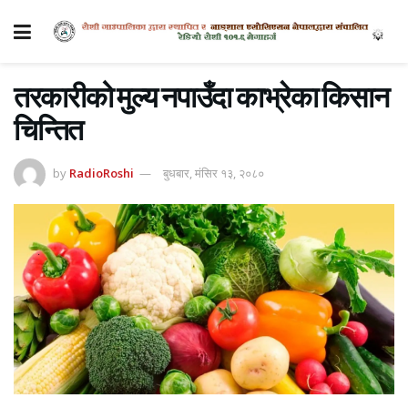
तरकारीको मुल्य नपाउँदा काभ्रेका किसान
चिन्तित
by
RadioRoshi
बुधबार, मंसिर १३, २०८०