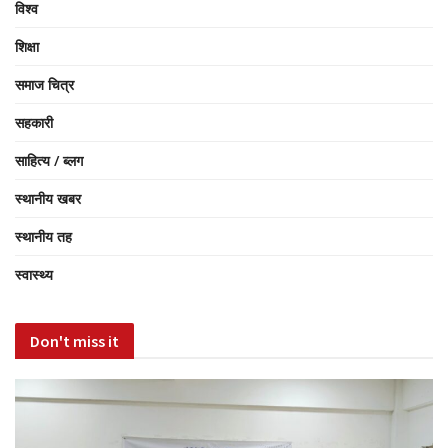
विश्व
शिक्षा
समाज चित्र
सहकारी
साहित्य / ब्लग
स्थानीय खबर
स्थानीय तह
स्वास्थ्य
Don't miss it