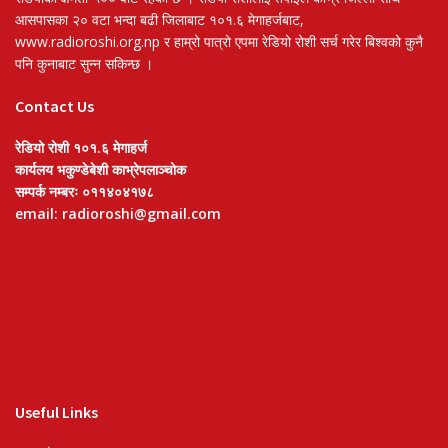
आसपासका २० वटा भन्दा बढी जिलाबाट १०१.६ मेगाहर्जबाट,
www.radioroshi.org.np र हाम्रो पात्रो एपमा रेडियो रोशी सर्च गरेर बिश्वको कुनै
पनि कुनाबाट सुन्न सकिन्छ ।
Contact Us
रेडियो रोशी १०१.६ मेगाहर्ज
कार्यलय भकुण्डेबेशी काभ्रेपलाञ्चोक
सम्पर्क नम्बरः ०११४०४१७८
email: radioroshi@gmail.com
Useful Links