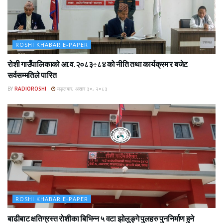
ROSHI KHABAR E-PAPER
रोशी गाउँपालिकाको आ.व.२०८३÷८४ को नीति तथा कार्यक्रम र बजेट
सर्वसम्मतिले पारित
BY
RADIOROSHI
मङ्लबार, असार ३०, २०८३
ROSHI KHABAR E-PAPER
बाढीबाट क्षतिग्रस्त रोशीका बिभिन्न ५ वटा झोलुङ्गे पुलहरु पुननिर्माण हुने