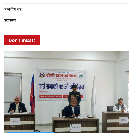
स्थानीय तह
स्वास्थ्य
Don't miss it