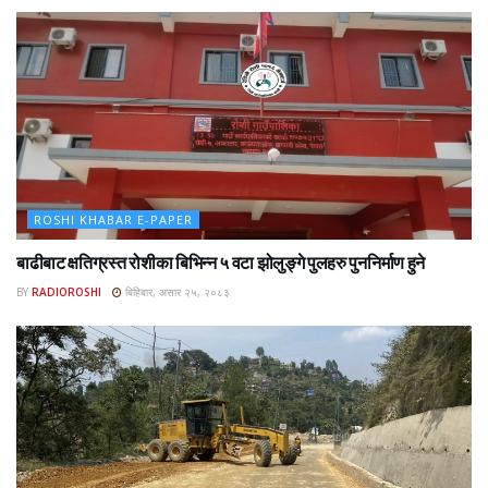
ROSHI KHABAR E-PAPER
बाढीबाट क्षतिग्रस्त रोशीका बिभिन्न ५ वटा झोलुङ्गे पुलहरु पुननिर्माण हुने
BY
RADIOROSHI
बिहिबार, असार २५, २०८३