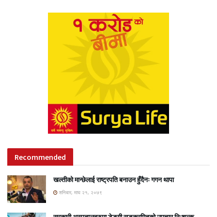
Recommended
खल्तीको मान्छेलाई राष्ट्रपति बनाउन हुँदैनः गगन थापा
शनिबार, माघ २१, २०७९
सरकारी अस्पतालहरुमा डेङ्गी सङ्क्रमितको उपचार निःशुल्क