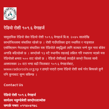
रेडियो रोशी १०१.६ मेगाहर्ज
सामुदायिक रेडियो सेवा रेडियो रोशी १०१.६ मेगाहर्ज बि.स. २०७५ सालदेखि
काभ्रेजिल्लामा संचालित रहेको छ । रोशी गाउँपालिका द्वारा स्थापित र नाङ्शाल
एसोसिएसन नेपालद्वारा संचालित यश रेडियोले समृद्धिको लागि सञ्चार भन्ने मुल नारा बोकेर
अगाडि बढिरहेको छ । काभ्रेको १३ वटै स्थानीय तहलाई लक्षित गरि स्थापना भएको यस
रेडियोको क्षमता ५०० वाट रहेको छ । रेडियो रोशीलाई तपाईंले काभ्रे जिल्ला साथै
आसपासका २० वटा भन्दा बढी जिलाबाट १०१.६ मेगाहर्जबाट,
www.radioroshi.org.np र हाम्रो पात्रो एपमा रेडियो रोशी सर्च गरेर बिश्वको कुनै
पनि कुनाबाट सुन्न सकिन्छ ।
Contact Us
रेडियो रोशी १०१.६ मेगाहर्ज
कार्यलय भकुण्डेबेशी काभ्रेपलाञ्चोक
सम्पर्क नम्बरः ०११४०४१७८