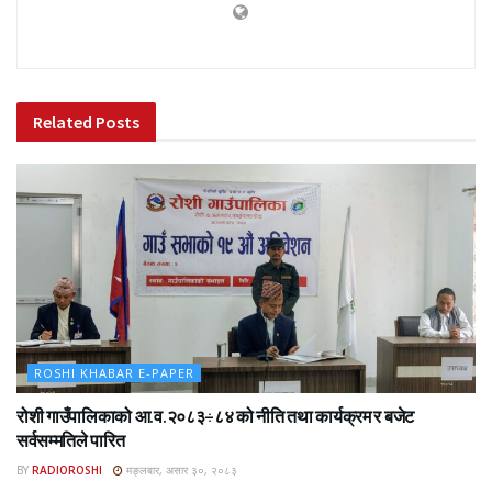
Related
Posts
ROSHI KHABAR E-PAPER
रोशी गाउँपालिकाको आ.व.२०८३÷८४ को नीति तथा कार्यक्रम र बजेट
सर्वसम्मतिले पारित
BY
RADIOROSHI
मङ्लबार, असार ३०, २०८३