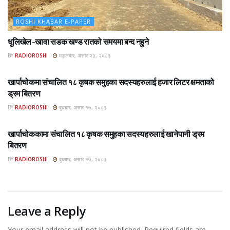
ROSHI KHABAR E-PAPER
धुलिखेल–खावा सडक खण्ड रातको समयमा बन्द नहुने
BY
RADIOROSHI
मङ्लबार, असार २३, २०८३
ROSHI KHABAR E-PAPER
खार्पाचोकमा संचालित १८ कृषक समुहका सदस्यहरुलाई हजार लिटर क्षमताको
ड्रम बितरण
BY
RADIOROSHI
बुधबार, असार १७, २०८३
ROSHI KHABAR E-PAPER
खार्पाचोककामा संचालित १८ कृषक समुहका सदस्यहरुलाई खानेपानी ड्रम
बितरण
BY
RADIOROSHI
बुधबार, असार १७, २०८३
Leave a Reply
Your email address will not be published.
Required fields are