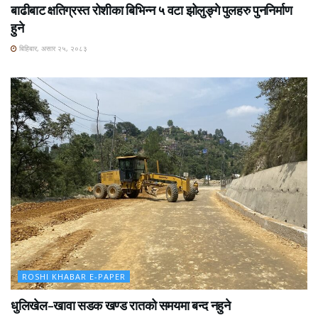
बाढीबाट क्षतिग्रस्त रोशीका बिभिन्न ५ वटा झोलुङ्गे पुलहरु पुननिर्माण
हुने
बिहिबार, असार २५, २०८३
ROSHI KHABAR E-PAPER
धुलिखेल–खावा सडक खण्ड रातको समयमा बन्द नहुने