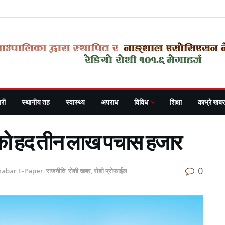
री
स्थानीय तह
स्वास्थ्य
अपराध
विविध
शिक्षा
काभ्रे खबर
्चको हद तीन लाख पचास हजार
0
habar E-Paper
,
राजनीति
,
रोशी खबर
,
रोशी प्रोफाईल