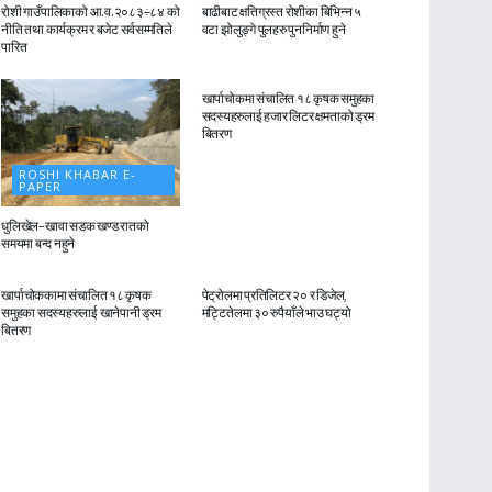
रोशी गाउँपालिकाको आ.व.२०८३÷८४ को
बाढीबाट क्षतिग्रस्त रोशीका बिभिन्न ५
नीति तथा कार्यक्रम र बजेट सर्वसम्मतिले
वटा झोलुङ्गे पुलहरु पुननिर्माण हुने
पारित
ROSHI KHABAR E-
PAPER
खार्पाचोकमा संचालित १८ कृषक समुहका
सदस्यहरुलाई हजार लिटर क्षमताको ड्रम
बितरण
ROSHI KHABAR E-
PAPER
धुलिखेल–खावा सडक खण्ड रातको
समयमा बन्द नहुने
ROSHI KHABAR E-
ROSHI KHABAR E-
PAPER
PAPER
खार्पाचोककामा संचालित १८ कृषक
पेट्रोलमा प्रतिलिटर २० र डिजेल,
समुहका सदस्यहरुलाई खानेपानी ड्रम
मट्टितेलमा ३० रुपैयाँले भाउ घट्यो
बितरण