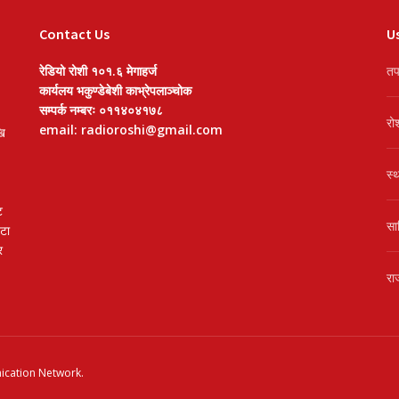
Contact Us
Us
रेडियो रोशी १०१.६ मेगाहर्ज
तप
कार्यलय भकुण्डेबेशी काभ्रेपलाञ्चोक
सम्पर्क नम्बरः ०११४०४१७८
रो
email: radioroshi@gmail.com
खि
स्
ट
सा
वटा
र
रा
cation Network
.