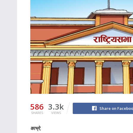
586
3.3k
Share on Facebo
SHARES
VIEWS
काभ्रे,