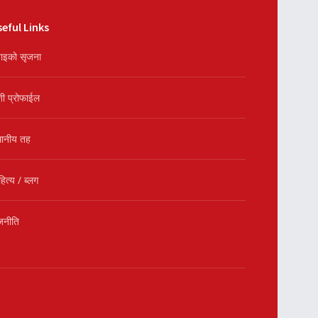
eful Links
ाइको सृजना
शी प्रोफाईल
थानीय तह
हित्य / ब्लग
जनीति