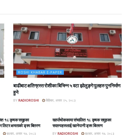
ROSHI KHABAR E-PAPER
बाढीबाट क्षतिग्रस्त रोशीका बिभिन्न ५ वटा झोलुङ्गे पुलहरु पुननिर्माण
हुने
BY
RADIOROSHI
बिहिबार, असार २५, २०८३
BAR E-PAPER
ROSHI KHABAR E-PAPER
लित १८ कृषक समुहका
खार्पाचोककामा संचालित १८ कृषक समुहका
 लिटर क्षमताको ड्रम बितरण
सदस्यहरुलाई खानेपानी ड्रम बितरण
बुधबार, असार १७, २०८३
BY
RADIOROSHI
बुधबार, असार १७, २०८३