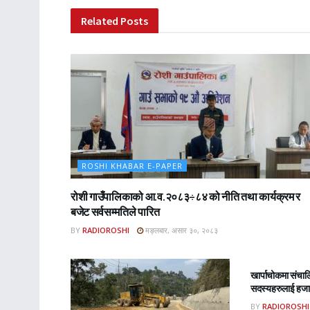
Related
Posts
ROSHI KHABAR E-PAPER
रोशी गाउँपालिकाको आ.व.२०८३÷८४ को नीति तथा कार्यक्रम र
बजेट सर्वसम्मतिले पारित
BY
RADIOROSHI
मङ्लबार, असार ३०, २०८३
ROSHI KHA
खार्पाचोकमा संचा
सदस्यहरुलाई हजार
BY
RADIOROSHI