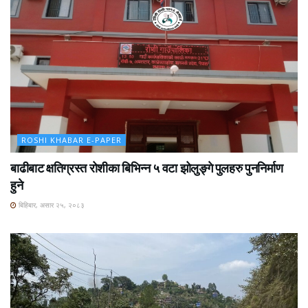
ROSHI KHABAR E-PAPER
बाढीबाट क्षतिग्रस्त रोशीका बिभिन्न ५ वटा झोलुङ्गे पुलहरु पुननिर्माण
हुने
बिहिबार, असार २५, २०८३