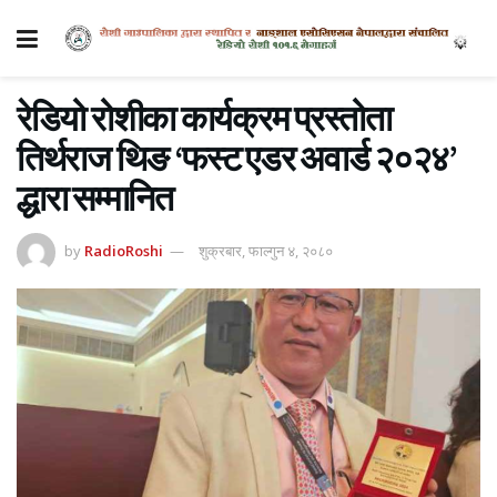
रेडियो रोशीका कार्यक्रम प्रस्तोता
तिर्थराज थिङ ‘फस्ट एडर अवार्ड २०२४’
द्धारा सम्मानित
by
RadioRoshi
शुक्रबार, फाल्गुन ४, २०८०