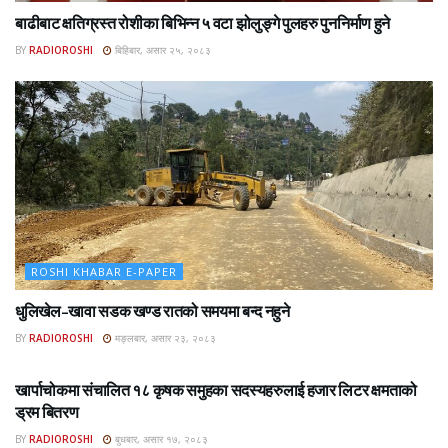
बाढीबाट क्षतिग्रस्त रोशीका बिभिन्न ५ वटा झोलुङ्गे पुलहरु पुननिर्माण हुने
BY
RADIOROSHI
बिहिबार, असार २५, २०८३
ROSHI KHABAR E-PAPER
धुलिखेल–खावा सडक खण्ड रातको समयमा बन्द नहुने
BY
RADIOROSHI
मङ्लबार, असार २३, २०८३
ROSHI KHABAR E-PAPER
खार्पाचोकमा संचालित १८ कृषक समुहका सदस्यहरुलाई हजार लिटर क्षमताको
ड्रम बितरण
BY
RADIOROSHI
बुधबार, असार १७, २०८३