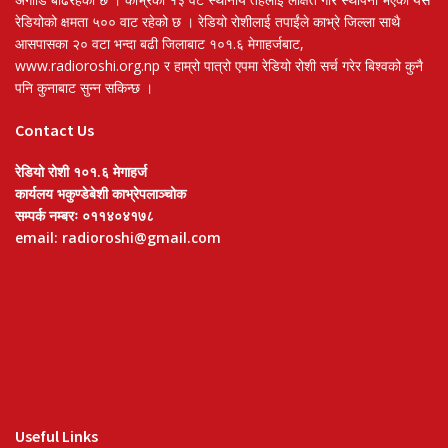
रेडियोको क्षमता ५०० वाट रहेको छ । रेडियो रोशीलाई तपाईंले काभ्रे जिल्ला साथै
आसपासका २० वटा भन्दा बढी जिलाबाट १०१.६ मेगाहर्जबाट,
www.radioroshi.org.np र हाम्रो पात्रो एपमा रेडियो रोशी सर्च गरेर बिश्वको कुनै
पनि कुनाबाट सुन्न सकिन्छ ।
Contact Us
रेडियो रोशी १०१.६ मेगाहर्ज
कार्यलय भकुण्डेबेशी काभ्रेपलाञ्चोक
सम्पर्क नम्बरः ०११४०४१७८
email: radioroshi@gmail.com
Useful Links