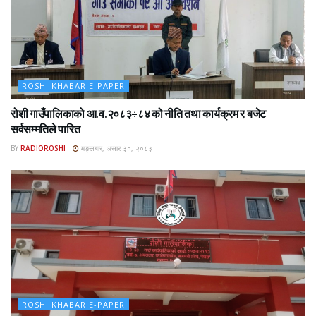
ROSHI KHABAR E-PAPER
रोशी गाउँपालिकाको आ.व.२०८३÷८४ को नीति तथा कार्यक्रम र बजेट
सर्वसम्मतिले पारित
BY
RADIOROSHI
मङ्लबार, असार ३०, २०८३
ROSHI KHABAR E-PAPER