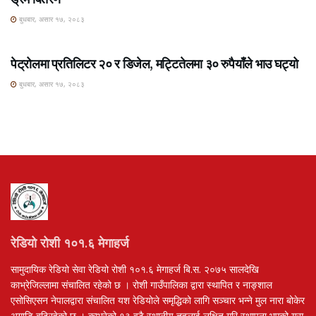
बुधबार, असार १७, २०८३
ROSHI KHABAR E-PAPER
पेट्रोलमा प्रतिलिटर २० र डिजेल, मट्टितेलमा ३० रुपैयाँले भाउ घट्यो
बुधबार, असार १७, २०८३
रेडियो रोशी १०१.६ मेगाहर्ज
सामुदायिक रेडियो सेवा रेडियो रोशी १०१.६ मेगाहर्ज बि.स. २०७५ सालदेखि
काभ्रेजिल्लामा संचालित रहेको छ । रोशी गाउँपालिका द्वारा स्थापित र नाङ्शाल
एसोसिएसन नेपालद्वारा संचालित यश रेडियोले समृद्धिको लागि सञ्चार भन्ने मुल नारा बोकेर
अगाडि बढिरहेको छ । काभ्रेको १३ वटै स्थानीय तहलाई लक्षित गरि स्थापना भएको यस