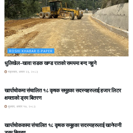
ROSHI KHABAR E-PAPER
धुलिखेल–खावा सडक खण्ड रातको समयमा बन्द नहुने
मङ्लबार, असार २३, २०८३
ROSHI KHABAR E-PAPER
खार्पाचोकमा संचालित १८ कृषक समुहका सदस्यहरुलाई हजार लिटर
क्षमताको ड्रम बितरण
बुधबार, असार १७, २०८३
ROSHI KHABAR E-PAPER
खार्पाचोककामा संचालित १८ कृषक समुहका सदस्यहरुलाई खानेपानी
ड्रम बितरण