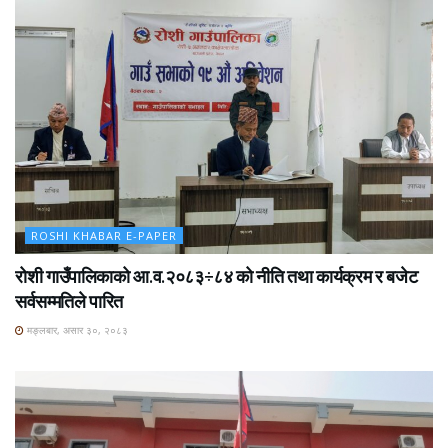
ROSHI KHABAR E-PAPER
रोशी गाउँपालिकाको आ.व.२०८३÷८४ को नीति तथा कार्यक्रम र बजेट
सर्वसम्मतिले पारित
मङ्लबार, असार ३०, २०८३