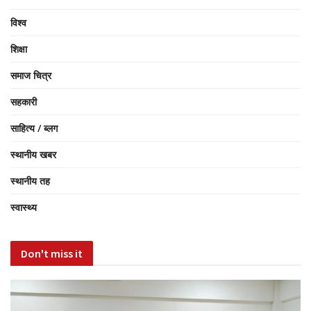
विश्व
शिक्षा
समाज चित्र
सहकारी
साहित्य / ब्लग
स्थानीय खबर
स्थानीय तह
स्वास्थ्य
Don't miss it