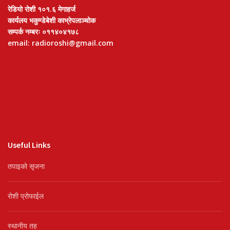
रेडियो रोशी १०१.६ मेगाहर्ज
कार्यलय भकुण्डेबेशी काभ्रेपलाञ्चोक
सम्पर्क नम्बरः ०११४०४१७८
email: radioroshi@gmail.com
Useful Links
तपाइको सृजना
रोशी प्रोफाईल
स्थानीय तह