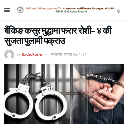
बैंकिङ कसुर मुद्धामा फरार रोशी– ४ की
सुजता पुलामी पक्राउ
by
RadioRoshi
मङ्लबार, बैशाख ११, २०८१