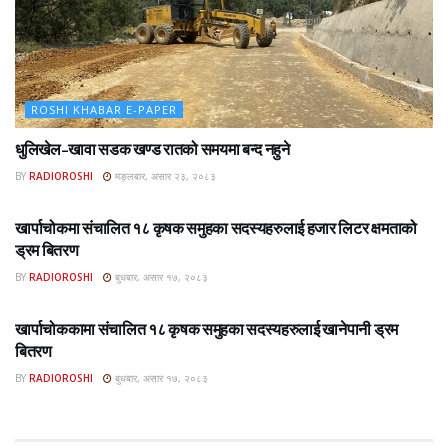
ROSHI KHABAR E-PAPER
धुलिखेल–खावा सडक खण्ड रातको समयमा बन्द नहुने
BY
RADIOROSHI
मङ्लबार, असार २३, २०८३
ROSHI KHABAR E-PAPER
खार्पाचोकमा संचालित १८ कृषक समुहका सदस्यहरुलाई हजार लिटर क्षमताको
ड्रम बितरण
BY
RADIOROSHI
बुधबार, असार १७, २०८३
ROSHI KHABAR E-PAPER
खार्पाचोककामा संचालित १८ कृषक समुहका सदस्यहरुलाई खानेपानी ड्रम
बितरण
BY
RADIOROSHI
बुधबार, असार १७, २०८३