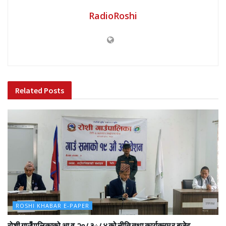
RadioRoshi
Related
Posts
ROSHI KHABAR E-PAPER
रोशी गाउँपालिकाको आ.व.२०८३÷८४ को नीति तथा कार्यक्रम र बजेट