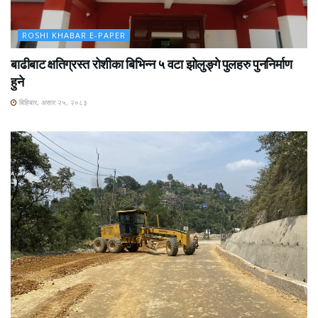
ROSHI KHABAR E-PAPER
बाढीबाट क्षतिग्रस्त रोशीका बिभिन्न ५ वटा झोलुङ्गे पुलहरु पुननिर्माण
हुने
बिहिबार, असार २५, २०८३