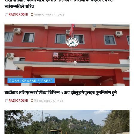
सर्वसम्मतिले पारित
BY
RADIOROSHI
मङ्लबार, असार ३०, २०८३
ROSHI KHABAR E-PAPER
बाढीबाट क्षतिग्रस्त रोशीका बिभिन्न ५ वटा झोलुङ्गे पुलहरु पुननिर्माण हुने
BY
RADIOROSHI
बिहिबार, असार २५, २०८३