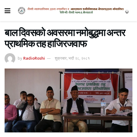
बाल दिवसको अवसरमा नमोबुद्धमा अन्तर
प्राथमिक तह हाजिरजवाफ
by
RadioRoshi
शुक्रबार, भदौ २८, २०८१