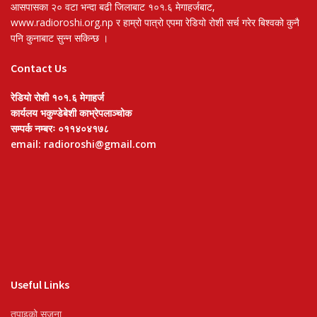
आसपासका २० वटा भन्दा बढी जिलाबाट १०१.६ मेगाहर्जबाट,
www.radioroshi.org.np र हाम्रो पात्रो एपमा रेडियो रोशी सर्च गरेर बिश्वको कुनै
पनि कुनाबाट सुन्न सकिन्छ ।
Contact Us
रेडियो रोशी १०१.६ मेगाहर्ज
कार्यलय भकुण्डेबेशी काभ्रेपलाञ्चोक
सम्पर्क नम्बरः ०११४०४१७८
email: radioroshi@gmail.com
Useful Links
तपाइको सृजना