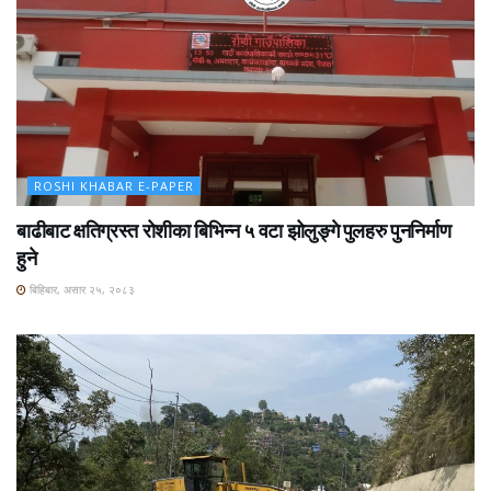
ROSHI KHABAR E-PAPER
बाढीबाट क्षतिग्रस्त रोशीका बिभिन्न ५ वटा झोलुङ्गे पुलहरु पुननिर्माण
हुने
बिहिबार, असार २५, २०८३