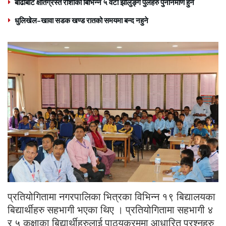
बाढीबाट क्षतिग्रस्त रोशीका बिभिन्न ५ वटा झोलुङ्गे पुलहरु पुननिर्माण हुने
धुलिखेल–खावा सडक खण्ड रातको समयमा बन्द नहुने
प्रतियोगितामा नगरपालिका भित्रका विभिन्न १९ बिद्यालयका
बिद्यार्थीहरु सहभागी भएका थिए । प्रतियोगितामा सहभागी ४
र ५ कक्षाका बिद्यार्थीहरुलाई पाठ्यक्रममा आधारित प्रश्नहरु