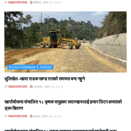
BY
RADIOROSHI
बिहिबार, असार २५, २०८३
ROSHI KHABAR E-PAPER
धुलिखेल–खावा सडक खण्ड रातको समयमा बन्द नहुने
BY
RADIOROSHI
मङ्लबार, असार २३, २०८३
ROSHI KHABAR E-PAPER
खार्पाचोकमा संचालित १८ कृषक समुहका सदस्यहरुलाई हजार लिटर क्षमताको
ड्रम बितरण
BY
RADIOROSHI
बुधबार, असार १७, २०८३
ROSHI KHABAR E-PAPER