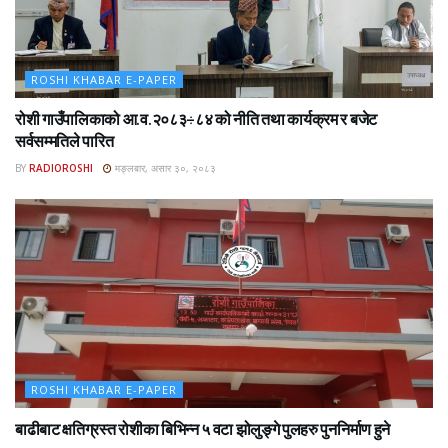
ROSHI KHABAR E-PAPER
रोशी गाउँपालिकाको आ.व.२०८३÷८४ को नीति तथा कार्यक्रम र बजेट
सर्वसम्मतिले पारित
BY
RADIOROSHI
मङ्लबार, असार ३०, २०८३
ROSHI KHABAR E-PAPER
बाढीबाट क्षतिग्रस्त रोशीका बिभिन्न ५ वटा झोलुङ्गे पुलहरु पुननिर्माण हुने