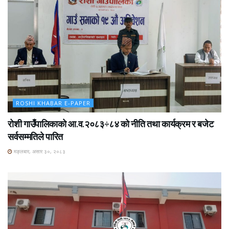
ROSHI KHABAR E-PAPER
रोशी गाउँपालिकाको आ.व.२०८३÷८४ को नीति तथा कार्यक्रम र बजेट
सर्वसम्मतिले पारित
मङ्लबार, असार ३०, २०८३