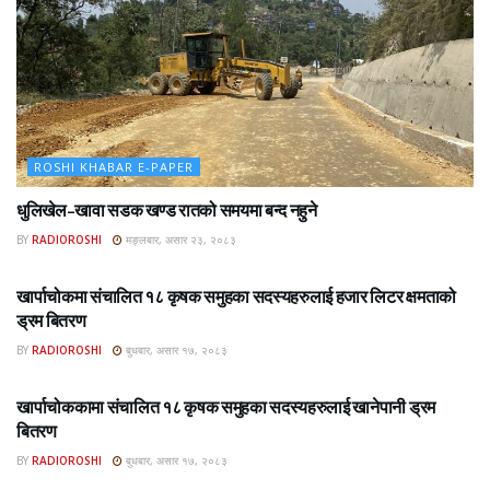
ROSHI KHABAR E-PAPER
धुलिखेल–खावा सडक खण्ड रातको समयमा बन्द नहुने
BY
RADIOROSHI
मङ्लबार, असार २३, २०८३
ROSHI KHABAR E-PAPER
खार्पाचोकमा संचालित १८ कृषक समुहका सदस्यहरुलाई हजार लिटर क्षमताको
ड्रम बितरण
BY
RADIOROSHI
बुधबार, असार १७, २०८३
ROSHI KHABAR E-PAPER
खार्पाचोककामा संचालित १८ कृषक समुहका सदस्यहरुलाई खानेपानी ड्रम
बितरण
BY
RADIOROSHI
बुधबार, असार १७, २०८३