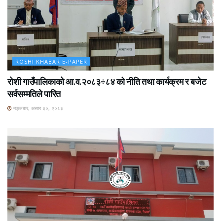
ROSHI KHABAR E-PAPER
रोशी गाउँपालिकाको आ.व.२०८३÷८४ को नीति तथा कार्यक्रम र बजेट
सर्वसम्मतिले पारित
मङ्लबार, असार ३०, २०८३