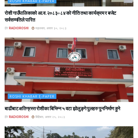
ROSHI KHABAR E-PAPER
रोशी गाउँपालिकाको आ.व.२०८३÷८४ को नीति तथा कार्यक्रम र बजेट
सर्वसम्मतिले पारित
BY
RADIOROSHI
मङ्लबार, असार ३०, २०८३
ROSHI KHABAR E-PAPER
बाढीबाट क्षतिग्रस्त रोशीका बिभिन्न ५ वटा झोलुङ्गे पुलहरु पुननिर्माण हुने
BY
RADIOROSHI
बिहिबार, असार २५, २०८३