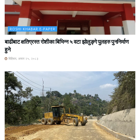
ROSHI KHABAR E-PAPER
बाढीबाट क्षतिग्रस्त रोशीका बिभिन्न ५ वटा झोलुङ्गे पुलहरु पुननिर्माण
हुने
बिहिबार, असार २५, २०८३