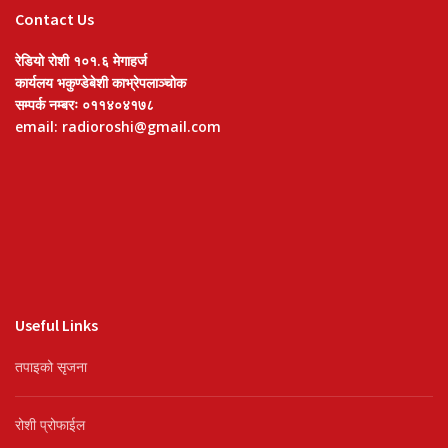
Contact Us
रेडियो रोशी १०१.६ मेगाहर्ज
कार्यलय भकुण्डेबेशी काभ्रेपलाञ्चोक
सम्पर्क नम्बरः ०११४०४१७८
email: radioroshi@gmail.com
Useful Links
तपाइको सृजना
रोशी प्रोफाईल