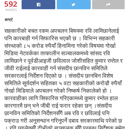
592
SHARES
काभ्रे,
सहकारीको बचत रकम अपचलन बिषयमा रवि लामिछानेलाई
पनि कारबाही गर्न सिफारिस भएकोे छ । विभिन्न सहकारी
संस्थाको ८५ करोड रुपैयाँ हिनामिना गरेको विषयमा गोर्खा
मिडिया नेटवर्कका तत्कालीन सञ्चालकमध्ये सांसद रवि
लामिछाने र पूर्वडीआइजी छविलाल जोशीसहित कुमार रम्तेल र
जीवी राईलाई कारवाही गर्न संसदीय छानविन समितिले
सरकारलाई निर्देशन दिएको छ । संसदीय छानबिन विशेष
समितिले सूर्यदर्शन सहितका ५ वटा सहकारीको करोडौ रुपैयाँ
गोर्खा मिडियाले अपचलन गरेको निष्कर्ष निकालेको हो ।
कारवाहीका लागि सिफारिस गरिएकामध्ये कुमार रम्तेल हाल
कारगारमै छन् भने जीबी राई फरार रहेका छन् ।संसदीय
छानविन समितिको निर्देशनसँगै अब रवि र छविलाई पनि
पक्राउ गरी अनुसन्धान गरिनुपर्ने दबाव सरकारमाथि परेको छ
। रवि ग्यालेक्सीे टीभीको सञ्चालक सँगै प्रबन्ध निर्देशक समेत