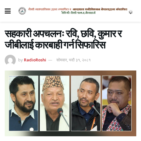
सहकारी अपचलनः रवि, छवि, कुमार र
जीबीलाई कारबाही गर्न सिफारिस
by
RadioRoshi
सोमवार, भदौ ३१, २०८१