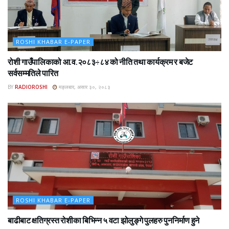
ROSHI KHABAR E-PAPER
रोशी गाउँपालिकाको आ.व.२०८३÷८४ को नीति तथा कार्यक्रम र बजेट
सर्वसम्मतिले पारित
BY
RADIOROSHI
मङ्लबार, असार ३०, २०८३
ROSHI KHABAR E-PAPER
बाढीबाट क्षतिग्रस्त रोशीका बिभिन्न ५ वटा झोलुङ्गे पुलहरु पुननिर्माण हुने