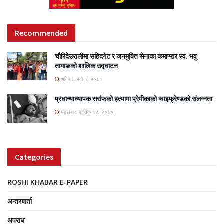
Recommended
चौरिदेउरालीमा सहिदगेट र जनमुक्ति सेनाका कमाण्डर स्व. भवु
तामाङको शालिक उद्घाटन
शनिबार, भदौ १, २०८१
प्रधान्याध्यापक सर्राफको हत्यामा प्रेमीकाको ब्वाइफ्रेण्डको संलग्नता
मङ्लबार, कार्तिक १४, २०८०
Categories
ROSHI KHABAR E-PAPER
अन्तरबार्ता
अपराध