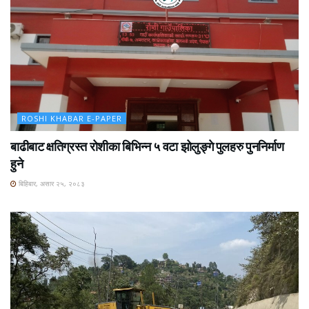
ROSHI KHABAR E-PAPER
बाढीबाट क्षतिग्रस्त रोशीका बिभिन्न ५ वटा झोलुङ्गे पुलहरु पुननिर्माण
हुने
बिहिबार, असार २५, २०८३