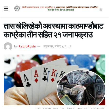
तास खेलिरहेको अवस्थामा काठमाण्डौबाट
काभ्रेका तीन सहित २१ जना पक्राउ
by
RadioRoshi
मङ्लबार, मंसिर ४, २०८१
CREATOR: gd-jpeg v1.0 (using IJG JPEG v62), quality = 82