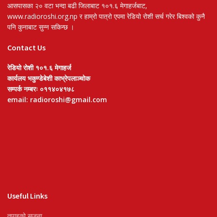
आसपासका २० वटा भन्दा बढी जिलाबाट १०१.६ मेगाहर्जबाट,
www.radioroshi.org.np र हाम्रो पात्रो एपमा रेडियो रोशी सर्च गरेर बिश्वको कुनै
पनि कुनाबाट सुन्न सकिन्छ ।
Contact Us
रेडियो रोशी १०१.६ मेगाहर्ज
कार्यलय भकुण्डेबेशी काभ्रेपलाञ्चोक
सम्पर्क नम्बरः ०११४०४१७८
email: radioroshi@gmail.com
Useful Links
तपाइको सृजना