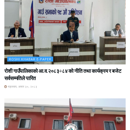
ROSHI KHABAR E-PAPER
रोशी गाउँपालिकाको आ.व.२०८३÷८४ को नीति तथा कार्यक्रम र बजेट
सर्वसम्मतिले पारित
मङ्लबार, असार ३०, २०८३