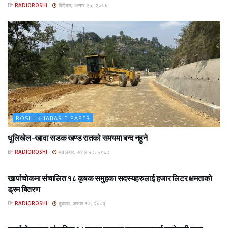
BY
RADIOROSHI
बिहिबार, असार २५, २०८३
ROSHI KHABAR E-PAPER
धुलिखेल–खावा सडक खण्ड रातको समयमा बन्द नहुने
BY
RADIOROSHI
मङ्लबार, असार २३, २०८३
ROSHI KHABAR E-PAPER
खार्पाचोकमा संचालित १८ कृषक समुहका सदस्यहरुलाई हजार लिटर क्षमताको
ड्रम बितरण
BY
RADIOROSHI
बुधबार, असार १७, २०८३
ROSHI KHABAR E-PAPER