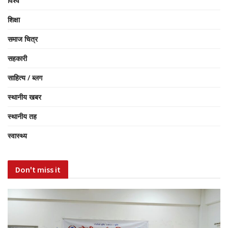
विश्व
शिक्षा
समाज चित्र
सहकारी
साहित्य / ब्लग
स्थानीय खबर
स्थानीय तह
स्वास्थ्य
Don't miss it