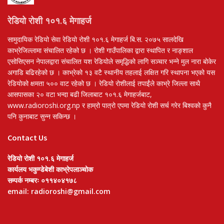
रेडियो रोशी १०१.६ मेगाहर्ज
सामुदायिक रेडियो सेवा रेडियो रोशी १०१.६ मेगाहर्ज बि.स. २०७५ सालदेखि
काभ्रेजिल्लामा संचालित रहेको छ । रोशी गाउँपालिका द्वारा स्थापित र नाङ्शाल
एसोसिएसन नेपालद्वारा संचालित यश रेडियोले समृद्धिको लागि सञ्चार भन्ने मुल नारा बोकेर
अगाडि बढिरहेको छ । काभ्रेको १३ वटै स्थानीय तहलाई लक्षित गरि स्थापना भएको यस
रेडियोको क्षमता ५०० वाट रहेको छ । रेडियो रोशीलाई तपाईंले काभ्रे जिल्ला साथै
आसपासका २० वटा भन्दा बढी जिलाबाट १०१.६ मेगाहर्जबाट,
www.radioroshi.org.np र हाम्रो पात्रो एपमा रेडियो रोशी सर्च गरेर बिश्वको कुनै
पनि कुनाबाट सुन्न सकिन्छ ।
Contact Us
रेडियो रोशी १०१.६ मेगाहर्ज
कार्यलय भकुण्डेबेशी काभ्रेपलाञ्चोक
सम्पर्क नम्बरः ०११४०४१७८
email: radioroshi@gmail.com