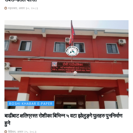
मङ्लबार, असार ३०, २०८३
ROSHI KHABAR E-PAPER
बाढीबाट क्षतिग्रस्त रोशीका बिभिन्न ५ वटा झोलुङ्गे पुलहरु पुननिर्माण
हुने
बिहिबार, असार २५, २०८३