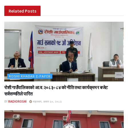
Related
Posts
ROSHI KHABAR E-PAPER
रोशी गाउँपालिकाको आ.व.२०८३÷८४ को नीति तथा कार्यक्रम र बजेट
सर्वसम्मतिले पारित
BY
RADIOROSHI
मङ्लबार, असार ३०, २०८३