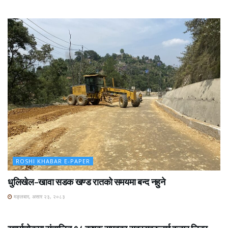
ROSHI KHABAR E-PAPER
धुलिखेल–खावा सडक खण्ड रातको समयमा बन्द नहुने
मङ्लबार, असार २३, २०८३
ROSHI KHABAR E-PAPER