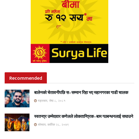
Recommended
बालेनको चेतावनीपछि स–सम्मान रिहा भए महानगरका गाडी चालक
मङ्लबार, जेष्ठ ८, २०८१
स्वतन्त्र उम्मेदवार कणेलले लोकतान्त्रिक–बाम गठबन्धनलाई सघाउने
सोमवार, कार्तिक २८, २०७९