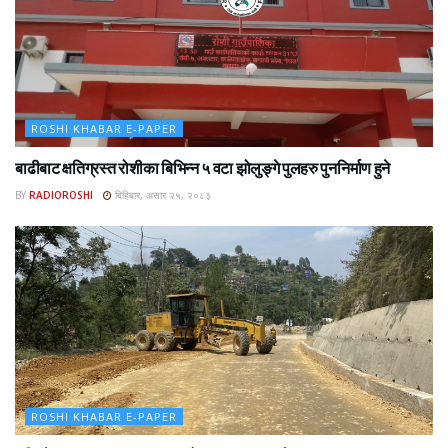
ROSHI KHABAR E-PAPER
बाढीबाट क्षतिग्रस्त रोशीका बिभिन्न ५ वटा झोलुङ्गे पुलहरु पुननिर्माण हुने
BY
RADIOROSHI
बिहिबार, असार २५, २०८३
ROSHI KHABAR E-PAPER