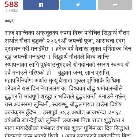
588
SHARES
काभ्रे,
आज शान्तिका अग्रदूतका रुपमा विश्व परिचित सिद्धार्थ गौतम
अर्थात गौतम बुद्धको २५६९औं जयन्ती पूजा, आराधना एवम्
प्रवचन गरी मनाइँदैछ । हरेक वर्ष वैशाख शुक्ल पूर्णिमाका दिन
बुद्ध जयन्ती मनाइन्छ । सिद्धार्थ गौतमले विश्व शान्ति
स्थापनाका लागि पु¥याउनुभएको योगदानको स्मरण स्वरुप यो
पर्व मनाउने गरिएको हो । बुद्धको जन्म, ज्ञान प्राप्ति,
महापरिनिर्वाण अर्थात मृत्यु वैशाख शुक्ल पूर्णिमाकै तिथिमा
परेकाले यस दिन नेपाललगायत विश्वका बौद्ध धर्मावलम्बीले
बुद्धप्रति भावपूर्ण श्रद्धा र भक्तिले बुद्धजयन्ती मनाउने गर्छन्
यस अवसरमा लुम्बिनी, स्वयम्भू, बौद्धलगायत ठाउँमा विशेष
कार्यक्रम हुँदैछ । इसापूर्व ५६३ अर्थात् आजभन्दा २५६८
वर्षअघि रुपन्देहीको लुम्बिनी उद्यानमा पिता राजा शुद्धोधन र
माता मायादेवीको गर्भबाट वैशाख शुक्ल पूर्णिमाका दिन सिद्धार्थ
गौतमको जन्म भएको थियो । आज सरकारले सार्वजनिक बिदा