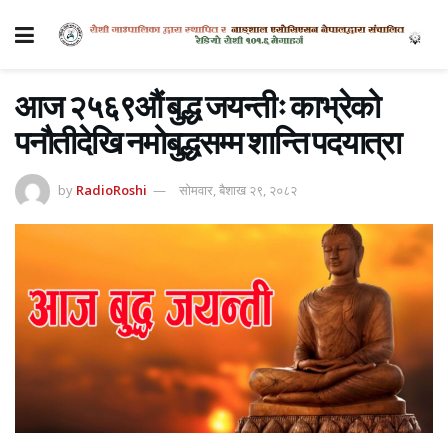
आज २५६९औं बुद्ध जयन्तीः काभ्रेको
पनौतीदेखि नमोबुद्धसम्म शान्ति पदयात्रा
by
RadioRoshi
सोमवार, बैशाख २९, २०८२