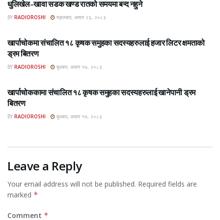
धुलिखेल–खावा सडक खण्ड रातको समयमा बन्द नहुने
BY
RADIOROSHI
मङ्लबार, असार २३, २०८३
ROSHI KHABAR E-PAPER
खार्पाचोकमा संचालित १८ कृषक समुहका सदस्यहरुलाई हजार लिटर क्षमताको
ड्रम बितरण
BY
RADIOROSHI
बुधबार, असार १७, २०८३
ROSHI KHABAR E-PAPER
खार्पाचोककामा संचालित १८ कृषक समुहका सदस्यहरुलाई खानेपानी ड्रम
बितरण
BY
RADIOROSHI
बुधबार, असार १७, २०८३
Leave a Reply
Your email address will not be published.
Required fields are
marked
*
Comment
*