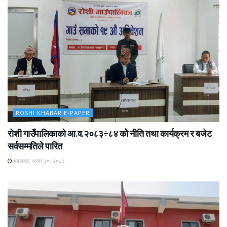
ROSHI KHABAR E-PAPER
रोशी गाउँपालिकाको आ.व.२०८३÷८४ को नीति तथा कार्यक्रम र बजेट
सर्वसम्मतिले पारित
मङ्लबार, असार ३०, २०८३