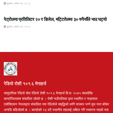
बुधबार, असार १७, २०८३
ROSHI KHABAR E-PAPER
पेट्रोलमा प्रतिलिटर २० र डिजेल, मट्टितेलमा ३० रुपैयाँले भाउ घट्यो
बुधबार, असार १७, २०८३
रेडियो रोशी १०१.६ मेगाहर्ज
सामुदायिक रेडियो सेवा रेडियो रोशी १०१.६ मेगाहर्ज बि.स. २०७५ सालदेखि
काभ्रेजिल्लामा संचालित रहेको छ । रोशी गाउँपालिका द्वारा स्थापित र नाङ्शाल
एसोसिएसन नेपालद्वारा संचालित यश रेडियोले समृद्धिको लागि सञ्चार भन्ने मुल नारा बोकेर
अगाडि बढिरहेको छ । काभ्रेको १३ वटै स्थानीय तहलाई लक्षित गरि स्थापना भएको यस