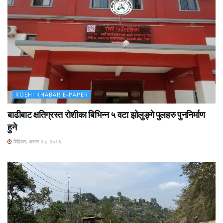
ROSHI KHABAR E-PAPER
बाढीबाट क्षतिग्रस्त रोशीका बिभिन्न ५ वटा झोलुङ्गे पुलहरु पुननिर्माण
हुने
बिहिबार, असार २५, २०८३