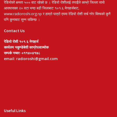
रेडियोको क्षमता ५०० वाट रहेको छ । रेडियो रोशीलाई तपाईंले काभ्रे जिल्ला साथै
आसपासका २० वटा भन्दा बढी जिलाबाट १०१.६ मेगाहर्जबाट,
www.radioroshi.org.np र हाम्रो पात्रो एपमा रेडियो रोशी सर्च गरेर बिश्वको कुनै
पनि कुनाबाट सुन्न सकिन्छ ।
Contact Us
रेडियो रोशी १०१.६ मेगाहर्ज
कार्यलय भकुण्डेबेशी काभ्रेपलाञ्चोक
सम्पर्क नम्बरः ०११४०४१७८
email: radioroshi@gmail.com
Useful Links