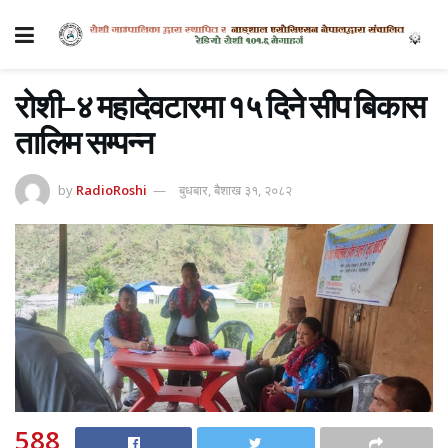
रोशी–४ महादेवटारमा १५ दिने सीप बिकास
तालिम सम्पन्न
by
RadioRoshi
बुधबार, बैशाख ३१, २०८२
588