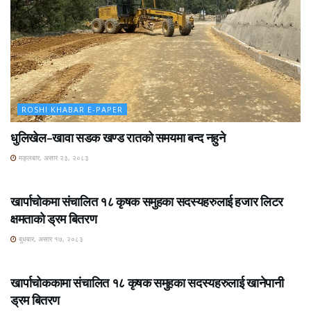
ROSHI KHABAR E-PAPER
धुलिखेल–खावा सडक खण्ड रातको समयमा बन्द नहुने
मङ्लबार, असार २३, २०८३
ROSHI KHABAR E-PAPER
खार्पाचोकमा संचालित १८ कृषक समुहका सदस्यहरुलाई हजार लिटर
क्षमताको ड्रम बितरण
बुधबार, असार १७, २०८३
ROSHI KHABAR E-PAPER
खार्पाचोककामा संचालित १८ कृषक समुहका सदस्यहरुलाई खानेपानी
ड्रम बितरण