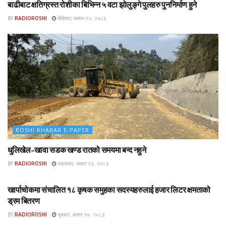
बाढीबाट क्षतिग्रस्त रोशीका बिभिन्न ५ वटा झोलुङ्गे पुलहरु पुननिर्माण हुने
BY
RADIOROSHI
बिहिबार, असार २५, २०८३
ROSHI KHABAR E-PAPER
धुलिखेल–खावा सडक खण्ड रातको समयमा बन्द नहुने
BY
RADIOROSHI
मङ्लबार, असार २३, २०८३
ROSHI KHABAR E-PAPER
खार्पाचोकमा संचालित १८ कृषक समुहका सदस्यहरुलाई हजार लिटर क्षमताको
ड्रम बितरण
BY
RADIOROSHI
बुधबार, असार १७, २०८३
ROSHI KHABAR E-PAPER