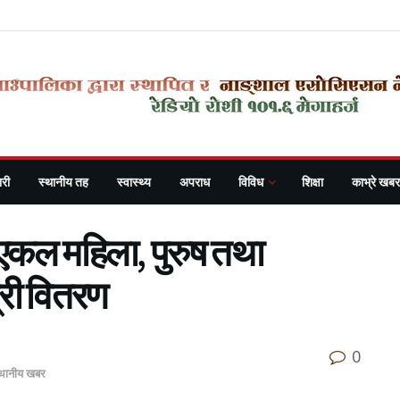
री
स्थानीय तह
स्वास्थ्य
अपराध
विविध
शिक्षा
काभ्रे खबर
 एकल महिला, पुरुष तथा
ग्री वितरण
0
्थानीय खबर