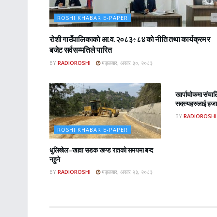
ROSHI KHABAR E-PAPER
रोशी गाउँपालिकाको आ.व.२०८३÷८४ को नीति तथा कार्यक्रम र
बजेट सर्वसम्मतिले पारित
BY
RADIOROSHI
मङ्लबार, असार ३०, २०८३
ROSHI KHA
खार्पाचोकमा संचा
सदस्यहरुलाई हजार
BY
RADIOROSHI
ROSHI KHABAR E-PAPER
धुलिखेल–खावा सडक खण्ड रातको समयमा बन्द
नहुने
BY
RADIOROSHI
मङ्लबार, असार २३, २०८३