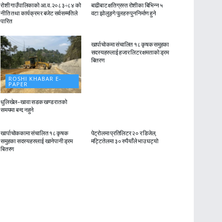
रोशी गाउँपालिकाको आ.व.२०८३÷८४ को
बाढीबाट क्षतिग्रस्त रोशीका बिभिन्न ५
नीति तथा कार्यक्रम र बजेट सर्वसम्मतिले
वटा झोलुङ्गे पुलहरु पुननिर्माण हुने
पारित
ROSHI KHABAR E-
PAPER
खार्पाचोकमा संचालित १८ कृषक समुहका
सदस्यहरुलाई हजार लिटर क्षमताको ड्रम
बितरण
ROSHI KHABAR E-
PAPER
धुलिखेल–खावा सडक खण्ड रातको
समयमा बन्द नहुने
ROSHI KHABAR E-
ROSHI KHABAR E-
PAPER
PAPER
खार्पाचोककामा संचालित १८ कृषक
पेट्रोलमा प्रतिलिटर २० र डिजेल,
समुहका सदस्यहरुलाई खानेपानी ड्रम
मट्टितेलमा ३० रुपैयाँले भाउ घट्यो
बितरण