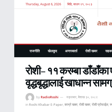
Thursday, August 6, 2026
बिहि, साउन २१, २०८३
राजनीति
खेलकुद
अन्तरबार्ता
रोशी खबर
सहका
रोशी– ११ करम्बा डाँडाँका
वृद्धबृद्धालाई खाधान्न साम
by
RadioRoshi
मङ्लबार, बैशाख ३०, २०८२
in
Roshi Khabar E-Paper
,
काभ्रे खबर
,
रोशी खबर
,
रोशी प्रोफाईल
,
स