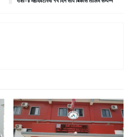
रोशी–४ महादेवटारमा १५ दिने सीप बिकास तालिम सम्पन्न