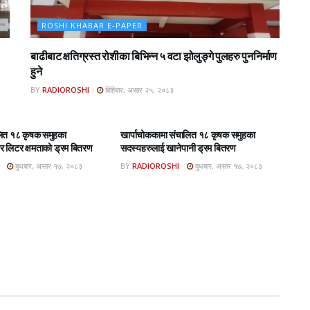
ROSHI KHABAR E-PAPER
बाढीबाट क्षतिग्रस्त रोशीका बिभिन्न ५ वटा झोलुङ्गे पुलहरु पुननिर्माण
हुने
BY
RADIOROSHI
बिहिबार, असार २५, २०८३
BAR E-PAPER
ROSHI KHABAR E-PAPER
लित १८ कृषक समुहका
खार्पाचोककामा संचालित १८ कृषक समुहका
 लिटर क्षमताको ड्रम बितरण
सदस्यहरुलाई खानेपानी ड्रम बितरण
बुधबार, असार १७, २०८३
BY
RADIOROSHI
बुधबार, असार १७, २०८३