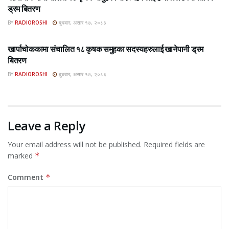
ड्रम बितरण
BY
RADIOROSHI
बुधबार, असार १७, २०८३
ROSHI KHABAR E-PAPER
खार्पाचोककामा संचालित १८ कृषक समुहका सदस्यहरुलाई खानेपानी ड्रम
बितरण
BY
RADIOROSHI
बुधबार, असार १७, २०८३
Leave a Reply
Your email address will not be published.
Required fields are
marked
*
Comment
*