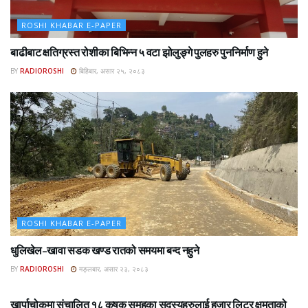
ROSHI KHABAR E-PAPER
बाढीबाट क्षतिग्रस्त रोशीका बिभिन्न ५ वटा झोलुङ्गे पुलहरु पुननिर्माण हुने
BY
RADIOROSHI
बिहिबार, असार २५, २०८३
ROSHI KHABAR E-PAPER
धुलिखेल–खावा सडक खण्ड रातको समयमा बन्द नहुने
BY
RADIOROSHI
मङ्लबार, असार २३, २०८३
ROSHI KHABAR E-PAPER
खार्पाचोकमा संचालित १८ कृषक समुहका सदस्यहरुलाई हजार लिटर क्षमताको