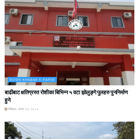
ROSHI KHABAR E-PAPER
बाढीबाट क्षतिग्रस्त रोशीका बिभिन्न ५ वटा झोलुङ्गे पुलहरु पुननिर्माण
हुने
बिहिबार, असार २५, २०८३