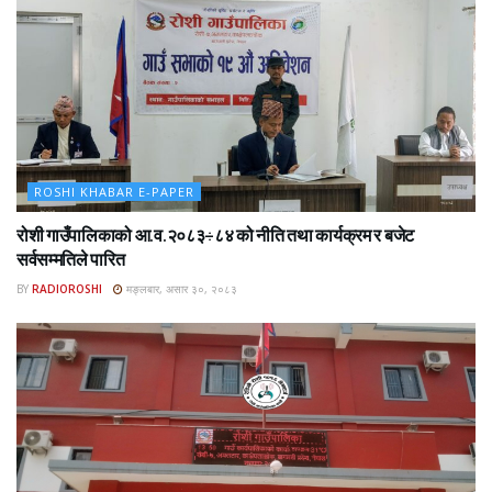
ROSHI KHABAR E-PAPER
रोशी गाउँपालिकाको आ.व.२०८३÷८४ को नीति तथा कार्यक्रम र बजेट
सर्वसम्मतिले पारित
BY
RADIOROSHI
मङ्लबार, असार ३०, २०८३