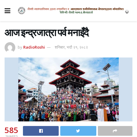
आज इन्द्रजात्रा पर्व मनाइँदै
by
RadioRoshi
शनिबार, भदौ २१, २०८२
585
SHARES