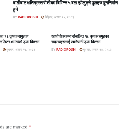
बाढीबाट क्षतिग्रस्त रोशीका बिभिन्न ५ वटा झोलुङ्गे पुलहरु पुननिर्माण
हुने
BY
RADIOROSHI
बिहिबार, असार २५, २०८३
BAR E-PAPER
ROSHI KHABAR E-PAPER
लित १८ कृषक समुहका
खार्पाचोककामा संचालित १८ कृषक समुहका
 लिटर क्षमताको ड्रम बितरण
सदस्यहरुलाई खानेपानी ड्रम बितरण
बुधबार, असार १७, २०८३
BY
RADIOROSHI
बुधबार, असार १७, २०८३
elds are marked
*