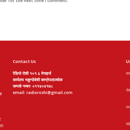
wser for the next time I comment.
Contact Us
Us
रेडियो रोशी १०१.६ मेगाहर्ज
तप
कार्यलय भकुण्डेबेशी काभ्रेपलाञ्चोक
सम्पर्क नम्बरः ०११४०४१७८
रो
email: radioroshi@gmail.com
खि
स्
ट
सा
वटा