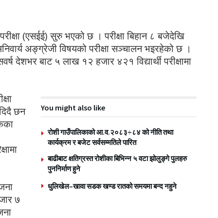
रीक्षा (एसईई) सुरु भएको छ । परीक्षा बिहान ८ बजेदेखि
निवार्य अङ्ग्रेजी विषयको परीक्षा सञ्चालन भइरहेको छ ।
सवर्ष देशभर बाट ५ लाख १२ हजार ४२१ विद्यार्थी परीक्षामा
क्षा
You might also like
 दिदै छन
ोकका
रोशी गाउँपालिकाको आ.व.२०८३÷८४ को नीति तथा
कार्यक्रम र बजेट सर्वसम्मतिले पारित
्षामा
बाढीबाट क्षतिग्रस्त रोशीका बिभिन्न ५ वटा झोलुङ्गे पुलहरु
पुननिर्माण हुने
 जना
धुलिखेल–खावा सडक खण्ड रातको समयमा बन्द नहुने
हजार ७
जना