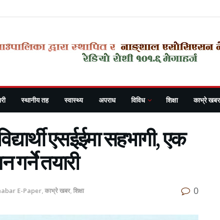
री
स्थानीय तह
स्वास्थ्य
अपराध
विविध
शिक्षा
काभ्रे खबर
िद्यार्थी एसईईमा सहभागी, एक
 गर्ने तयारी
0
habar E-Paper
,
काभ्रे खबर
,
शिक्षा