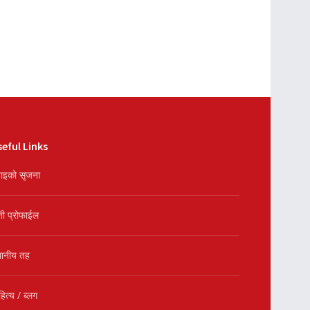
eful Links
ाइको सृजना
शी प्रोफाईल
थानीय तह
हित्य / ब्लग