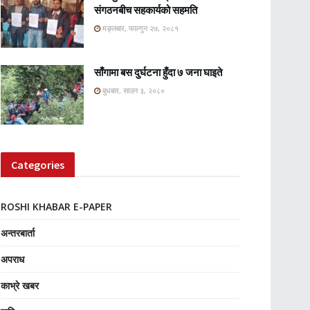
संगठनबीच सहकार्यको सहमति
मङ्लबार, फाल्गुन २७, २०८१
साँगामा बस दुर्घटना हुँदा ७ जना घाइते
बुधबार, साउन ३, २०८०
Categories
ROSHI KHABAR E-PAPER
अन्तरबार्ता
अपराध
काभ्रे खबर