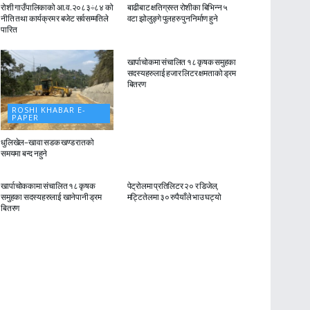
रोशी गाउँपालिकाको आ.व.२०८३÷८४ को
बाढीबाट क्षतिग्रस्त रोशीका बिभिन्न ५
नीति तथा कार्यक्रम र बजेट सर्वसम्मतिले
वटा झोलुङ्गे पुलहरु पुननिर्माण हुने
पारित
ROSHI KHABAR E-
PAPER
खार्पाचोकमा संचालित १८ कृषक समुहका
सदस्यहरुलाई हजार लिटर क्षमताको ड्रम
बितरण
ROSHI KHABAR E-
PAPER
धुलिखेल–खावा सडक खण्ड रातको
समयमा बन्द नहुने
ROSHI KHABAR E-
ROSHI KHABAR E-
PAPER
PAPER
खार्पाचोककामा संचालित १८ कृषक
पेट्रोलमा प्रतिलिटर २० र डिजेल,
समुहका सदस्यहरुलाई खानेपानी ड्रम
मट्टितेलमा ३० रुपैयाँले भाउ घट्यो
बितरण