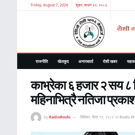
Friday, August 7, 2026
शुक्र, साउन २२, २०८३
राजनीति
खेलकुद
अन्तरबार्ता
रोशी खबर
सहका
काभ्रेका ६ हजार २ सय ८ व
महिनाभित्रै नतिजा प्रकाशन
by
RadioRoshi
बिहिबार, चैत्र १९, २०८२
in
Roshi K