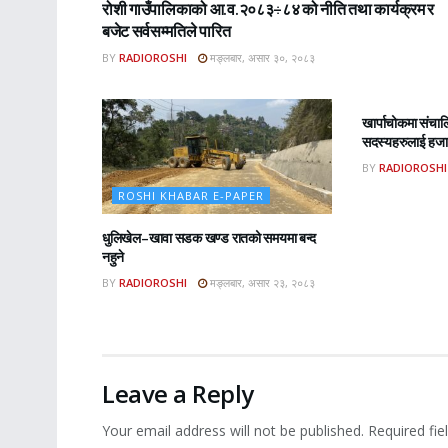
रोशी गाउँपालिकाको आ.व.२०८३÷८४ को नीति तथा कार्यक्रम र
बजेट सर्वसम्मतिले पारित
BY
RADIOROSHI
मङ्लबार, असार ३०, २०८३
ROSHI KHA
खार्पाचोकमा संचा
सदस्यहरुलाई हजार
BY
RADIOROSHI
ROSHI KHABAR E-PAPER
धुलिखेल–खावा सडक खण्ड रातको समयमा बन्द
नहुने
BY
RADIOROSHI
मङ्लबार, असार २३, २०८३
Leave a Reply
Your email address will not be published.
Required fi