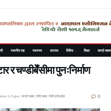
री
स्थानीय तह
स्वास्थ्य
अपराध
विविध
शिक्षा
काभ्रे खबर
ार र चण्डीबेँसीमा पुनःनिर्माण
0
abar E-Paper
,
काभ्रे खबर
,
रोशी खबर
,
रोशी प्रोफाईल