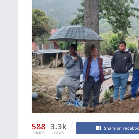
588
3.3k
Share on Facebo
SHARES
VIEWS