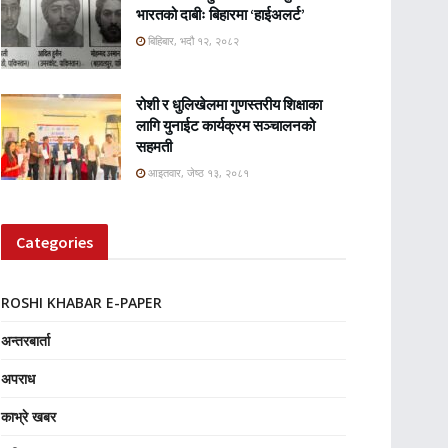
भारतको दाबीः बिहारमा ‘हाईअलर्ट’
बिहिबार, भदौ १२, २०८२
रोशी र धुलिखेलमा गुणस्तरीय शिक्षाका
लागि युनाईट कार्यक्रम सञ्चालनको
सहमती
आइतवार, जेष्ठ १३, २०८१
Categories
ROSHI KHABAR E-PAPER
अन्तरबार्ता
अपराध
काभ्रे खबर