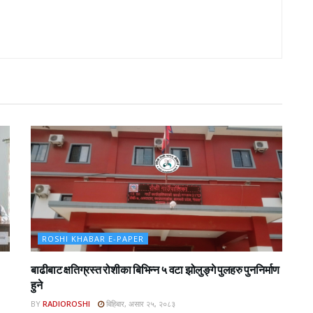
ROSHI KHABAR E-PAPER
बाढीबाट क्षतिग्रस्त रोशीका बिभिन्न ५ वटा झोलुङ्गे पुलहरु पुननिर्माण
हुने
BY
RADIOROSHI
बिहिबार, असार २५, २०८३