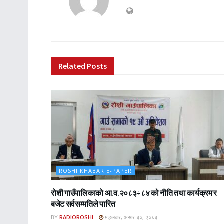
Related
Posts
ROSHI KHABAR E-PAPER
रोशी गाउँपालिकाको आ.व.२०८३÷८४ को नीति तथा कार्यक्रम र
बजेट सर्वसम्मतिले पारित
BY
RADIOROSHI
मङ्लबार, असार ३०, २०८३