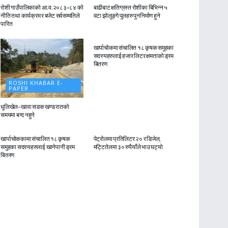
रोशी गाउँपालिकाको आ.व.२०८३÷८४ को
बाढीबाट क्षतिग्रस्त रोशीका बिभिन्न ५
नीति तथा कार्यक्रम र बजेट सर्वसम्मतिले
वटा झोलुङ्गे पुलहरु पुननिर्माण हुने
पारित
ROSHI KHABAR E-
PAPER
खार्पाचोकमा संचालित १८ कृषक समुहका
सदस्यहरुलाई हजार लिटर क्षमताको ड्रम
बितरण
ROSHI KHABAR E-
PAPER
धुलिखेल–खावा सडक खण्ड रातको
समयमा बन्द नहुने
ROSHI KHABAR E-
ROSHI KHABAR E-
PAPER
PAPER
खार्पाचोककामा संचालित १८ कृषक
पेट्रोलमा प्रतिलिटर २० र डिजेल,
समुहका सदस्यहरुलाई खानेपानी ड्रम
मट्टितेलमा ३० रुपैयाँले भाउ घट्यो
बितरण