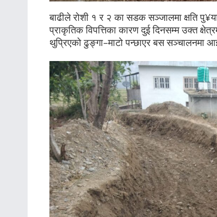
बाढीले रोशी १ र २ का सडक सञ्जालमा क्षति पु¥य
प्राकृतिक विपत्तिका कारण दुई दिनसम्म उक्त क्षेत
थुप्रिएको ढुङ्गा–माटो पन्छाएर बस सञ्चालनमा आइ