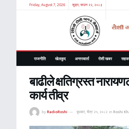
Friday, August 7, 2026
शुक्र, साउन २२, २०८३
राजनीति
खेलकुद
अन्तरबार्ता
रोशी खबर
सहका
बाढीले क्षतिग्रस्त नारायणट
कार्य तीव्र
by
RadioRoshi
बुधबार, चैत्र २५, २०८२
in
Roshi Kh