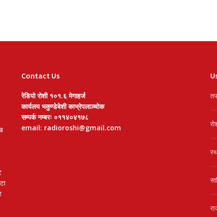
Contact Us
Us
रेडियो रोशी १०१.६ मेगाहर्ज
तप
कार्यलय भकुण्डेबेशी काभ्रेपलाञ्चोक
सम्पर्क नम्बरः ०११४०४१७८
रो
email: radioroshi@gmail.com
खि
स्
ट
सा
वटा
र
रा