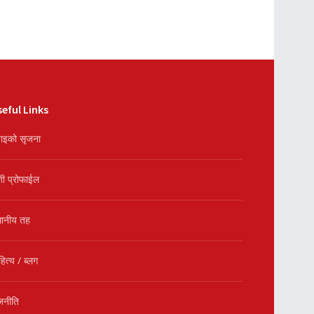
eful Links
ाइको सृजना
शी प्रोफाईल
थानीय तह
हित्य / ब्लग
जनीति