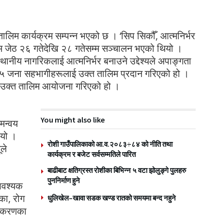
तालिम कार्यक्रम सम्पन्न भएको छ । ‘सिप सिकौँ, आत्मनिर्भर
िम जेठ २६ गतेदेखि २८ गतेसम्म सञ्चालन भएको थियो ।
स्थानीय नागरिकलाई आत्मनिर्भर बनाउने उद्देश्यले अपाङ्गता
१५ जना सहभागीहरूलाई उक्त तालिम प्रदान गरिएको हो ।
 उक्त तालिम आयोजना गरिएको हो ।
You might also like
मन्वय
यो ।
रोशी गाउँपालिकाको आ.व.२०८३÷८४ को नीति तथा
ले
कार्यक्रम र बजेट सर्वसम्मतिले पारित
बाढीबाट क्षतिग्रस्त रोशीका बिभिन्न ५ वटा झोलुङ्गे पुलहरु
पुननिर्माण हुने
आवश्यक
िका, रोग
धुलिखेल–खावा सडक खण्ड रातको समयमा बन्द नहुने
रिकरणका