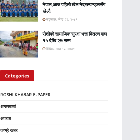
नेपाल,आज पहिलो खेल नेदरल्यान्ड्ससँग
खेल्दै
मङ्लबार, जेष्ठ २२, २०८१
रोशीको सामाजिक सुरक्षा भत्ता वितरण माघ
१५ देखि २७ सम्म
बिहिबार, माघ १२, २०७९
Categories
ROSHI KHABAR E-PAPER
अन्तरबार्ता
अपराध
काभ्रे खबर