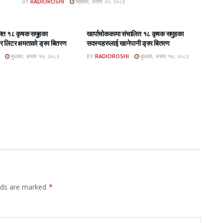
BY
RADIOROSHI
बिहिबार, असार २५, २०८३
BAR E-PAPER
ROSHI KHABAR E-PAPER
लित १८ कृषक समुहका
खार्पाचोककामा संचालित १८ कृषक समुहका
 लिटर क्षमताको ड्रम बितरण
सदस्यहरुलाई खानेपानी ड्रम बितरण
बुधबार, असार १७, २०८३
BY
RADIOROSHI
बुधबार, असार १७, २०८३
elds are marked
*