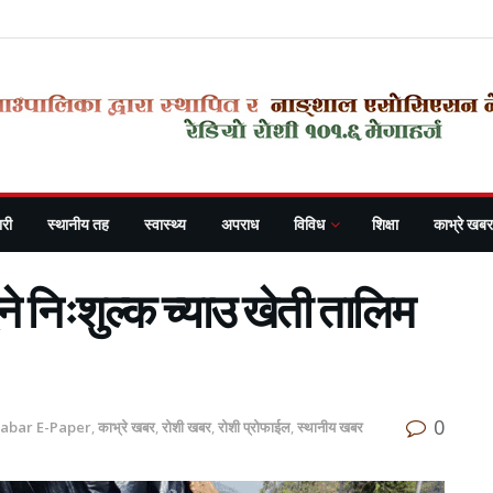
री
स्थानीय तह
स्वास्थ्य
अपराध
विविध
शिक्षा
काभ्रे खबर
ने निःशुल्क च्याउ खेती तालिम
0
habar E-Paper
,
काभ्रे खबर
,
रोशी खबर
,
रोशी प्रोफाईल
,
स्थानीय खबर