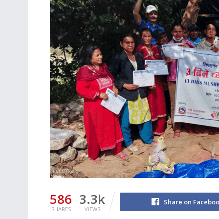
586
3.3k
Share on Facebo
SHARES
VIEWS