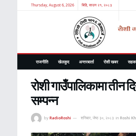
Thursday, August 6, 2026
बिहि, साउन २१, २०८३
राजनीति
खेलकुद
अन्तरबार्ता
रोशी खबर
सहका
रोशी गाउँपालिकामा तीन दि
सम्पन्न
by
RadioRoshi
शनिबार, जेष्ठ ३०, २०८३
in
Roshi K