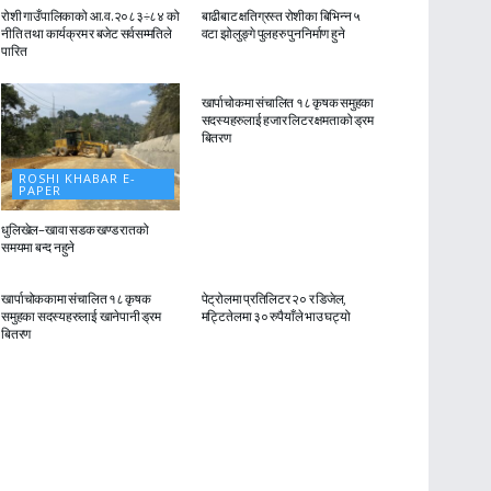
रोशी गाउँपालिकाको आ.व.२०८३÷८४ को
बाढीबाट क्षतिग्रस्त रोशीका बिभिन्न ५
नीति तथा कार्यक्रम र बजेट सर्वसम्मतिले
वटा झोलुङ्गे पुलहरु पुननिर्माण हुने
पारित
ROSHI KHABAR E-
PAPER
खार्पाचोकमा संचालित १८ कृषक समुहका
सदस्यहरुलाई हजार लिटर क्षमताको ड्रम
बितरण
ROSHI KHABAR E-
PAPER
धुलिखेल–खावा सडक खण्ड रातको
समयमा बन्द नहुने
ROSHI KHABAR E-
ROSHI KHABAR E-
PAPER
PAPER
खार्पाचोककामा संचालित १८ कृषक
पेट्रोलमा प्रतिलिटर २० र डिजेल,
समुहका सदस्यहरुलाई खानेपानी ड्रम
मट्टितेलमा ३० रुपैयाँले भाउ घट्यो
बितरण