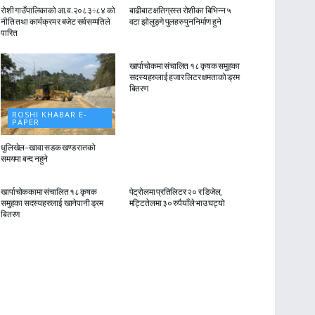
रोशी गाउँपालिकाको आ.व.२०८३÷८४ को
बाढीबाट क्षतिग्रस्त रोशीका बिभिन्न ५
नीति तथा कार्यक्रम र बजेट सर्वसम्मतिले
वटा झोलुङ्गे पुलहरु पुननिर्माण हुने
पारित
ROSHI KHABAR E-
PAPER
खार्पाचोकमा संचालित १८ कृषक समुहका
सदस्यहरुलाई हजार लिटर क्षमताको ड्रम
बितरण
ROSHI KHABAR E-
PAPER
धुलिखेल–खावा सडक खण्ड रातको
समयमा बन्द नहुने
ROSHI KHABAR E-
ROSHI KHABAR E-
PAPER
PAPER
खार्पाचोककामा संचालित १८ कृषक
पेट्रोलमा प्रतिलिटर २० र डिजेल,
समुहका सदस्यहरुलाई खानेपानी ड्रम
मट्टितेलमा ३० रुपैयाँले भाउ घट्यो
बितरण