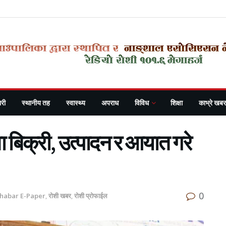
री
स्थानीय तह
स्वास्थ्य
अपराध
विविध
शिक्षा
काभ्रे खबर
 बिक्री, उत्पादन र आयात गरे
0
Khabar E-Paper
,
रोशी खबर
,
रोशी प्रोफाईल