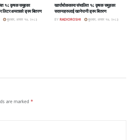
लित १८ कृषक समुहका
खार्पाचोककामा संचालित १८ कृषक समुहका
 लिटर क्षमताको ड्रम बितरण
सदस्यहरुलाई खानेपानी ड्रम बितरण
बुधबार, असार १७, २०८३
BY
RADIOROSHI
बुधबार, असार १७, २०८३
elds are marked
*