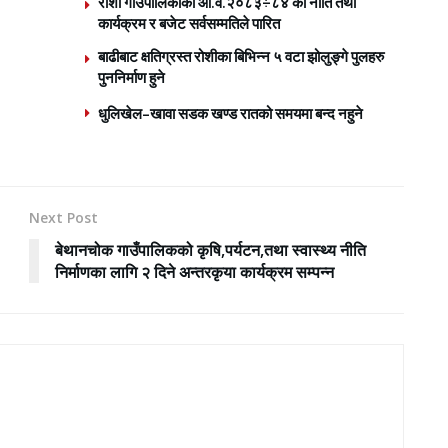
रोशी गाउँपालिकाको आ.व.२०८३÷८४ को नीति तथा
कार्यक्रम र बजेट सर्वसम्मतिले पारित
बाढीबाट क्षतिग्रस्त रोशीका बिभिन्न ५ वटा झोलुङ्गे पुलहरु
पुननिर्माण हुने
धुलिखेल–खावा सडक खण्ड रातको समयमा बन्द नहुने
Next Post
बेथानचोक गाउँपालिकको कृषि,पर्यटन,तथा स्वास्थ्य नीति
निर्माणका लागि २ दिने अन्तरकृया कार्यक्रम सम्पन्न