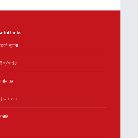
eful Links
ाइको सृजना
शी प्रोफाईल
थानीय तह
हित्य / ब्लग
जनीति