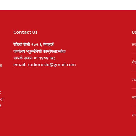
Contact Us
Us
रेडियो रोशी १०१.६ मेगाहर्ज
तप
कार्यलय भकुण्डेबेशी काभ्रेपलाञ्चोक
सम्पर्क नम्बरः ०११४०४१७८
रो
email: radioroshi@gmail.com
खि
स्
ट
सा
वटा
र
रा