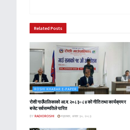
Related
Posts
ROSHI KHABAR E-PAPER
रोशी गाउँपालिकाको आ.व.२०८३÷८४ को नीति तथा कार्यक्रम र
बजेट सर्वसम्मतिले पारित
BY
RADIOROSHI
मङ्लबार, असार ३०, २०८३
ROSHI KHA