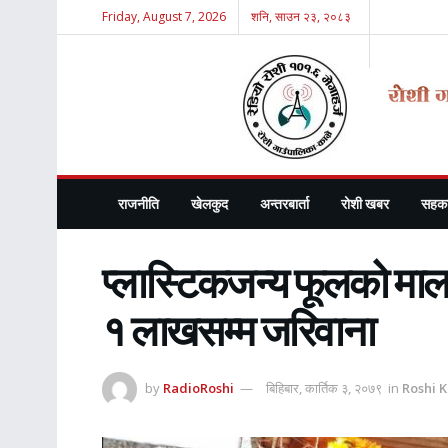
Friday, August 7, 2026
शनि, साउन २३, २०८३
राजनीति
खेलकुद
अन्तरबार्ता
रोशी खबर
सहका
प्लास्टिकजन्य फूलको माला
१ लाखसम्म जरिवाना
by
RadioRoshi
बिहिबार, कार्तिक ३, २०७९
in
Roshi 