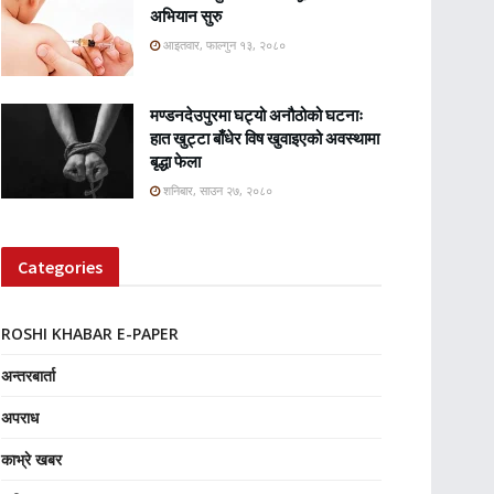
अभियान सुरु
आइतवार, फाल्गुन १३, २०८०
मण्डनदेउपुरमा घट्यो अनौठोको घटनाः
हात खुट्टा बाँधेर विष खुवाइएको अवस्थामा
बृद्धा फेला
शनिबार, साउन २७, २०८०
Categories
ROSHI KHABAR E-PAPER
अन्तरबार्ता
अपराध
काभ्रे खबर