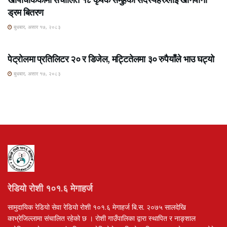
ड्रम बितरण
बुधबार, असार १७, २०८३
ROSHI KHABAR E-PAPER
पेट्रोलमा प्रतिलिटर २० र डिजेल, मट्टितेलमा ३० रुपैयाँले भाउ घट्यो
बुधबार, असार १७, २०८३
रेडियो रोशी १०१.६ मेगाहर्ज
सामुदायिक रेडियो सेवा रेडियो रोशी १०१.६ मेगाहर्ज बि.स. २०७५ सालदेखि
काभ्रेजिल्लामा संचालित रहेको छ । रोशी गाउँपालिका द्वारा स्थापित र नाङ्शाल