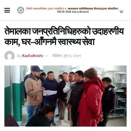
तेमालका जनप्रतिनिधिहरुको उदाहरणीय
काम, घर–आँगनमै स्वास्थ्य सेवा
by
RadioRoshi
बिहिबार, पुस ७, २०७९