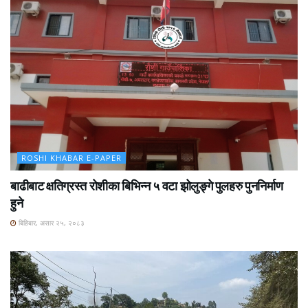
ROSHI KHABAR E-PAPER
बाढीबाट क्षतिग्रस्त रोशीका बिभिन्न ५ वटा झोलुङ्गे पुलहरु पुननिर्माण
हुने
बिहिबार, असार २५, २०८३