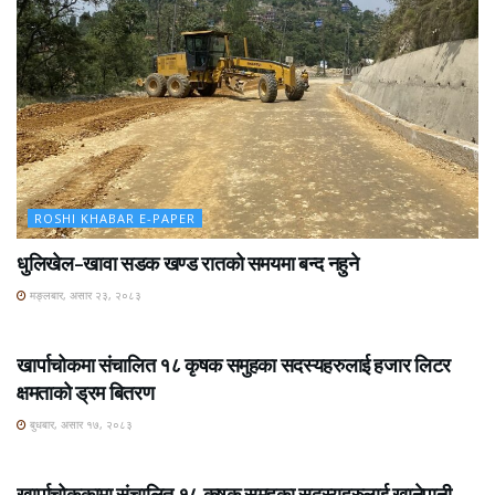
ROSHI KHABAR E-PAPER
धुलिखेल–खावा सडक खण्ड रातको समयमा बन्द नहुने
मङ्लबार, असार २३, २०८३
ROSHI KHABAR E-PAPER
खार्पाचोकमा संचालित १८ कृषक समुहका सदस्यहरुलाई हजार लिटर
क्षमताको ड्रम बितरण
बुधबार, असार १७, २०८३
ROSHI KHABAR E-PAPER
खार्पाचोककामा संचालित १८ कृषक समुहका सदस्यहरुलाई खानेपानी