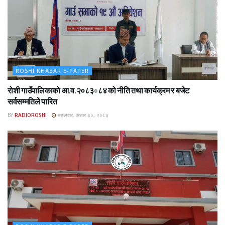
ROSHI KHABAR E-PAPER
रोशी गाउँपालिकाको आ.व.२०८३÷८४ को नीति तथा कार्यक्रम र बजेट
सर्वसम्मतिले पारित
BY
RADIOROSHI
मङ्लबार, असार ३०, २०८३