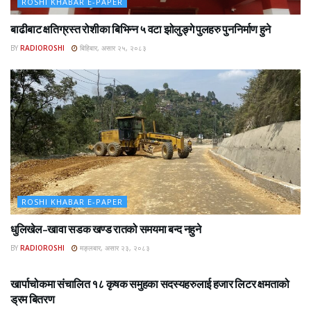
ROSHI KHABAR E-PAPER
बाढीबाट क्षतिग्रस्त रोशीका बिभिन्न ५ वटा झोलुङ्गे पुलहरु पुननिर्माण हुने
BY
RADIOROSHI
बिहिबार, असार २५, २०८३
ROSHI KHABAR E-PAPER
धुलिखेल–खावा सडक खण्ड रातको समयमा बन्द नहुने
BY
RADIOROSHI
मङ्लबार, असार २३, २०८३
ROSHI KHABAR E-PAPER
खार्पाचोकमा संचालित १८ कृषक समुहका सदस्यहरुलाई हजार लिटर क्षमताको
ड्रम बितरण