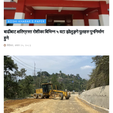
ROSHI KHABAR E-PAPER
बाढीबाट क्षतिग्रस्त रोशीका बिभिन्न ५ वटा झोलुङ्गे पुलहरु पुननिर्माण
हुने
बिहिबार, असार २५, २०८३