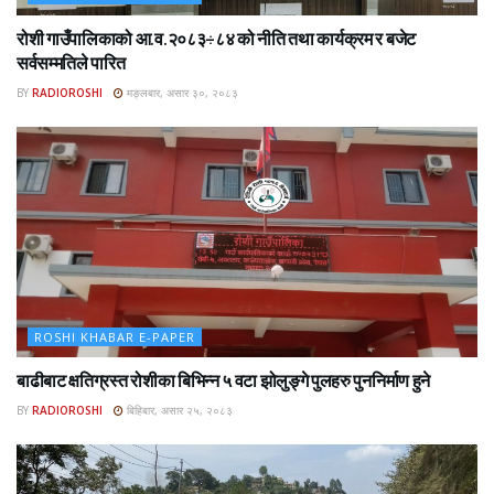
रोशी गाउँपालिकाको आ.व.२०८३÷८४ को नीति तथा कार्यक्रम र बजेट
सर्वसम्मतिले पारित
BY
RADIOROSHI
मङ्लबार, असार ३०, २०८३
ROSHI KHABAR E-PAPER
बाढीबाट क्षतिग्रस्त रोशीका बिभिन्न ५ वटा झोलुङ्गे पुलहरु पुननिर्माण हुने
BY
RADIOROSHI
बिहिबार, असार २५, २०८३