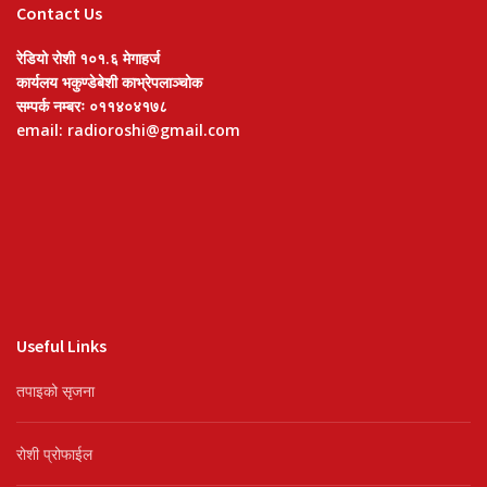
Contact Us
रेडियो रोशी १०१.६ मेगाहर्ज
कार्यलय भकुण्डेबेशी काभ्रेपलाञ्चोक
सम्पर्क नम्बरः ०११४०४१७८
email: radioroshi@gmail.com
Useful Links
तपाइको सृजना
रोशी प्रोफाईल