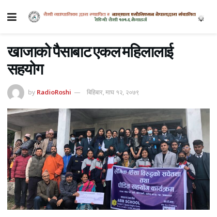
खाजाको पैसाबाट एकल महिलालाई
सहयोग
by
RadioRoshi
बिहिबार, माघ १२, २०७९