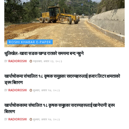
ROSHI KHABAR E-PAPER
धुलिखेल–खावा सडक खण्ड रातको समयमा बन्द नहुने
BY
RADIOROSHI
मङ्लबार, असार २३, २०८३
ROSHI KHABAR E-PAPER
खार्पाचोकमा संचालित १८ कृषक समुहका सदस्यहरुलाई हजार लिटर क्षमताको
ड्रम बितरण
BY
RADIOROSHI
बुधबार, असार १७, २०८३
ROSHI KHABAR E-PAPER
खार्पाचोककामा संचालित १८ कृषक समुहका सदस्यहरुलाई खानेपानी ड्रम
बितरण
BY
RADIOROSHI
बुधबार, असार १७, २०८३