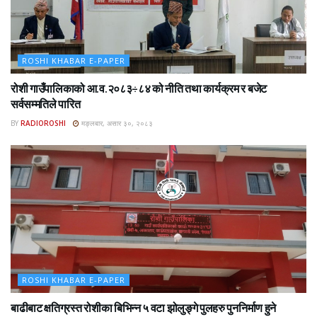
ROSHI KHABAR E-PAPER
रोशी गाउँपालिकाको आ.व.२०८३÷८४ को नीति तथा कार्यक्रम र बजेट
सर्वसम्मतिले पारित
BY
RADIOROSHI
मङ्लबार, असार ३०, २०८३
ROSHI KHABAR E-PAPER
बाढीबाट क्षतिग्रस्त रोशीका बिभिन्न ५ वटा झोलुङ्गे पुलहरु पुननिर्माण हुने