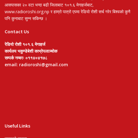
आसपासका २० वटा भन्दा बढी जिलाबाट १०१.६ मेगाहर्जबाट,
www.radioroshi.org.np र हाम्रो पात्रो एपमा रेडियो रोशी सर्च गरेर बिश्वको कुनै
पनि कुनाबाट सुन्न सकिन्छ ।
Contact Us
रेडियो रोशी १०१.६ मेगाहर्ज
कार्यलय भकुण्डेबेशी काभ्रेपलाञ्चोक
सम्पर्क नम्बरः ०११४०४१७८
email: radioroshi@gmail.com
Useful Links