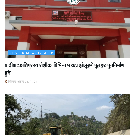
ROSHI KHABAR E-PAPER
बाढीबाट क्षतिग्रस्त रोशीका बिभिन्न ५ वटा झोलुङ्गे पुलहरु पुननिर्माण
हुने
बिहिबार, असार २५, २०८३