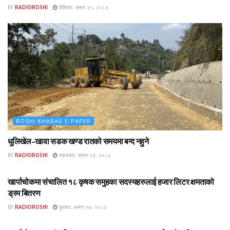
BY
RADIOROSHI
बिहिबार, असार २५, २०८३
ROSHI KHABAR E-PAPER
धुलिखेल–खावा सडक खण्ड रातको समयमा बन्द नहुने
BY
RADIOROSHI
मङ्लबार, असार २३, २०८३
ROSHI KHABAR E-PAPER
खार्पाचोकमा संचालित १८ कृषक समुहका सदस्यहरुलाई हजार लिटर क्षमताको
ड्रम बितरण
BY
RADIOROSHI
बुधबार, असार १७, २०८३
ROSHI KHABAR E-PAPER