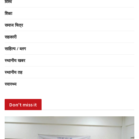
विश्व
शिक्षा
समाज चित्र
सहकारी
साहित्य / ब्लग
स्थानीय खबर
स्थानीय तह
स्वास्थ्य
Don't miss it