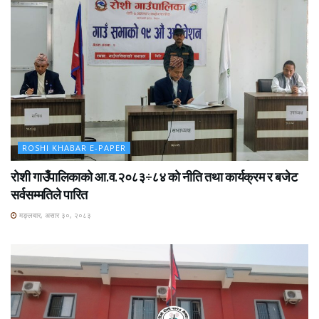
ROSHI KHABAR E-PAPER
रोशी गाउँपालिकाको आ.व.२०८३÷८४ को नीति तथा कार्यक्रम र बजेट
सर्वसम्मतिले पारित
मङ्लबार, असार ३०, २०८३