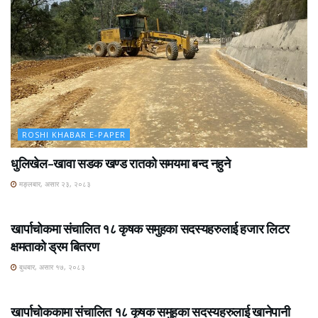
ROSHI KHABAR E-PAPER
धुलिखेल–खावा सडक खण्ड रातको समयमा बन्द नहुने
मङ्लबार, असार २३, २०८३
ROSHI KHABAR E-PAPER
खार्पाचोकमा संचालित १८ कृषक समुहका सदस्यहरुलाई हजार लिटर
क्षमताको ड्रम बितरण
बुधबार, असार १७, २०८३
ROSHI KHABAR E-PAPER
खार्पाचोककामा संचालित १८ कृषक समुहका सदस्यहरुलाई खानेपानी