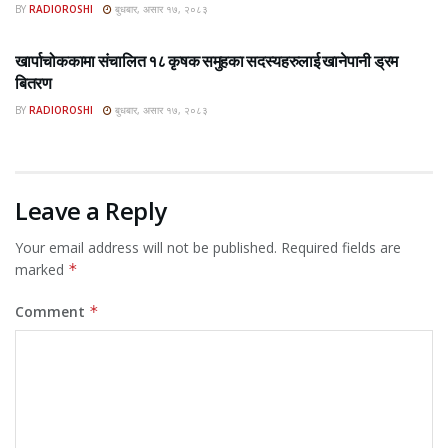
BY
RADIOROSHI
बुधबार, असार १७, २०८३
ROSHI KHABAR E-PAPER
खार्पाचोककामा संचालित १८ कृषक समुहका सदस्यहरुलाई खानेपानी ड्रम
बितरण
BY
RADIOROSHI
बुधबार, असार १७, २०८३
Leave a Reply
Your email address will not be published.
Required fields are
marked
*
Comment
*