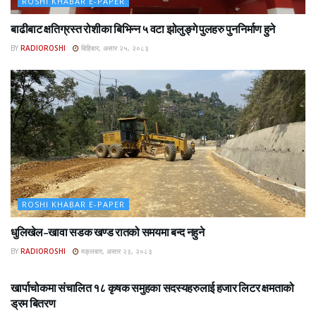
ROSHI KHABAR E-PAPER
बाढीबाट क्षतिग्रस्त रोशीका बिभिन्न ५ वटा झोलुङ्गे पुलहरु पुननिर्माण हुने
BY
RADIOROSHI
बिहिबार, असार २५, २०८३
ROSHI KHABAR E-PAPER
धुलिखेल–खावा सडक खण्ड रातको समयमा बन्द नहुने
BY
RADIOROSHI
मङ्लबार, असार २३, २०८३
ROSHI KHABAR E-PAPER
खार्पाचोकमा संचालित १८ कृषक समुहका सदस्यहरुलाई हजार लिटर क्षमताको
ड्रम बितरण