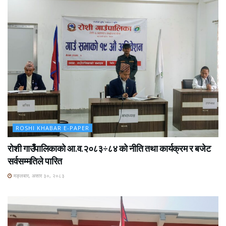
ROSHI KHABAR E-PAPER
रोशी गाउँपालिकाको आ.व.२०८३÷८४ को नीति तथा कार्यक्रम र बजेट
सर्वसम्मतिले पारित
मङ्लबार, असार ३०, २०८३