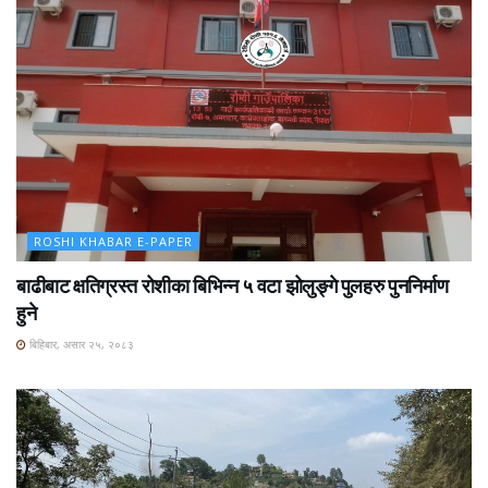
ROSHI KHABAR E-PAPER
बाढीबाट क्षतिग्रस्त रोशीका बिभिन्न ५ वटा झोलुङ्गे पुलहरु पुननिर्माण
हुने
बिहिबार, असार २५, २०८३