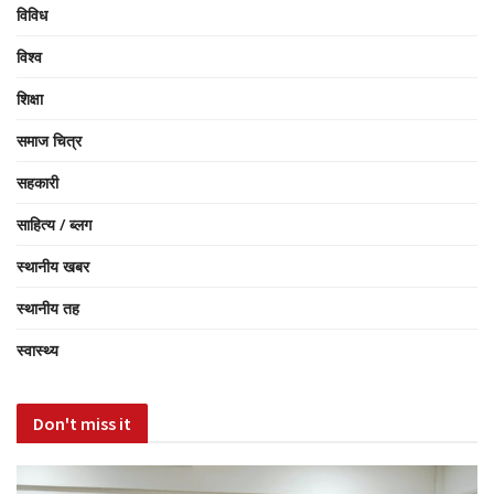
विविध
विश्व
शिक्षा
समाज चित्र
सहकारी
साहित्य / ब्लग
स्थानीय खबर
स्थानीय तह
स्वास्थ्य
Don't miss it