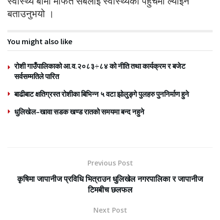
स्वास्थ्य बीमा मार्फत सबैलाई स्वास्थ्यको पहुँचमा ल्याइने
बताउनुभयो ।
You might also like
रोशी गाउँपालिकाको आ.व.२०८३÷८४ को नीति तथा कार्यक्रम र बजेट
सर्वसम्मतिले पारित
बाढीबाट क्षतिग्रस्त रोशीका बिभिन्न ५ वटा झोलुङ्गे पुलहरु पुननिर्माण हुने
धुलिखेल–खावा सडक खण्ड रातको समयमा बन्द नहुने
Previous Post
कृषिमा जापानीज प्रविधि भित्राउन धुलिखेल नगरपालिका र जापानीज
टिमबीच छलफल
Next Post