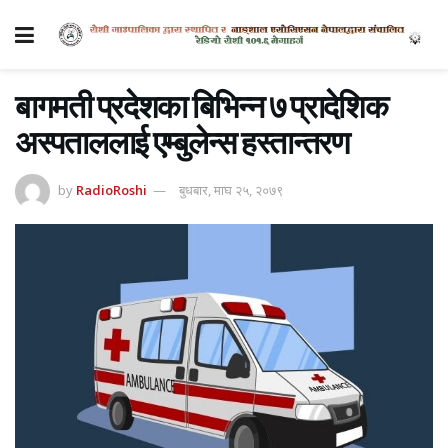
बागमती प्रदेशका बिभिन्न ७ प्रादेशिक
अस्पताललाई एम्बुलेन्स हस्तान्तरण
by
RadioRoshi
बुधबार, माघ २५, २०७९