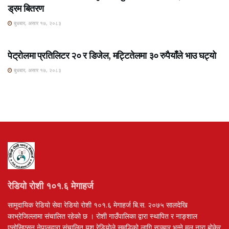
ड्रम बितरण
बुधबार, असार १७, २०८३
ROSHI KHABAR E-PAPER
पेट्रोलमा प्रतिलिटर २० र डिजेल, मट्टितेलमा ३० रुपैयाँले भाउ घट्यो
बुधबार, असार १७, २०८३
रेडियो रोशी १०१.६ मेगाहर्ज
सामुदायिक रेडियो सेवा रेडियो रोशी १०१.६ मेगाहर्ज बि.स. २०७५ सालदेखि
काभ्रेजिल्लामा संचालित रहेको छ । रोशी गाउँपालिका द्वारा स्थापित र नाङ्शाल
एसोसिएसन नेपालद्वारा संचालित यश रेडियोले समृद्धिको लागि सञ्चार भन्ने मुल नारा बोकेर