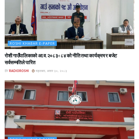
ROSHI KHABAR E-PAPER
रोशी गाउँपालिकाको आ.व.२०८३÷८४ को नीति तथा कार्यक्रम र बजेट
सर्वसम्मतिले पारित
BY
RADIOROSHI
मङ्लबार, असार ३०, २०८३