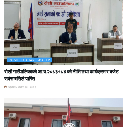
ROSHI KHABAR E-PAPER
रोशी गाउँपालिकाको आ.व.२०८३÷८४ को नीति तथा कार्यक्रम र बजेट
सर्वसम्मतिले पारित
मङ्लबार, असार ३०, २०८३