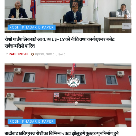
ROSHI KHABAR E-PAPER
रोशी गाउँपालिकाको आ.व.२०८३÷८४ को नीति तथा कार्यक्रम र बजेट
सर्वसम्मतिले पारित
BY
RADIOROSHI
मङ्लबार, असार ३०, २०८३
ROSHI KHABAR E-PAPER
बाढीबाट क्षतिग्रस्त रोशीका बिभिन्न ५ वटा झोलुङ्गे पुलहरु पुननिर्माण हुने