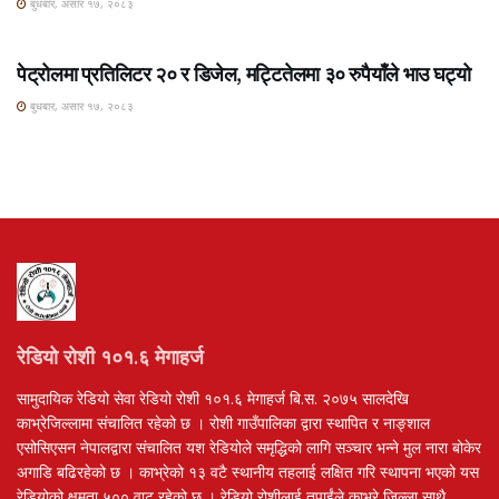
बुधबार, असार १७, २०८३
ROSHI KHABAR E-PAPER
पेट्रोलमा प्रतिलिटर २० र डिजेल, मट्टितेलमा ३० रुपैयाँले भाउ घट्यो
बुधबार, असार १७, २०८३
रेडियो रोशी १०१.६ मेगाहर्ज
सामुदायिक रेडियो सेवा रेडियो रोशी १०१.६ मेगाहर्ज बि.स. २०७५ सालदेखि
काभ्रेजिल्लामा संचालित रहेको छ । रोशी गाउँपालिका द्वारा स्थापित र नाङ्शाल
एसोसिएसन नेपालद्वारा संचालित यश रेडियोले समृद्धिको लागि सञ्चार भन्ने मुल नारा बोकेर
अगाडि बढिरहेको छ । काभ्रेको १३ वटै स्थानीय तहलाई लक्षित गरि स्थापना भएको यस
रेडियोको क्षमता ५०० वाट रहेको छ । रेडियो रोशीलाई तपाईंले काभ्रे जिल्ला साथै