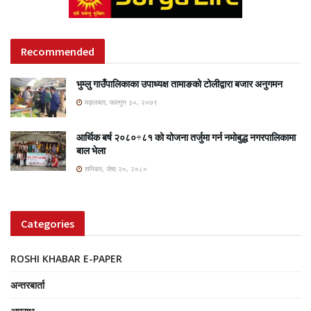
Recommended
भुम्लु गाउँपालिकाका उपाध्यक्ष तामाङको टोलीद्वारा बजार अनुगमन
मङ्लबार, फाल्गुन ३०, २०७९
आर्थिक बर्ष २०८०÷८१ को योजना तर्जुमा गर्न नमोबुद्ध नगरपालिकामा
बाल भेला
शनिबार, जेष्ठ २०, २०८०
Categories
ROSHI KHABAR E-PAPER
अन्तरबार्ता