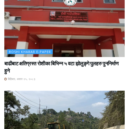
ROSHI KHABAR E-PAPER
बाढीबाट क्षतिग्रस्त रोशीका बिभिन्न ५ वटा झोलुङ्गे पुलहरु पुननिर्माण
हुने
बिहिबार, असार २५, २०८३