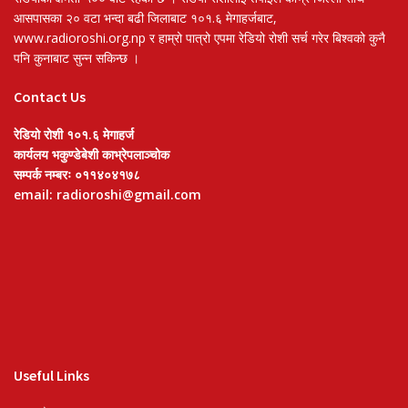
आसपासका २० वटा भन्दा बढी जिलाबाट १०१.६ मेगाहर्जबाट,
www.radioroshi.org.np र हाम्रो पात्रो एपमा रेडियो रोशी सर्च गरेर बिश्वको कुनै
पनि कुनाबाट सुन्न सकिन्छ ।
Contact Us
रेडियो रोशी १०१.६ मेगाहर्ज
कार्यलय भकुण्डेबेशी काभ्रेपलाञ्चोक
सम्पर्क नम्बरः ०११४०४१७८
email: radioroshi@gmail.com
Useful Links