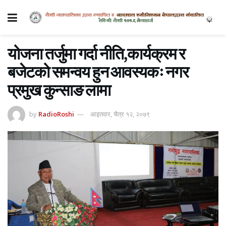
योजना तर्जुमा गर्दा नीति,कार्यक्रम र
बजेटको समन्वय हुन आवस्यकः नगर
प्रमुख कुन्साङ लामा
by
RadioRoshi
आइतवार, चैत्र १२, २०७९