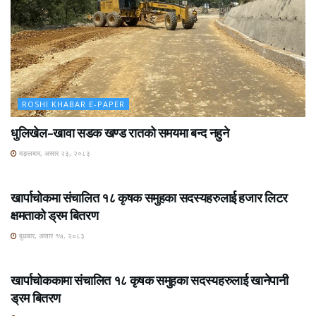
ROSHI KHABAR E-PAPER
धुलिखेल–खावा सडक खण्ड रातको समयमा बन्द नहुने
मङ्लबार, असार २३, २०८३
ROSHI KHABAR E-PAPER
खार्पाचोकमा संचालित १८ कृषक समुहका सदस्यहरुलाई हजार लिटर
क्षमताको ड्रम बितरण
बुधबार, असार १७, २०८३
ROSHI KHABAR E-PAPER
खार्पाचोककामा संचालित १८ कृषक समुहका सदस्यहरुलाई खानेपानी
ड्रम बितरण