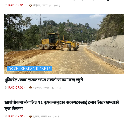
BY
RADIOROSHI
बिहिबार, असार २५, २०८३
ROSHI KHABAR E-PAPER
धुलिखेल–खावा सडक खण्ड रातको समयमा बन्द नहुने
BY
RADIOROSHI
मङ्लबार, असार २३, २०८३
ROSHI KHABAR E-PAPER
खार्पाचोकमा संचालित १८ कृषक समुहका सदस्यहरुलाई हजार लिटर क्षमताको
ड्रम बितरण
BY
RADIOROSHI
बुधबार, असार १७, २०८३
ROSHI KHABAR E-PAPER