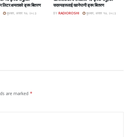
 लिटर क्षमताको ड्रम बितरण
सदस्यहरुलाई खानेपानी ड्रम बितरण
बुधबार, असार १७, २०८३
BY
RADIOROSHI
बुधबार, असार १७, २०८३
elds are marked
*