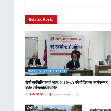
Related
Posts
ROSHI KHABAR E-PAPER
रोशी गाउँपालिकाको आ.व.२०८३÷८४ को नीति तथा कार्यक्रम र
बजेट सर्वसम्मतिले पारित
BY
RADIOROSHI
मङ्लबार, असार ३०, २०८३
ROSHI KHA
खार्पाचोकमा संचा