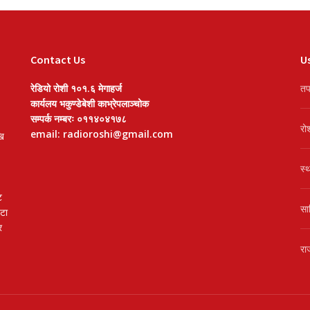
Contact Us
Us
रेडियो रोशी १०१.६ मेगाहर्ज
तप
कार्यलय भकुण्डेबेशी काभ्रेपलाञ्चोक
सम्पर्क नम्बरः ०११४०४१७८
रो
email: radioroshi@gmail.com
खि
स्
ट
सा
वटा
र
रा