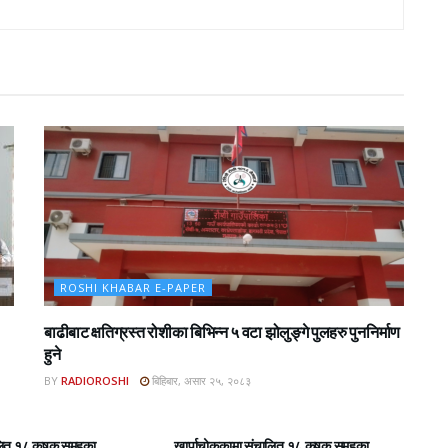
ROSHI KHABAR E-PAPER
बाढीबाट क्षतिग्रस्त रोशीका बिभिन्न ५ वटा झोलुङ्गे पुलहरु पुननिर्माण
हुने
BY
RADIOROSHI
बिहिबार, असार २५, २०८३
BAR E-PAPER
ROSHI KHABAR E-PAPER
लित १८ कृषक समुहका
खार्पाचोककामा संचालित १८ कृषक समुहका