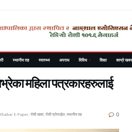
री
स्थानीय तह
स्वास्थ्य
अपराध
विविध
शिक्षा
काभ्रे खबर
काभ्रेका महिला पत्रकारहरुलाई
0
 Khabar E-Paper
,
रोशी खबर
,
रोशी प्रोफाईल
,
स्थानीय तह