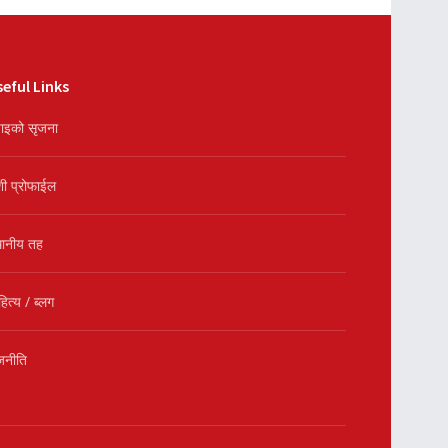
eful Links
ाइको सृजना
शी प्रोफाईल
थानीय तह
हित्य / ब्लग
जनीति