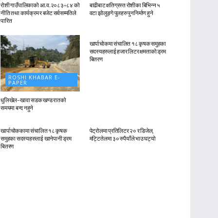
रोशी गाउँपालिकाको आ.व.२०८३÷८४ को
बाढीबाट क्षतिग्रस्त रोशीका बिभिन्न ५
नीति तथा कार्यक्रम र बजेट सर्वसम्मतिले
वटा झोलुङ्गे पुलहरु पुननिर्माण हुने
पारित
ROSHI KHABAR E-
PAPER
खार्पाचोकमा संचालित १८ कृषक समुहका
सदस्यहरुलाई हजार लिटर क्षमताको ड्रम
बितरण
ROSHI KHABAR E-
PAPER
धुलिखेल–खावा सडक खण्ड रातको
समयमा बन्द नहुने
ROSHI KHABAR E-
ROSHI KHABAR E-
PAPER
PAPER
खार्पाचोककामा संचालित १८ कृषक
पेट्रोलमा प्रतिलिटर २० र डिजेल,
समुहका सदस्यहरुलाई खानेपानी ड्रम
मट्टितेलमा ३० रुपैयाँले भाउ घट्यो
बितरण