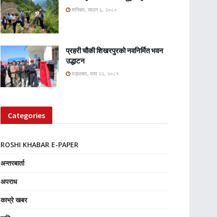
शनिबार, साउन ६, २०८०
प्रहरी चौकी शिखरपुरको नवनिर्मित भवन
उद्धाटन
मङ्लबार, माघ २२, २०८१
Categories
ROSHI KHABAR E-PAPER
अन्तरबार्ता
अपराध
काभ्रे खबर