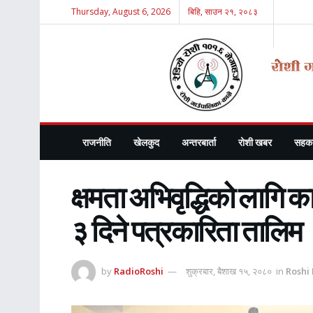
Thursday, August 6, 2026
बिहि, साउन २१, २०८३
राजनीति
खेलकुद
अन्तरबार्ता
रोशी खबर
सहका
क्षमता अभिवृद्धिको लागि 
३ दिने पत्रकारिता तालिम
by
RadioRoshi
शुक्रबार, बैशाख १५, २०८०
in
Roshi