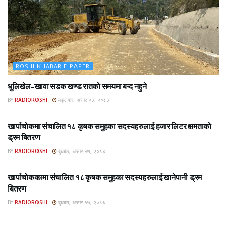
ROSHI KHABAR E-PAPER
धुलिखेल–खावा सडक खण्ड रातको समयमा बन्द नहुने
BY
RADIOROSHI
मङ्लबार, असार २३, २०८३
ROSHI KHABAR E-PAPER
खार्पाचोकमा संचालित १८ कृषक समुहका सदस्यहरुलाई हजार लिटर क्षमताको
ड्रम बितरण
BY
RADIOROSHI
बुधबार, असार १७, २०८३
ROSHI KHABAR E-PAPER
खार्पाचोककामा संचालित १८ कृषक समुहका सदस्यहरुलाई खानेपानी ड्रम
बितरण
BY
RADIOROSHI
बुधबार, असार १७, २०८३