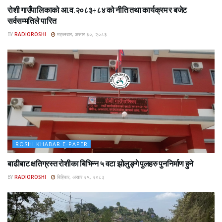
रोशी गाउँपालिकाको आ.व.२०८३÷८४ को नीति तथा कार्यक्रम र बजेट
सर्वसम्मतिले पारित
BY
RADIOROSHI
मङ्लबार, असार ३०, २०८३
ROSHI KHABAR E-PAPER
बाढीबाट क्षतिग्रस्त रोशीका बिभिन्न ५ वटा झोलुङ्गे पुलहरु पुननिर्माण हुने
BY
RADIOROSHI
बिहिबार, असार २५, २०८३