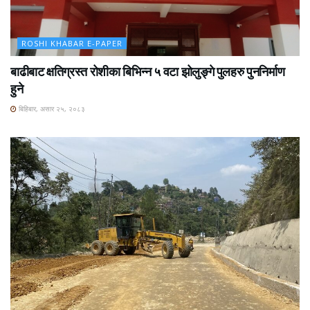
ROSHI KHABAR E-PAPER
बाढीबाट क्षतिग्रस्त रोशीका बिभिन्न ५ वटा झोलुङ्गे पुलहरु पुननिर्माण
हुने
बिहिबार, असार २५, २०८३