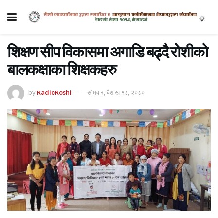
शिक्षण सीप विकासमा अगाडि बढ्दै रोशीको
बालकक्षाका शिक्षकहरु
by
RadioRoshi
सोमवार, बैशाख १८, २०८०