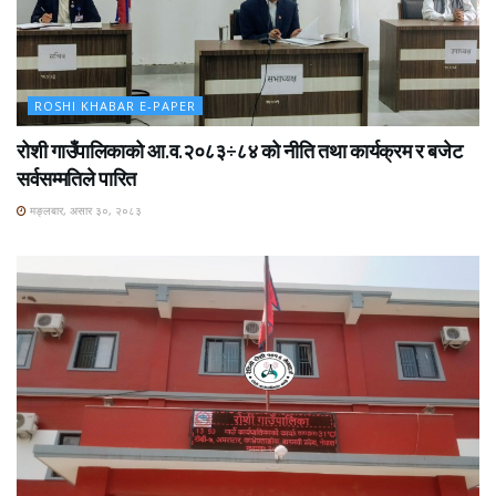
ROSHI KHABAR E-PAPER
रोशी गाउँपालिकाको आ.व.२०८३÷८४ को नीति तथा कार्यक्रम र बजेट
सर्वसम्मतिले पारित
मङ्लबार, असार ३०, २०८३