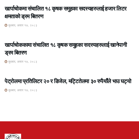
खार्पाचोकमा संचालित १८ कृषक समुहका सदस्यहरुलाई हजार लिटर
क्षमताको ड्रम बितरण
बुधबार, असार १७, २०८३
ROSHI KHABAR E-PAPER
खार्पाचोककामा संचालित १८ कृषक समुहका सदस्यहरुलाई खानेपानी
ड्रम बितरण
बुधबार, असार १७, २०८३
ROSHI KHABAR E-PAPER
पेट्रोलमा प्रतिलिटर २० र डिजेल, मट्टितेलमा ३० रुपैयाँले भाउ घट्यो
बुधबार, असार १७, २०८३