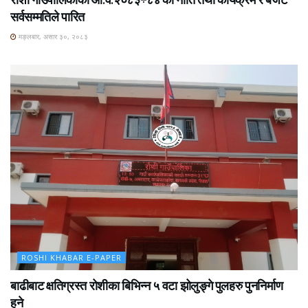
सर्वसम्मतिले पारित
मङ्लबार, असार ३०, २०८३
ROSHI KHABAR E-PAPER
बाढीबाट क्षतिग्रस्त रोशीका बिभिन्न ५ वटा झोलुङ्गे पुलहरु पुननिर्माण
हुने