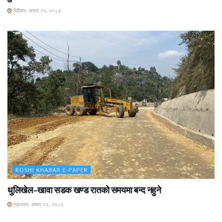
बिहिबार, असार २५, २०८३
ROSHI KHABAR E-PAPER
धुलिखेल–खावा सडक खण्ड रातको समयमा बन्द नहुने
मङ्लबार, असार २३, २०८३
ROSHI KHABAR E-PAPER