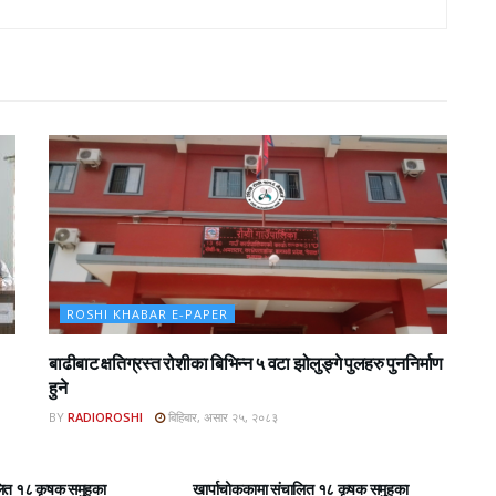
ROSHI KHABAR E-PAPER
बाढीबाट क्षतिग्रस्त रोशीका बिभिन्न ५ वटा झोलुङ्गे पुलहरु पुननिर्माण
हुने
BY
RADIOROSHI
बिहिबार, असार २५, २०८३
BAR E-PAPER
ROSHI KHABAR E-PAPER
लित १८ कृषक समुहका
खार्पाचोककामा संचालित १८ कृषक समुहका