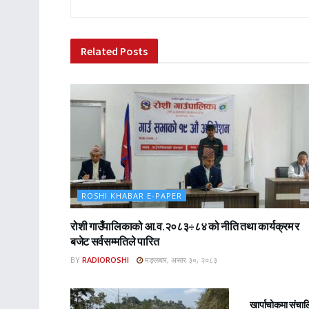
Related
Posts
ROSHI KHABAR E-PAPER
रोशी गाउँपालिकाको आ.व.२०८३÷८४ को नीति तथा कार्यक्रम र
बजेट सर्वसम्मतिले पारित
BY
RADIOROSHI
मङ्लबार, असार ३०, २०८३
ROSHI KHA
खार्पाचोकमा संचा