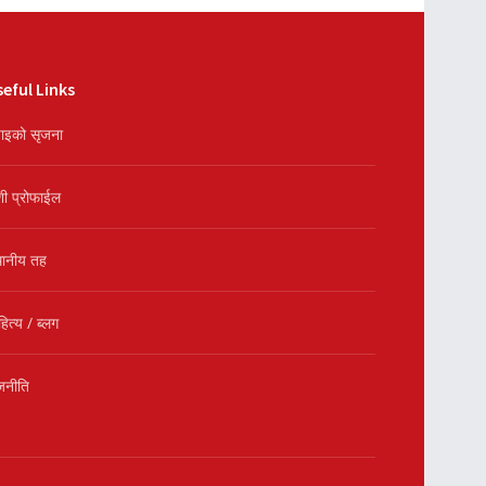
eful Links
ाइको सृजना
शी प्रोफाईल
थानीय तह
हित्य / ब्लग
जनीति