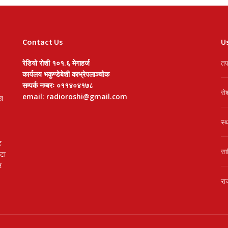
Contact Us
Us
रेडियो रोशी १०१.६ मेगाहर्ज
तप
कार्यलय भकुण्डेबेशी काभ्रेपलाञ्चोक
सम्पर्क नम्बरः ०११४०४१७८
रो
email: radioroshi@gmail.com
खि
स्
ट
सा
वटा
र
रा