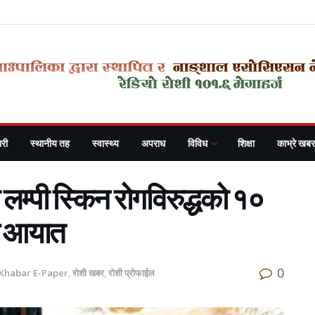
री
स्थानीय तह
स्वास्थ्य
अपराध
विविध
शिक्षा
काभ्रे खबर
लम्पी स्किन रोगविरुद्धको १०
प आयात
0
 Khabar E-Paper
,
रोशी खबर
,
रोशी प्रोफाईल