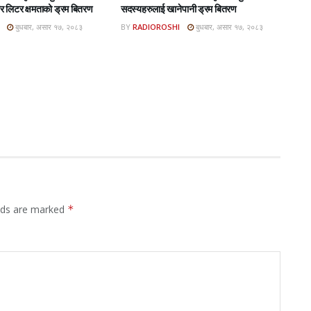
 लिटर क्षमताको ड्रम बितरण
सदस्यहरुलाई खानेपानी ड्रम बितरण
बुधबार, असार १७, २०८३
BY
RADIOROSHI
बुधबार, असार १७, २०८३
elds are marked
*