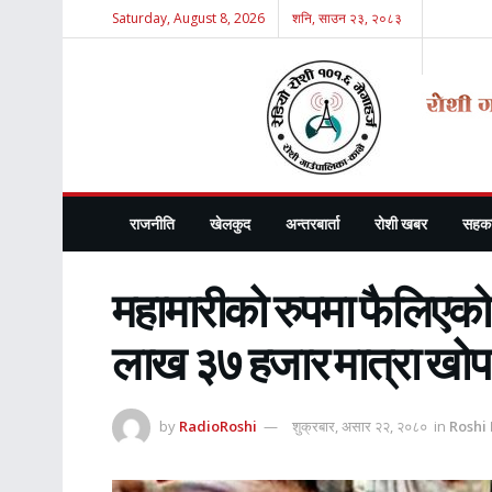
Saturday, August 8, 2026
शनि, साउन २३, २०८३
राजनीति
खेलकुद
अन्तरबार्ता
रोशी खबर
सहका
महामारीको रुपमा फैलिएको 
लाख ३७ हजार मात्रा खो
by
RadioRoshi
शुक्रबार, असार २२, २०८०
in
Roshi