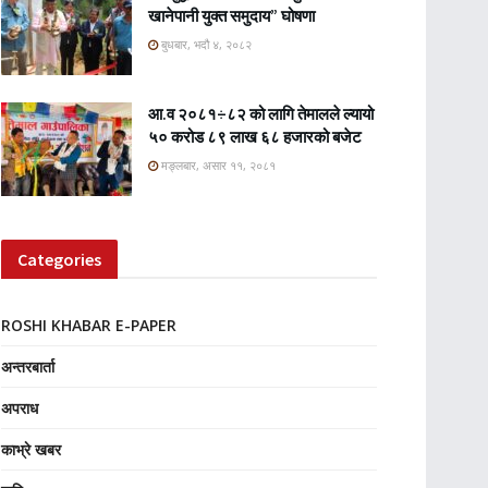
खानेपानी युक्त समुदाय” घोषणा
बुधबार, भदौ ४, २०८२
आ.व २०८१÷८२ को लागि तेमालले ल्यायो
५० करोड ८९ लाख ६८ हजारको बजेट
मङ्लबार, असार ११, २०८१
Categories
ROSHI KHABAR E-PAPER
अन्तरबार्ता
अपराध
काभ्रे खबर