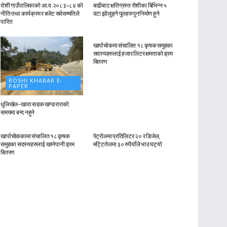
रोशी गाउँपालिकाको आ.व.२०८३÷८४ को
बाढीबाट क्षतिग्रस्त रोशीका बिभिन्न ५
नीति तथा कार्यक्रम र बजेट सर्वसम्मतिले
वटा झोलुङ्गे पुलहरु पुननिर्माण हुने
पारित
ROSHI KHABAR E-
PAPER
खार्पाचोकमा संचालित १८ कृषक समुहका
सदस्यहरुलाई हजार लिटर क्षमताको ड्रम
बितरण
ROSHI KHABAR E-
PAPER
धुलिखेल–खावा सडक खण्ड रातको
समयमा बन्द नहुने
ROSHI KHABAR E-
ROSHI KHABAR E-
PAPER
PAPER
खार्पाचोककामा संचालित १८ कृषक
पेट्रोलमा प्रतिलिटर २० र डिजेल,
समुहका सदस्यहरुलाई खानेपानी ड्रम
मट्टितेलमा ३० रुपैयाँले भाउ घट्यो
बितरण