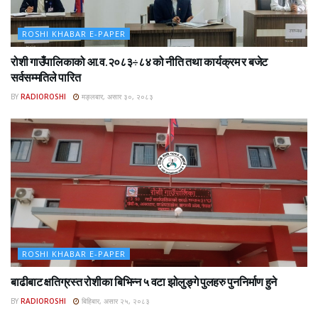
ROSHI KHABAR E-PAPER
रोशी गाउँपालिकाको आ.व.२०८३÷८४ को नीति तथा कार्यक्रम र बजेट
सर्वसम्मतिले पारित
BY
RADIOROSHI
मङ्लबार, असार ३०, २०८३
ROSHI KHABAR E-PAPER
बाढीबाट क्षतिग्रस्त रोशीका बिभिन्न ५ वटा झोलुङ्गे पुलहरु पुननिर्माण हुने
BY
RADIOROSHI
बिहिबार, असार २५, २०८३