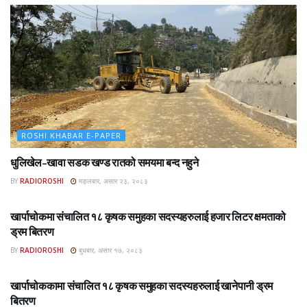
ROSHI KHABAR E-PAPER
धुलिखेल–खावा सडक खण्ड रातको समयमा बन्द नहुने
BY
RADIOROSHI
मङ्लबार, असार २३, २०८३
ROSHI KHABAR E-PAPER
खार्पाचोकमा संचालित १८ कृषक समुहका सदस्यहरुलाई हजार लिटर क्षमताको
ड्रम बितरण
BY
RADIOROSHI
बुधबार, असार १७, २०८३
ROSHI KHABAR E-PAPER
खार्पाचोककामा संचालित १८ कृषक समुहका सदस्यहरुलाई खानेपानी ड्रम
बितरण