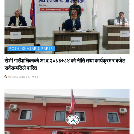
ROSHI KHABAR E-PAPER
रोशी गाउँपालिकाको आ.व.२०८३÷८४ को नीति तथा कार्यक्रम र बजेट
सर्वसम्मतिले पारित
मङ्लबार, असार ३०, २०८३