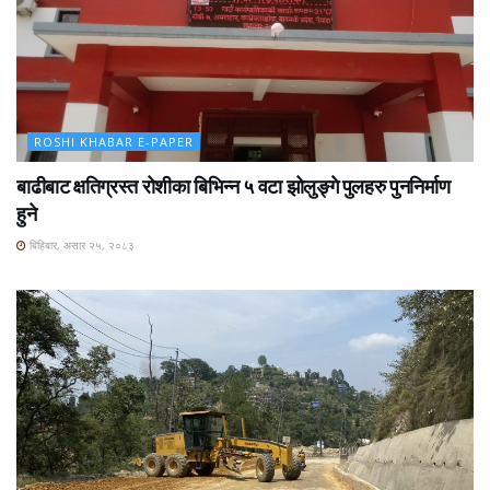
ROSHI KHABAR E-PAPER
बाढीबाट क्षतिग्रस्त रोशीका बिभिन्न ५ वटा झोलुङ्गे पुलहरु पुननिर्माण
हुने
बिहिबार, असार २५, २०८३