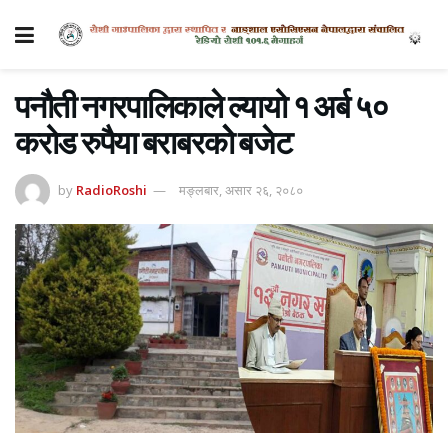
पनौती नगरपालिकाले ल्यायो १ अर्ब ५०
करोड रुपैया बराबरकोे बजेट
by
RadioRoshi
मङ्लबार, असार २६, २०८०