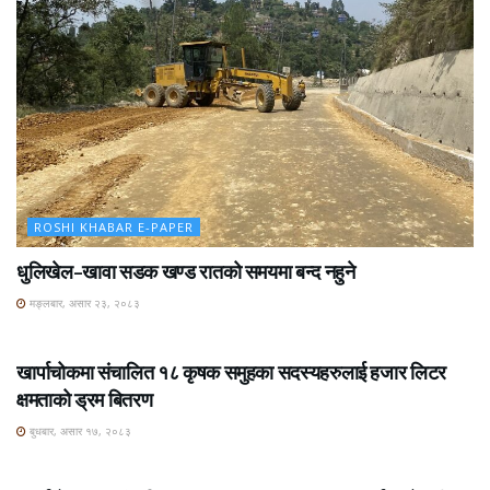
ROSHI KHABAR E-PAPER
धुलिखेल–खावा सडक खण्ड रातको समयमा बन्द नहुने
मङ्लबार, असार २३, २०८३
ROSHI KHABAR E-PAPER
खार्पाचोकमा संचालित १८ कृषक समुहका सदस्यहरुलाई हजार लिटर
क्षमताको ड्रम बितरण
बुधबार, असार १७, २०८३
ROSHI KHABAR E-PAPER