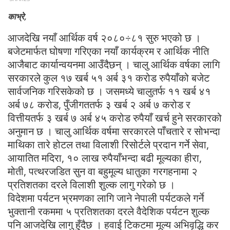
काभ्रे,
आजदेखि नयाँ आर्थिक वर्ष २०८०÷८१ सुरु भएको छ ।
बजेटमार्फत घोषणा गरिएका नयाँ कार्यक्रम र आर्थिक नीति
आजैबाट कार्यान्वयनमा आउँदैछन् । चालु आर्थिक वर्षका लागि
सरकारले कुल १७ खर्ब ५१ अर्ब ३१ करोड रुपैयाँको बजेट
सार्वजनिक गरिसकेको छ । जसमध्ये चालुतर्फ ११ खर्ब ४१
अर्ब ७८ करोड, पुँजीगततर्फ ३ खर्ब २ अर्ब ७ करोड र
वित्तीयतर्फ ३ खर्ब ७ अर्ब ४५ करोड रुपैयाँ खर्च हुने सरकारको
अनुमान छ । चालु आर्थिक वर्षमा सरकारले पाँचतारे र सोभन्दा
माथिका तारे होटल तथा विलाशी रिसोर्टले प्रदान गर्ने सेवा,
आयातित मदिरा, १० लाख रुपैयाँभन्दा बढी मूल्यका हीरा,
मोती, पत्थरजडित सुन वा बहुमूल्य धातुका गरगहनामा २
प्रतिशतका दरले विलाशी शुल्क लागु गरेको छ ।
विदेशमा पर्यटन भ्रमणका लागि जाने नेपाली पर्यटकले गर्ने
भुक्तानी रकममा ५ प्रतिशतका दरले वैदेशिक पर्यटन शुल्क
पनि आजदेखि लागु हुँदैछ । हवाई टिकटमा मूल्य अभिवृद्धि कर