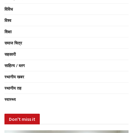
विविध
विश्व
शिक्षा
समाज चित्र
सहकारी
साहित्य / ब्लग
स्थानीय खबर
स्थानीय तह
स्वास्थ्य
Don't miss it