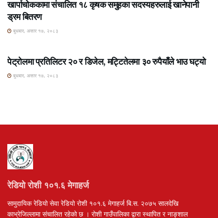
खार्पाचोककामा संचालित १८ कृषक समुहका सदस्यहरुलाई खानेपानी
ड्रम बितरण
बुधबार, असार १७, २०८३
ROSHI KHABAR E-PAPER
पेट्रोलमा प्रतिलिटर २० र डिजेल, मट्टितेलमा ३० रुपैयाँले भाउ घट्यो
बुधबार, असार १७, २०८३
रेडियो रोशी १०१.६ मेगाहर्ज
सामुदायिक रेडियो सेवा रेडियो रोशी १०१.६ मेगाहर्ज बि.स. २०७५ सालदेखि
काभ्रेजिल्लामा संचालित रहेको छ । रोशी गाउँपालिका द्वारा स्थापित र नाङ्शाल