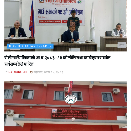
ROSHI KHABAR E-PAPER
रोशी गाउँपालिकाको आ.व.२०८३÷८४ को नीति तथा कार्यक्रम र बजेट
सर्वसम्मतिले पारित
BY
RADIOROSHI
मङ्लबार, असार ३०, २०८३