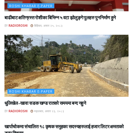
ROSHI KHABAR E-PAPER
बाढीबाट क्षतिग्रस्त रोशीका बिभिन्न ५ वटा झोलुङ्गे पुलहरु पुननिर्माण हुने
BY
RADIOROSHI
बिहिबार, असार २५, २०८३
ROSHI KHABAR E-PAPER
धुलिखेल–खावा सडक खण्ड रातको समयमा बन्द नहुने
BY
RADIOROSHI
मङ्लबार, असार २३, २०८३
ROSHI KHABAR E-PAPER
खार्पाचोकमा संचालित १८ कृषक समुहका सदस्यहरुलाई हजार लिटर क्षमताको
ड्रम बितरण