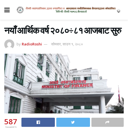
नयाँ आर्थिक वर्ष २०८०÷८१ आजबाट सुरु
by
RadioRoshi
सोमवार, साउन १, २०८०
587
SHARES