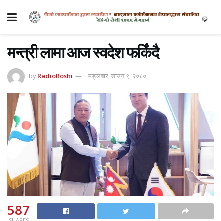
मन्त्री लामा आज स्वदेश फर्किंदै
by
RadioRoshi
मङ्लबार, साउन ९, २०८०
587
SHARES