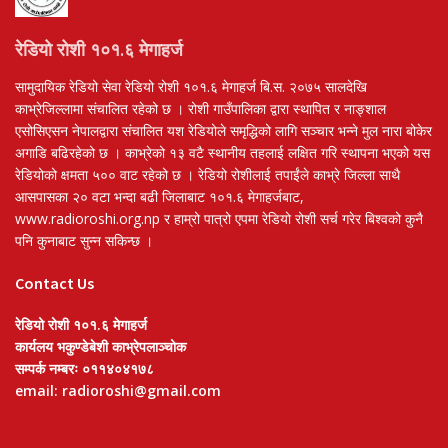
रेडियो रोशी १०१.६ मेगाहर्ज
सामुदायिक रेडियो सेवा रेडियो रोशी १०१.६ मेगाहर्ज बि.स. २०७५ सालदेखि
काभ्रेजिल्लामा संचालित रहेको छ । रोशी गाउँपालिका द्वारा स्थापित र नाङ्शाल
एसोसिएसन नेपालद्वारा संचालित यश रेडियोले समृद्धिको लागि सञ्चार भन्ने मुल नारा बोकेर
अगाडि बढिरहेको छ । काभ्रेको १३ वटै स्थानीय तहलाई लक्षित गरि स्थापना भएको यस
रेडियोको क्षमता ५०० वाट रहेको छ । रेडियो रोशीलाई तपाईंले काभ्रे जिल्ला साथै
आसपासका २० वटा भन्दा बढी जिलाबाट १०१.६ मेगाहर्जबाट,
www.radioroshi.org.np र हाम्रो पात्रो एपमा रेडियो रोशी सर्च गरेर बिश्वको कुनै
पनि कुनाबाट सुन्न सकिन्छ ।
Contact Us
रेडियो रोशी १०१.६ मेगाहर्ज
कार्यलय भकुण्डेबेशी काभ्रेपलाञ्चोक
सम्पर्क नम्बरः ०११४०४१७८
email: radioroshi@gmail.com