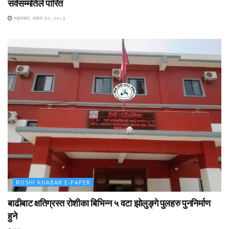
सर्वसम्मतिले पारित
मङ्लबार, असार ३०, २०८३
ROSHI KHABAR E-PAPER
बाढीबाट क्षतिग्रस्त रोशीका बिभिन्न ५ वटा झोलुङ्गे पुलहरु पुननिर्माण
हुने