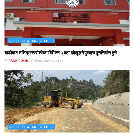
ROSHI KHABAR E-PAPER
बाढीबाट क्षतिग्रस्त रोशीका बिभिन्न ५ वटा झोलुङ्गे पुलहरु पुननिर्माण हुने
BY
RADIOROSHI
बिहिबार, असार २५, २०८३
ROSHI KHABAR E-PAPER