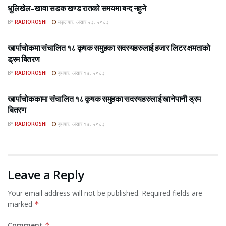
धुलिखेल–खावा सडक खण्ड रातको समयमा बन्द नहुने
BY
RADIOROSHI
मङ्लबार, असार २३, २०८३
ROSHI KHABAR E-PAPER
खार्पाचोकमा संचालित १८ कृषक समुहका सदस्यहरुलाई हजार लिटर क्षमताको
ड्रम बितरण
BY
RADIOROSHI
बुधबार, असार १७, २०८३
ROSHI KHABAR E-PAPER
खार्पाचोककामा संचालित १८ कृषक समुहका सदस्यहरुलाई खानेपानी ड्रम
बितरण
BY
RADIOROSHI
बुधबार, असार १७, २०८३
Leave a Reply
Your email address will not be published.
Required fields are
marked
*
Comment
*