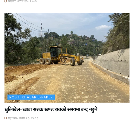
बिहिबार, असार २५, २०८३
ROSHI KHABAR E-PAPER
धुलिखेल–खावा सडक खण्ड रातको समयमा बन्द नहुने
मङ्लबार, असार २३, २०८३
ROSHI KHABAR E-PAPER