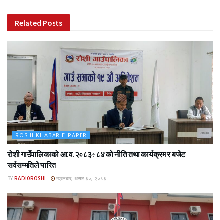
Related
Posts
ROSHI KHABAR E-PAPER
रोशी गाउँपालिकाको आ.व.२०८३÷८४ को नीति तथा कार्यक्रम र बजेट
सर्वसम्मतिले पारित
BY
RADIOROSHI
मङ्लबार, असार ३०, २०८३