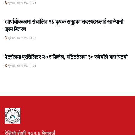
बुधबार, असार १७, २०८३
ROSHI KHABAR E-PAPER
खार्पाचोककामा संचालित १८ कृषक समुहका सदस्यहरुलाई खानेपानी
ड्रम बितरण
बुधबार, असार १७, २०८३
ROSHI KHABAR E-PAPER
पेट्रोलमा प्रतिलिटर २० र डिजेल, मट्टितेलमा ३० रुपैयाँले भाउ घट्यो
बुधबार, असार १७, २०८३
रेडियो रोशी १०१.६ मेगाहर्ज