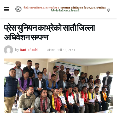
प्रेस युनियन काभ्रेको सातौ जिल्ला
अधिवेशन सम्पन्न
by
RadioRoshi
सोमवार, भदौ ११, २०८०