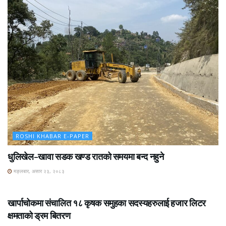
ROSHI KHABAR E-PAPER
धुलिखेल–खावा सडक खण्ड रातको समयमा बन्द नहुने
मङ्लबार, असार २३, २०८३
ROSHI KHABAR E-PAPER
खार्पाचोकमा संचालित १८ कृषक समुहका सदस्यहरुलाई हजार लिटर
क्षमताको ड्रम बितरण