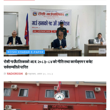
ROSHI KHABAR E-PAPER
रोशी गाउँपालिकाको आ.व.२०८३÷८४ को नीति तथा कार्यक्रम र बजेट
सर्वसम्मतिले पारित
BY
RADIOROSHI
मङ्लबार, असार ३०, २०८३