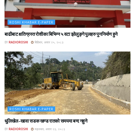
ROSHI KHABAR E-PAPER
बाढीबाट क्षतिग्रस्त रोशीका बिभिन्न ५ वटा झोलुङ्गे पुलहरु पुननिर्माण हुने
BY
RADIOROSHI
बिहिबार, असार २५, २०८३
ROSHI KHABAR E-PAPER
धुलिखेल–खावा सडक खण्ड रातको समयमा बन्द नहुने
BY
RADIOROSHI
मङ्लबार, असार २३, २०८३
ROSHI KHABAR E-PAPER