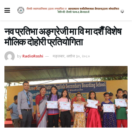
नव प्रतिभा अङ्ग्रेजी मा वि मा दशैँ विशेष
मौलिक दोहोरी प्रतियोगिता
by
RadioRoshi
मङ्लबार, अशोज ३०, २०८०