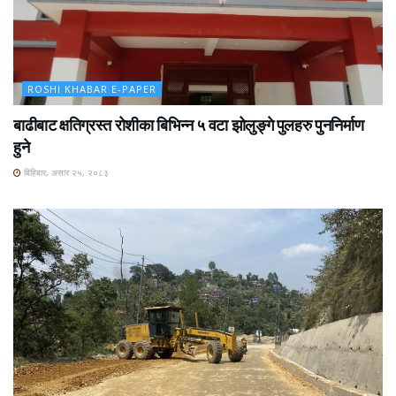
ROSHI KHABAR E-PAPER
बाढीबाट क्षतिग्रस्त रोशीका बिभिन्न ५ वटा झोलुङ्गे पुलहरु पुननिर्माण
हुने
बिहिबार, असार २५, २०८३