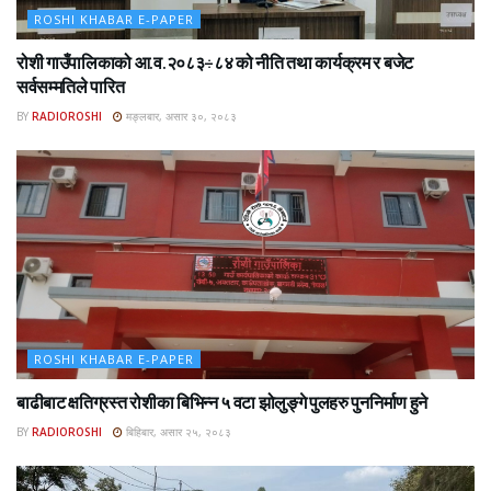
ROSHI KHABAR E-PAPER
रोशी गाउँपालिकाको आ.व.२०८३÷८४ को नीति तथा कार्यक्रम र बजेट
सर्वसम्मतिले पारित
BY
RADIOROSHI
मङ्लबार, असार ३०, २०८३
ROSHI KHABAR E-PAPER
बाढीबाट क्षतिग्रस्त रोशीका बिभिन्न ५ वटा झोलुङ्गे पुलहरु पुननिर्माण हुने
BY
RADIOROSHI
बिहिबार, असार २५, २०८३