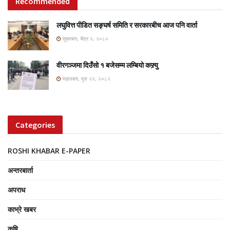
Recommended
लघुवित्त पीडित सङ्घर्ष समिति र सरकारबीच आज पनि वार्ता
शुक्रबार, चैत्र २, २०८०
वीरगञ्जमा दिउँसो १ बजेसम्म लम्बियो कफ्र्यु
मङ्लबार, पुस २२, २०८२
Categories
ROSHI KHABAR E-PAPER
अन्तरबार्ता
अपराध
काभ्रे खबर
कृषि