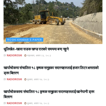
ROSHI KHABAR E-PAPER
धुलिखेल–खावा सडक खण्ड रातको समयमा बन्द नहुने
BY
RADIOROSHI
मङ्लबार, असार २३, २०८३
ROSHI KHABAR E-PAPER
खार्पाचोकमा संचालित १८ कृषक समुहका सदस्यहरुलाई हजार लिटर क्षमताको
ड्रम बितरण
BY
RADIOROSHI
बुधबार, असार १७, २०८३
ROSHI KHABAR E-PAPER
खार्पाचोककामा संचालित १८ कृषक समुहका सदस्यहरुलाई खानेपानी ड्रम
बितरण
BY
RADIOROSHI
बुधबार, असार १७, २०८३