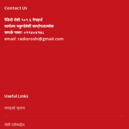
Contact Us
रेडियो रोशी १०१.६ मेगाहर्ज
कार्यलय भकुण्डेबेशी काभ्रेपलाञ्चोक
सम्पर्क नम्बरः ०११४०४१७८
email: radioroshi@gmail.com
Useful Links
तपाइको सृजना
रोशी प्रोफाईल