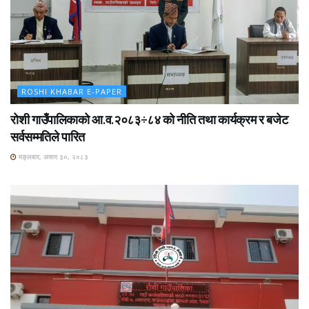
ROSHI KHABAR E-PAPER
रोशी गाउँपालिकाको आ.व.२०८३÷८४ को नीति तथा कार्यक्रम र बजेट
सर्वसम्मतिले पारित
मङ्लबार, असार ३०, २०८३