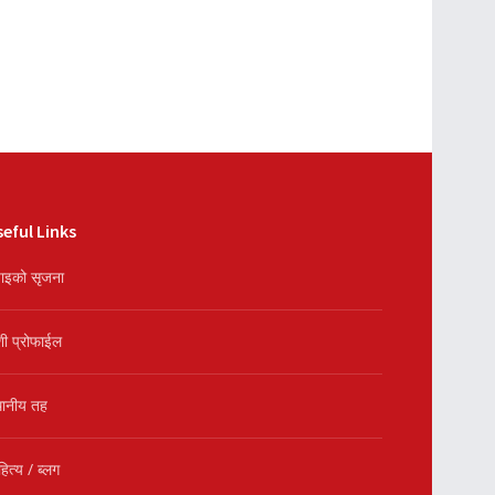
eful Links
ाइको सृजना
शी प्रोफाईल
थानीय तह
हित्य / ब्लग