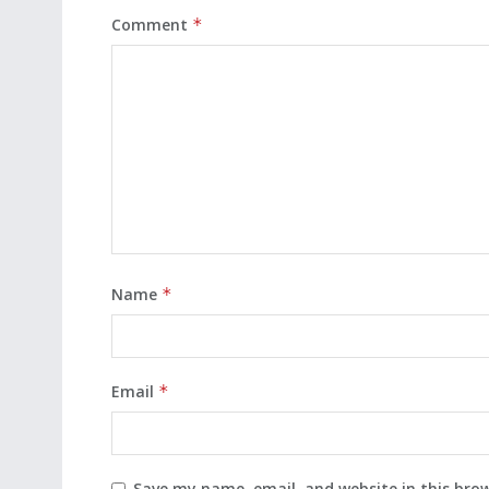
Comment
*
Name
*
Email
*
Save my name, email, and website in this bro