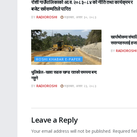
रोशी गाउँपालिकाको आ.व.२०८३÷८४ को नीति तथा कार्यक्रम र
बजेट सर्वसम्मतिले पारित
BY
RADIOROSHI
मङ्लबार, असार ३०, २०८३
ROSHI KHA
खार्पाचोकमा संचा
सदस्यहरुलाई हजार
BY
RADIOROSHI
ROSHI KHABAR E-PAPER
धुलिखेल–खावा सडक खण्ड रातको समयमा बन्द
नहुने
BY
RADIOROSHI
मङ्लबार, असार २३, २०८३
Leave a Reply
Your email address will not be published.
Required fi