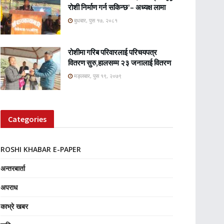
रोशी निर्माण गर्न सकिन्छ’– अध्यक्ष लामा
बुधबार, पुस १७, २०८१
रोशीमा गरिब परिवारलाई परिचयपत्र
वितरण सुरु,हालसम्म २३ जनालाई वितरण
मङ्लबार, पुस १९, २०७९
Categories
ROSHI KHABAR E-PAPER
अन्तरबार्ता
अपराध
काभ्रे खबर