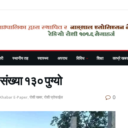
री
स्थानीय तह
स्वास्थ्य
अपराध
विविध
शिक्षा
काभ्रे खबर
 संख्या १३० पुग्यो
0
 Khabar E-Paper
,
रोशी खबर
,
रोशी प्रोफाईल