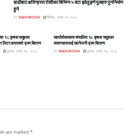
बाढीबाट क्षतिग्रस्त रोशीका बिभिन्न ५ वटा झोलुङ्गे पुलहरु पुननिर्माण
हुने
BY
RADIOROSHI
बिहिबार, असार २५, २०८३
BAR E-PAPER
ROSHI KHABAR E-PAPER
लित १८ कृषक समुहका
खार्पाचोककामा संचालित १८ कृषक समुहका
 लिटर क्षमताको ड्रम बितरण
सदस्यहरुलाई खानेपानी ड्रम बितरण
बुधबार, असार १७, २०८३
BY
RADIOROSHI
बुधबार, असार १७, २०८३
elds are marked
*