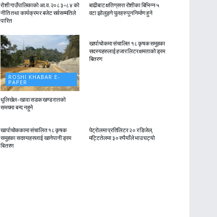
रोशी गाउँपालिकाको आ.व.२०८३÷८४ को
बाढीबाट क्षतिग्रस्त रोशीका बिभिन्न ५
नीति तथा कार्यक्रम र बजेट सर्वसम्मतिले
वटा झोलुङ्गे पुलहरु पुननिर्माण हुने
पारित
ROSHI KHABAR E-
PAPER
खार्पाचोकमा संचालित १८ कृषक समुहका
सदस्यहरुलाई हजार लिटर क्षमताको ड्रम
बितरण
ROSHI KHABAR E-
PAPER
धुलिखेल–खावा सडक खण्ड रातको
समयमा बन्द नहुने
ROSHI KHABAR E-
ROSHI KHABAR E-
PAPER
PAPER
खार्पाचोककामा संचालित १८ कृषक
पेट्रोलमा प्रतिलिटर २० र डिजेल,
समुहका सदस्यहरुलाई खानेपानी ड्रम
मट्टितेलमा ३० रुपैयाँले भाउ घट्यो
बितरण