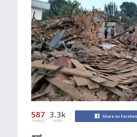
587
3.3k
Share on Facebo
SHARES
VIEWS
काभ्रे,