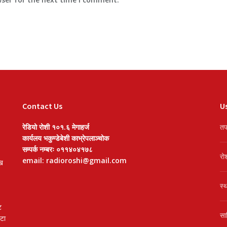
Contact Us
Us
रेडियो रोशी १०१.६ मेगाहर्ज
तप
कार्यलय भकुण्डेबेशी काभ्रेपलाञ्चोक
सम्पर्क नम्बरः ०११४०४१७८
रो
email: radioroshi@gmail.com
खि
स्
ट
सा
वटा