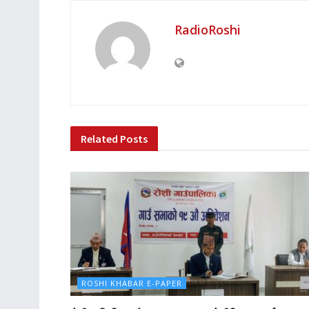
RadioRoshi
Related
Posts
ROSHI KHABAR E-PAPER