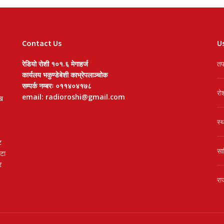
Contact Us
Us
रेडियो रोशी १०१.६ मेगाहर्ज
तप
कार्यलय भकुण्डेबेशी काभ्रेपलाञ्चोक
सम्पर्क नम्बरः ०११४०४१७८
रो
email: radioroshi@gmail.com
खि
स्
ट
सा
वटा
र
रा