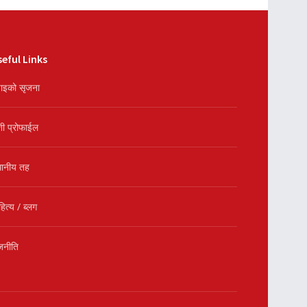
eful Links
ाइको सृजना
शी प्रोफाईल
थानीय तह
हित्य / ब्लग
जनीति