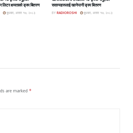
 लिटर क्षमताको ड्रम बितरण
सदस्यहरुलाई खानेपानी ड्रम बितरण
बुधबार, असार १७, २०८३
BY
RADIOROSHI
बुधबार, असार १७, २०८३
elds are marked
*