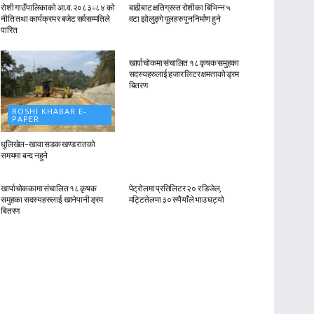
रोशी गाउँपालिकाको आ.व.२०८३÷८४ को
बाढीबाट क्षतिग्रस्त रोशीका बिभिन्न ५
नीति तथा कार्यक्रम र बजेट सर्वसम्मतिले
वटा झोलुङ्गे पुलहरु पुननिर्माण हुने
पारित
ROSHI KHABAR E-
PAPER
खार्पाचोकमा संचालित १८ कृषक समुहका
सदस्यहरुलाई हजार लिटर क्षमताको ड्रम
बितरण
ROSHI KHABAR E-
PAPER
धुलिखेल–खावा सडक खण्ड रातको
समयमा बन्द नहुने
ROSHI KHABAR E-
ROSHI KHABAR E-
PAPER
PAPER
खार्पाचोककामा संचालित १८ कृषक
पेट्रोलमा प्रतिलिटर २० र डिजेल,
समुहका सदस्यहरुलाई खानेपानी ड्रम
मट्टितेलमा ३० रुपैयाँले भाउ घट्यो
बितरण