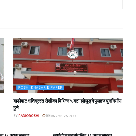
ROSHI KHABAR E-PAPER
बाढीबाट क्षतिग्रस्त रोशीका बिभिन्न ५ वटा झोलुङ्गे पुलहरु पुननिर्माण
हुने
BY
RADIOROSHI
बिहिबार, असार २५, २०८३
BAR E-PAPER
ROSHI KHABAR E-PAPER
लित १८ कृषक समुहका
खार्पाचोककामा संचालित १८ कृषक समुहका