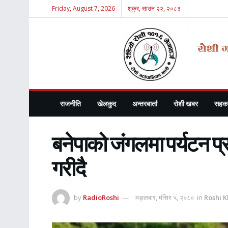
Friday, August 7, 2026
शुक्र, साउन २२, २०८३
राजनीति
खेलकुद
अन्तरबार्ता
रोशी खबर
सहका
बनेपाको जंगलमा पर्यटन प्रवर
गरीदै
by
RadioRoshi
मङ्लबार, मंसिर ५, २०८०
in
Roshi 