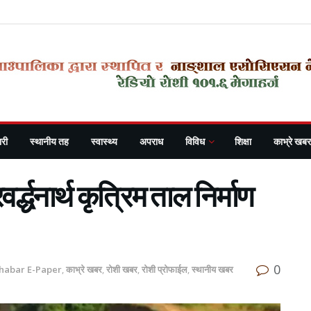
री
स्थानीय तह
स्वास्थ्य
अपराध
विविध
शिक्षा
काभ्रे खबर
्द्धनार्थ कृत्रिम ताल निर्माण
0
Khabar E-Paper
,
काभ्रे खबर
,
रोशी खबर
,
रोशी प्रोफाईल
,
स्थानीय खबर