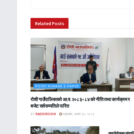
Related
Posts
ROSHI KHABAR E-PAPER
रोशी गाउँपालिकाको आ.व.२०८३÷८४ को नीति तथा कार्यक्रम र
बजेट सर्वसम्मतिले पारित
BY
RADIOROSHI
मङ्लबार, असार ३०, २०८३
ROSHI KHA
खार्पाचोकमा संचा