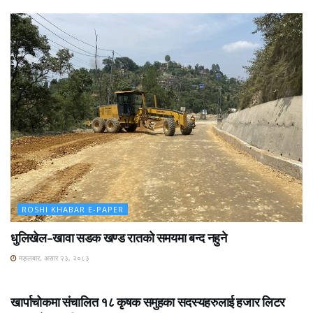
ROSHI KHABAR E-PAPER
धुलिखेल–खावा सडक खण्ड रातको समयमा बन्द नहुने
मङ्लबार, असार २३, २०८३
ROSHI KHABAR E-PAPER
खार्पाचोकमा संचालित १८ कृषक समुहका सदस्यहरुलाई हजार लिटर