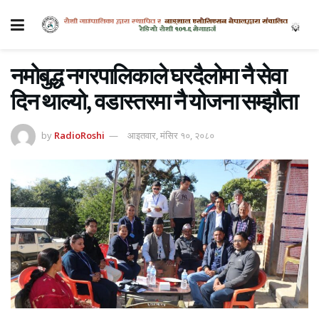
नमोबुद्ध नगरपालिकाले घरदैलोमा नै सेवा
दिन थाल्यो, वडास्तरमा नै योजना सम्झौता
by
RadioRoshi
आइतवार, मंसिर १०, २०८०