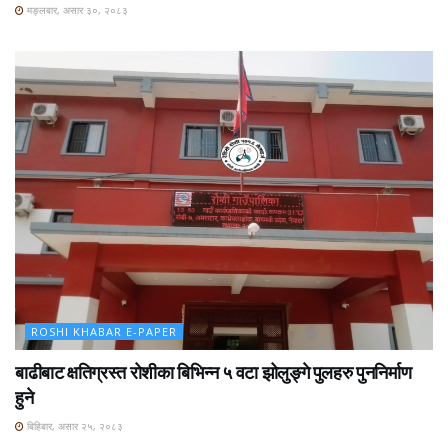
मङ्लबार, असार ३०, २०८३
ROSHI KHABAR E-PAPER
बाढीबाट क्षतिग्रस्त रोशीका बिभिन्न ५ वटा झोलुङ्गे पुलहरु पुननिर्माण
हुने
बिहिबार, असार २५, २०८३