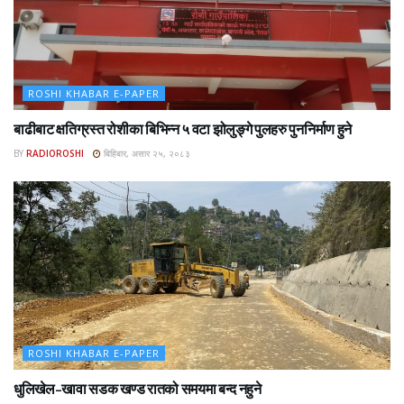
ROSHI KHABAR E-PAPER
बाढीबाट क्षतिग्रस्त रोशीका बिभिन्न ५ वटा झोलुङ्गे पुलहरु पुननिर्माण हुने
BY
RADIOROSHI
बिहिबार, असार २५, २०८३
ROSHI KHABAR E-PAPER
धुलिखेल–खावा सडक खण्ड रातको समयमा बन्द नहुने