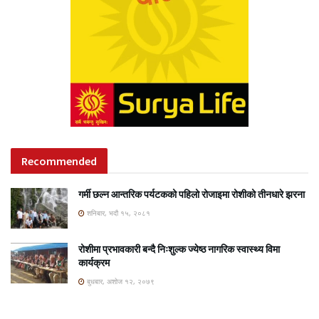
Recommended
गर्मी छल्न आन्तरिक पर्यटकको पहिलो रोजाइमा रोशीको तीनधारे झरना
शनिबार, भदौ १५, २०८१
रोशीमा प्रभावकारी बन्दै निःशुल्क ज्येष्ठ नागरिक स्वास्थ्य विमा
कार्यक्रम
बुधबार, अशोज १२, २०७९