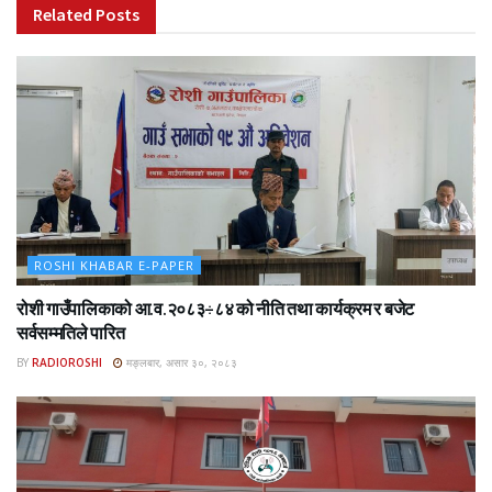
Related
Posts
ROSHI KHABAR E-PAPER
रोशी गाउँपालिकाको आ.व.२०८३÷८४ को नीति तथा कार्यक्रम र बजेट
सर्वसम्मतिले पारित
BY
RADIOROSHI
मङ्लबार, असार ३०, २०८३