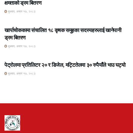
क्षमताको ड्रम बितरण
बुधबार, असार १७, २०८३
ROSHI KHABAR E-PAPER
खार्पाचोककामा संचालित १८ कृषक समुहका सदस्यहरुलाई खानेपानी
ड्रम बितरण
बुधबार, असार १७, २०८३
ROSHI KHABAR E-PAPER
पेट्रोलमा प्रतिलिटर २० र डिजेल, मट्टितेलमा ३० रुपैयाँले भाउ घट्यो
बुधबार, असार १७, २०८३