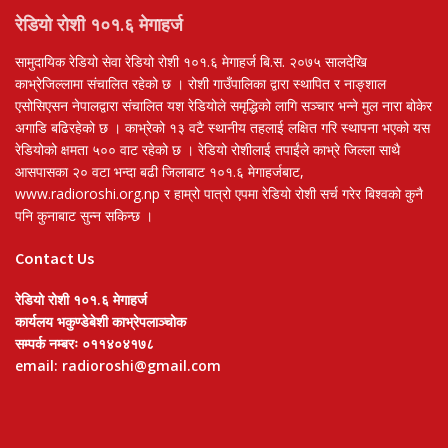
रेडियो रोशी १०१.६ मेगाहर्ज
सामुदायिक रेडियो सेवा रेडियो रोशी १०१.६ मेगाहर्ज बि.स. २०७५ सालदेखि
काभ्रेजिल्लामा संचालित रहेको छ । रोशी गाउँपालिका द्वारा स्थापित र नाङ्शाल
एसोसिएसन नेपालद्वारा संचालित यश रेडियोले समृद्धिको लागि सञ्चार भन्ने मुल नारा बोकेर
अगाडि बढिरहेको छ । काभ्रेको १३ वटै स्थानीय तहलाई लक्षित गरि स्थापना भएको यस
रेडियोको क्षमता ५०० वाट रहेको छ । रेडियो रोशीलाई तपाईंले काभ्रे जिल्ला साथै
आसपासका २० वटा भन्दा बढी जिलाबाट १०१.६ मेगाहर्जबाट,
www.radioroshi.org.np र हाम्रो पात्रो एपमा रेडियो रोशी सर्च गरेर बिश्वको कुनै
पनि कुनाबाट सुन्न सकिन्छ ।
Contact Us
रेडियो रोशी १०१.६ मेगाहर्ज
कार्यलय भकुण्डेबेशी काभ्रेपलाञ्चोक
सम्पर्क नम्बरः ०११४०४१७८
email: radioroshi@gmail.com