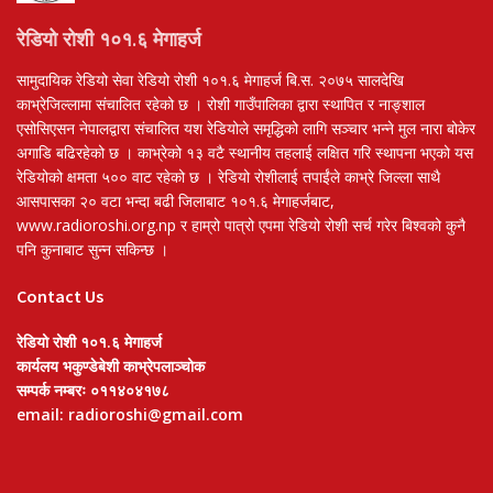
रेडियो रोशी १०१.६ मेगाहर्ज
सामुदायिक रेडियो सेवा रेडियो रोशी १०१.६ मेगाहर्ज बि.स. २०७५ सालदेखि
काभ्रेजिल्लामा संचालित रहेको छ । रोशी गाउँपालिका द्वारा स्थापित र नाङ्शाल
एसोसिएसन नेपालद्वारा संचालित यश रेडियोले समृद्धिको लागि सञ्चार भन्ने मुल नारा बोकेर
अगाडि बढिरहेको छ । काभ्रेको १३ वटै स्थानीय तहलाई लक्षित गरि स्थापना भएको यस
रेडियोको क्षमता ५०० वाट रहेको छ । रेडियो रोशीलाई तपाईंले काभ्रे जिल्ला साथै
आसपासका २० वटा भन्दा बढी जिलाबाट १०१.६ मेगाहर्जबाट,
www.radioroshi.org.np र हाम्रो पात्रो एपमा रेडियो रोशी सर्च गरेर बिश्वको कुनै
पनि कुनाबाट सुन्न सकिन्छ ।
Contact Us
रेडियो रोशी १०१.६ मेगाहर्ज
कार्यलय भकुण्डेबेशी काभ्रेपलाञ्चोक
सम्पर्क नम्बरः ०११४०४१७८
email: radioroshi@gmail.com