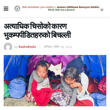
अत्याधिक चिसोको कारण
भुकम्पपीडितहरुको बिचल्ली
by
RadioRoshi
शनिबार, मंसिर २३, २०८०