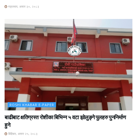
मङ्लबार, असार ३०, २०८३
ROSHI KHABAR E-PAPER
बाढीबाट क्षतिग्रस्त रोशीका बिभिन्न ५ वटा झोलुङ्गे पुलहरु पुननिर्माण
हुने
बिहिबार, असार २५, २०८३