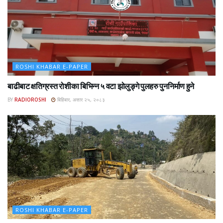
ROSHI KHABAR E-PAPER
बाढीबाट क्षतिग्रस्त रोशीका बिभिन्न ५ वटा झोलुङ्गे पुलहरु पुननिर्माण हुने
BY
RADIOROSHI
बिहिबार, असार २५, २०८३
ROSHI KHABAR E-PAPER