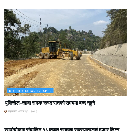
ROSHI KHABAR E-PAPER
धुलिखेल–खावा सडक खण्ड रातको समयमा बन्द नहुने
मङ्लबार, असार २३, २०८३
ROSHI KHABAR E-PAPER
खार्पाचोकमा संचालित १८ कृषक समुहका सदस्यहरुलाई हजार लिटर