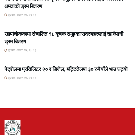
क्षमताको ड्रम बितरण
बुधबार, असार १७, २०८३
ROSHI KHABAR E-PAPER
खार्पाचोककामा संचालित १८ कृषक समुहका सदस्यहरुलाई खानेपानी
ड्रम बितरण
बुधबार, असार १७, २०८३
ROSHI KHABAR E-PAPER
पेट्रोलमा प्रतिलिटर २० र डिजेल, मट्टितेलमा ३० रुपैयाँले भाउ घट्यो
बुधबार, असार १७, २०८३