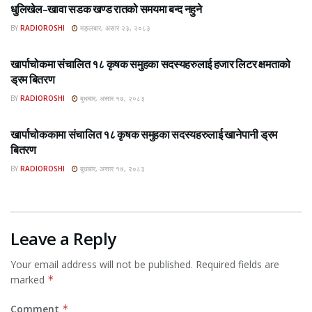
धुलिखेल–खावा सडक खण्ड रातको समयमा बन्द नहुने
BY
RADIOROSHI
मङ्लबार, असार २३, २०८३
ROSHI KHABAR E-PAPER
खार्पाचोकमा संचालित १८ कृषक समुहका सदस्यहरुलाई हजार लिटर क्षमताको
ड्रम बितरण
BY
RADIOROSHI
बुधबार, असार १७, २०८३
ROSHI KHABAR E-PAPER
खार्पाचोककामा संचालित १८ कृषक समुहका सदस्यहरुलाई खानेपानी ड्रम
बितरण
BY
RADIOROSHI
बुधबार, असार १७, २०८३
Leave a Reply
Your email address will not be published.
Required fields are
marked
*
Comment
*