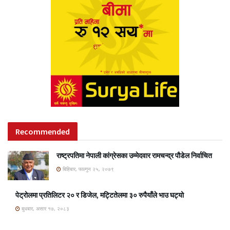
Recommended
राष्ट्रपतिमा नेपाली कांग्रेसका उम्मेदवार रामचन्द्र पौडेल निर्वाचित
बिहिबार, फाल्गुन २५, २०७९
पेट्रोलमा प्रतिलिटर २० र डिजेल, मट्टितेलमा ३० रुपैयाँले भाउ घट्यो
बुधबार, असार १७, २०८३