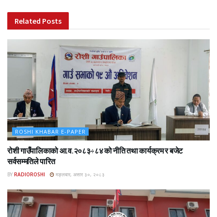
Related
Posts
ROSHI KHABAR E-PAPER
रोशी गाउँपालिकाको आ.व.२०८३÷८४ को नीति तथा कार्यक्रम र बजेट
सर्वसम्मतिले पारित
BY
RADIOROSHI
मङ्लबार, असार ३०, २०८३