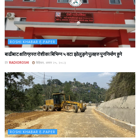
ROSHI KHABAR E-PAPER
बाढीबाट क्षतिग्रस्त रोशीका बिभिन्न ५ वटा झोलुङ्गे पुलहरु पुननिर्माण हुने
BY
RADIOROSHI
बिहिबार, असार २५, २०८३
ROSHI KHABAR E-PAPER