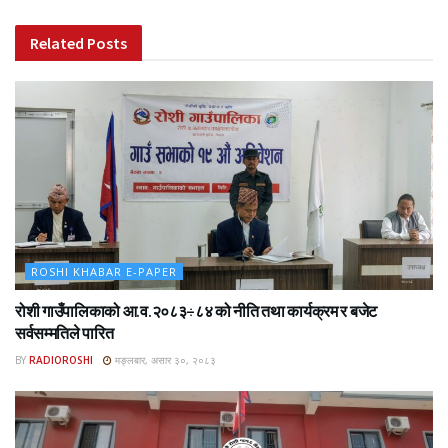
Related
Posts
ROSHI KHABAR E-PAPER
रोशी गाउँपालिकाको आ.व.२०८३÷८४ को नीति तथा कार्यक्रम र बजेट
सर्वसम्मतिले पारित
BY
RADIOROSHI
मङ्लबार, असार ३०, २०८३