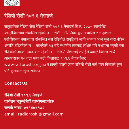
रेडियो रोशी १०१.६ मेगाहर्ज
सामुदायिक रेडियो सेवा रेडियो रोशी १०१.६ मेगाहर्ज बि.स. २०७५ सालदेखि
काभ्रेजिल्लामा संचालित रहेको छ । रोशी गाउँपालिका द्वारा स्थापित र नाङ्शाल
एसोसिएसन नेपालद्वारा संचालित यश रेडियोले समृद्धिको लागि सञ्चार भन्ने मुल नारा बोकेर
अगाडि बढिरहेको छ । काभ्रेको १३ वटै स्थानीय तहलाई लक्षित गरि स्थापना भएको यस
रेडियोको क्षमता ५०० वाट रहेको छ । रेडियो रोशीलाई तपाईंले काभ्रे जिल्ला साथै
आसपासका २० वटा भन्दा बढी जिलाबाट १०१.६ मेगाहर्जबाट,
www.radioroshi.org.np र हाम्रो पात्रो एपमा रेडियो रोशी सर्च गरेर बिश्वको कुनै
पनि कुनाबाट सुन्न सकिन्छ ।
Contact Us
रेडियो रोशी १०१.६ मेगाहर्ज
कार्यलय भकुण्डेबेशी काभ्रेपलाञ्चोक
सम्पर्क नम्बरः ०११४०४१७८
email: radioroshi@gmail.com