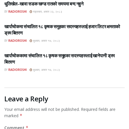
धुलिखेल–खावा सडक खण्ड रातको समयमा बन्द नहुने
BY
RADIOROSHI
मङ्लबार, असार २३, २०८३
ROSHI KHABAR E-PAPER
खार्पाचोकमा संचालित १८ कृषक समुहका सदस्यहरुलाई हजार लिटर क्षमताको
ड्रम बितरण
BY
RADIOROSHI
बुधबार, असार १७, २०८३
ROSHI KHABAR E-PAPER
खार्पाचोककामा संचालित १८ कृषक समुहका सदस्यहरुलाई खानेपानी ड्रम
बितरण
BY
RADIOROSHI
बुधबार, असार १७, २०८३
Leave a Reply
Your email address will not be published.
Required fields are
marked
*
Comment
*