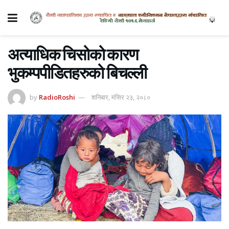
अत्याधिक चिसोको कारण
भुकम्पपीडितहरुको बिचल्ली
by
RadioRoshi
शनिबार, मंसिर २३, २०८०