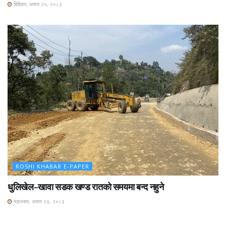
बिहिबार, असार २५, २०८३
ROSHI KHABAR E-PAPER
धुलिखेल–खावा सडक खण्ड रातको समयमा बन्द नहुने
मङ्लबार, असार २३, २०८३
ROSHI KHABAR E-PAPER