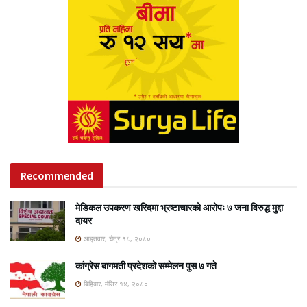
Recommended
मेडिकल उपकरण खरिदमा भ्रष्टाचारको आरोपः ७ जना विरुद्ध मुद्दा
दायर
आइतवार, चैत्र १८, २०८०
कांग्रेस बागमती प्रदेशको सम्मेलन पुस ७ गते
बिहिबार, मंसिर १४, २०८०