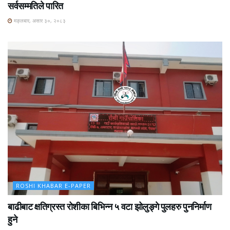
सर्वसम्मतिले पारित
मङ्लबार, असार ३०, २०८३
ROSHI KHABAR E-PAPER
बाढीबाट क्षतिग्रस्त रोशीका बिभिन्न ५ वटा झोलुङ्गे पुलहरु पुननिर्माण
हुने