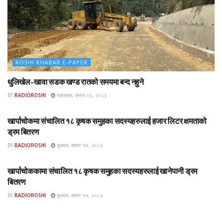
ROSHI KHABAR E-PAPER
धुलिखेल–खावा सडक खण्ड रातको समयमा बन्द नहुने
BY
RADIOROSHI
मङ्लबार, असार २३, २०८३
ROSHI KHABAR E-PAPER
खार्पाचोकमा संचालित १८ कृषक समुहका सदस्यहरुलाई हजार लिटर क्षमताको
ड्रम बितरण
BY
RADIOROSHI
बुधबार, असार १७, २०८३
ROSHI KHABAR E-PAPER
खार्पाचोककामा संचालित १८ कृषक समुहका सदस्यहरुलाई खानेपानी ड्रम
बितरण
BY
RADIOROSHI
बुधबार, असार १७, २०८३