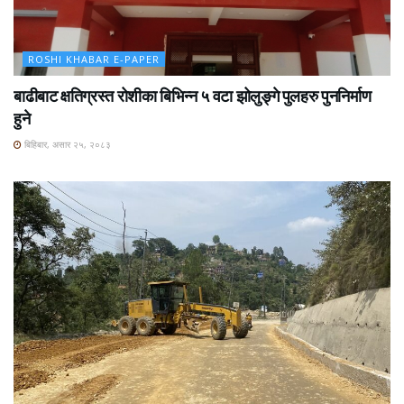
ROSHI KHABAR E-PAPER
बाढीबाट क्षतिग्रस्त रोशीका बिभिन्न ५ वटा झोलुङ्गे पुलहरु पुननिर्माण
हुने
बिहिबार, असार २५, २०८३