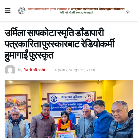
उर्मिला सापकोटा स्मृति डाँडापारी
पत्रकारिता पुरस्कारबाट रेडियोकर्मी
हुमागाईं पुरस्कृत
by
RadioRoshi
मङ्लबार, फाल्गुन १५, २०८०