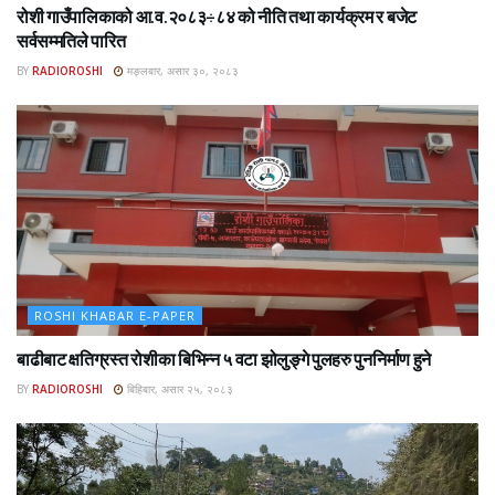
रोशी गाउँपालिकाको आ.व.२०८३÷८४ को नीति तथा कार्यक्रम र बजेट
सर्वसम्मतिले पारित
BY
RADIOROSHI
मङ्लबार, असार ३०, २०८३
ROSHI KHABAR E-PAPER
बाढीबाट क्षतिग्रस्त रोशीका बिभिन्न ५ वटा झोलुङ्गे पुलहरु पुननिर्माण हुने
BY
RADIOROSHI
बिहिबार, असार २५, २०८३