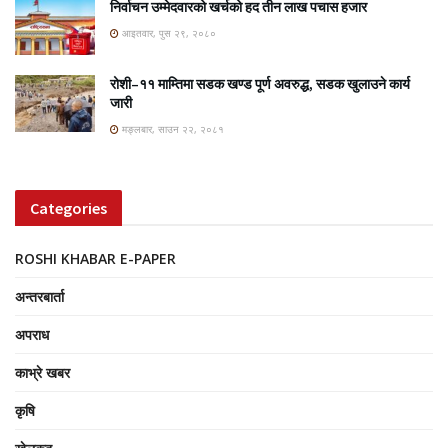
निर्वाचन उम्मेदवारको खर्चको हद तीन लाख पचास हजार
आइतवार, पुस २९, २०८०
रोशी–११ माम्तिमा सडक खण्ड पूर्ण अवरुद्ध, सडक खुलाउने कार्य
जारी
मङ्लबार, साउन २२, २०८१
Categories
ROSHI KHABAR E-PAPER
अन्तरबार्ता
अपराध
काभ्रे खबर
कृषि