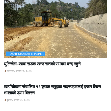
ROSHI KHABAR E-PAPER
धुलिखेल–खावा सडक खण्ड रातको समयमा बन्द नहुने
मङ्लबार, असार २३, २०८३
ROSHI KHABAR E-PAPER
खार्पाचोकमा संचालित १८ कृषक समुहका सदस्यहरुलाई हजार लिटर
क्षमताको ड्रम बितरण
बुधबार, असार १७, २०८३
ROSHI KHABAR E-PAPER