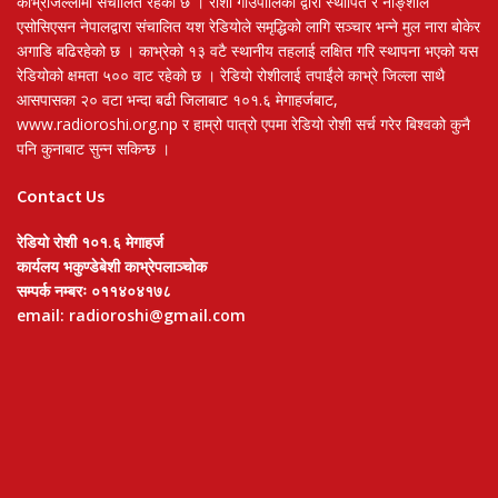
काभ्रेजिल्लामा संचालित रहेको छ । रोशी गाउँपालिका द्वारा स्थापित र नाङ्शाल
एसोसिएसन नेपालद्वारा संचालित यश रेडियोले समृद्धिको लागि सञ्चार भन्ने मुल नारा बोकेर
अगाडि बढिरहेको छ । काभ्रेको १३ वटै स्थानीय तहलाई लक्षित गरि स्थापना भएको यस
रेडियोको क्षमता ५०० वाट रहेको छ । रेडियो रोशीलाई तपाईंले काभ्रे जिल्ला साथै
आसपासका २० वटा भन्दा बढी जिलाबाट १०१.६ मेगाहर्जबाट,
www.radioroshi.org.np र हाम्रो पात्रो एपमा रेडियो रोशी सर्च गरेर बिश्वको कुनै
पनि कुनाबाट सुन्न सकिन्छ ।
Contact Us
रेडियो रोशी १०१.६ मेगाहर्ज
कार्यलय भकुण्डेबेशी काभ्रेपलाञ्चोक
सम्पर्क नम्बरः ०११४०४१७८
email: radioroshi@gmail.com