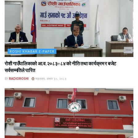
ROSHI KHABAR E-PAPER
रोशी गाउँपालिकाको आ.व.२०८३÷८४ को नीति तथा कार्यक्रम र बजेट
सर्वसम्मतिले पारित
BY
RADIOROSHI
मङ्लबार, असार ३०, २०८३