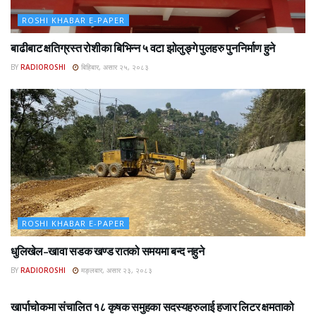
ROSHI KHABAR E-PAPER
बाढीबाट क्षतिग्रस्त रोशीका बिभिन्न ५ वटा झोलुङ्गे पुलहरु पुननिर्माण हुने
BY
RADIOROSHI
बिहिबार, असार २५, २०८३
ROSHI KHABAR E-PAPER
धुलिखेल–खावा सडक खण्ड रातको समयमा बन्द नहुने
BY
RADIOROSHI
मङ्लबार, असार २३, २०८३
ROSHI KHABAR E-PAPER
खार्पाचोकमा संचालित १८ कृषक समुहका सदस्यहरुलाई हजार लिटर क्षमताको