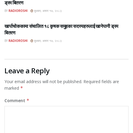
ड्रम बितरण
BY
RADIOROSHI
बुधबार, असार १७, २०८३
ROSHI KHABAR E-PAPER
खार्पाचोककामा संचालित १८ कृषक समुहका सदस्यहरुलाई खानेपानी ड्रम
बितरण
BY
RADIOROSHI
बुधबार, असार १७, २०८३
Leave a Reply
Your email address will not be published.
Required fields are
marked
*
Comment
*