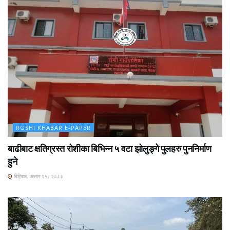
ROSHI KHABAR E-PAPER
बाढीबाट क्षतिग्रस्त रोशीका बिभिन्न ५ वटा झोलुङ्गे पुलहरु पुननिर्माण
हुने
बिहिबार, असार २५, २०८३