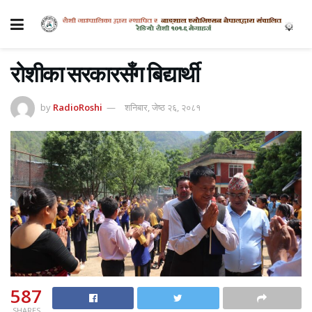
रोशीका सरकारसँग बिद्यार्थी
by
RadioRoshi
शनिबार, जेष्ठ २६, २०८१
587
SHARES