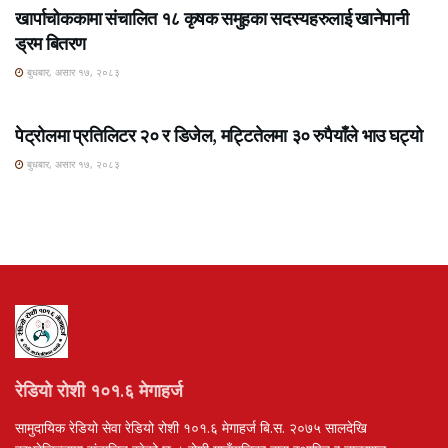
खार्पाचोककामा संचालित १८ कृषक समुहका सदस्यहरुलाई खानेपानी
ड्रम बितरण
बुधबार, असार १७, २०८३
ROSHI KHABAR E-PAPER
पेट्रोलमा प्रतिलिटर २० र डिजेल, मट्टितेलमा ३० रुपैयाँले भाउ घट्यो
बुधबार, असार १७, २०८३
रेडियो रोशी १०१.६ मेगाहर्ज
सामुदायिक रेडियो सेवा रेडियो रोशी १०१.६ मेगाहर्ज बि.स. २०७५ सालदेखि