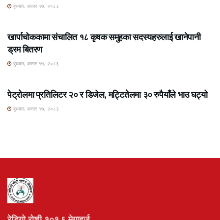
बुधबार, असार १७, २०८३
ROSHI KHABAR E-PAPER
खार्पाचोककामा संचालित १८ कृषक समुहका सदस्यहरुलाई खानेपानी
ड्रम बितरण
बुधबार, असार १७, २०८३
ROSHI KHABAR E-PAPER
पेट्रोलमा प्रतिलिटर २० र डिजेल, मट्टितेलमा ३० रुपैयाँले भाउ घट्यो
बुधबार, असार १७, २०८३
रेडियो रोशी १०१.६ मेगाहर्ज