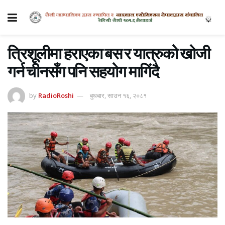
त्रिशूलीमा हराएका बस र यात्रुको खोजी
गर्न चीनसँग पनि सहयोग मागिंदै
by
RadioRoshi
बुधबार, साउन १६, २०८१