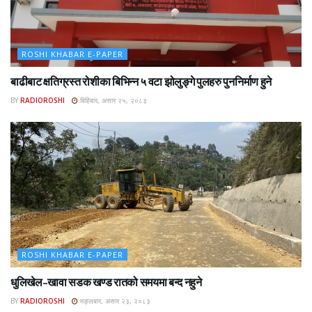
ROSHI KHABAR E-PAPER
बाढीबाट क्षतिग्रस्त रोशीका बिभिन्न ५ वटा झोलुङ्गे पुलहरु पुननिर्माण हुने
BY
RADIOROSHI
बिहिबार, असार २५, २०८३
ROSHI KHABAR E-PAPER
धुलिखेल–खावा सडक खण्ड रातको समयमा बन्द नहुने
BY
RADIOROSHI
मङ्लबार, असार २३, २०८३
ROSHI KHABAR E-PAPER