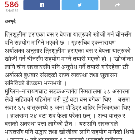
586
SHARES
काभ्रे,
त्रिशूलीमा हराएका बस र बेपत्ता यात्रुको खोजी गर्न चीनसँग
पनि सहयोग मागिने भएको छ । गृहसचिव एकनारायण
अर्यालका अनुसार त्रिशूलीमा हराएका बस र बेपत्ता यात्रुको
खोजी गर्न चीनसँग सहयोग माग्ने तयारी भएको हो । ‘खोजीका
लागि चीन सरकारसँग पनि अनुरोध गर्ने तयारी गरिरहेका छौं’
अर्यालले बुधबार संसदको राज्य व्यवस्था तथा सुशासन
समितिको बैठकमा भन्नभयो ।
मुग्लिन–नारायणघाट सडकअन्तर्गत सिमतालमा २८ असारमा
लेदो सहितको पहिरोमा परी दुई वटा बस बगेका थिए । बसमा
सवार ६५ यात्रुमध्ये ३ जना पौडिएर बाहिर निस्किएका थिए
। हालसम्म २४ वटा शव फेला परेका छन् । अन्य यात्रु र
बसको अवस्था पत्ता लागेको छैन । यसअघि सरकारले
भारतसँग पनि उद्धार तथा खोजीका लागि सहयोग मागेको थियो
। साउन ५ गते भारतबाट १२ जनाको भारतको राष्ट्रिय