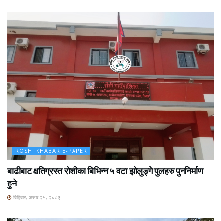
ROSHI KHABAR E-PAPER
बाढीबाट क्षतिग्रस्त रोशीका बिभिन्न ५ वटा झोलुङ्गे पुलहरु पुननिर्माण
हुने
बिहिबार, असार २५, २०८३