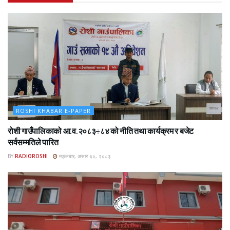
ROSHI KHABAR E-PAPER
रोशी गाउँपालिकाको आ.व.२०८३÷८४ को नीति तथा कार्यक्रम र बजेट
सर्वसम्मतिले पारित
BY
RADIOROSHI
मङ्लबार, असार ३०, २०८३