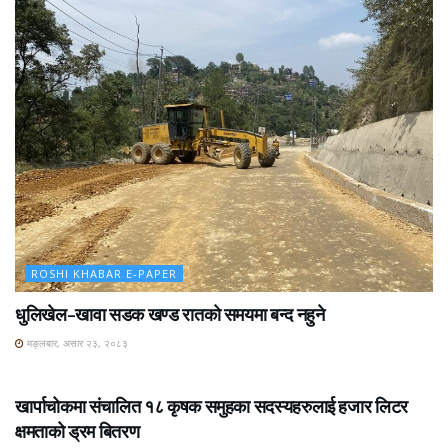
ROSHI KHABAR E-PAPER
धुलिखेल–खावा सडक खण्ड रातको समयमा बन्द नहुने
मङ्लबार, असार २३, २०८३
ROSHI KHABAR E-PAPER
खार्पाचोकमा संचालित १८ कृषक समुहका सदस्यहरुलाई हजार लिटर
क्षमताको ड्रम बितरण