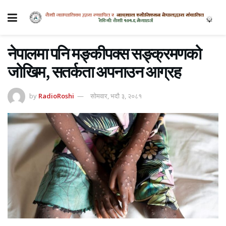
नेपालमा पनि मङ्कीपक्स सङ्क्रमणको
जोखिम, सतर्कता अपनाउन आग्रह
by
RadioRoshi
सोमवार, भदौ ३, २०८१