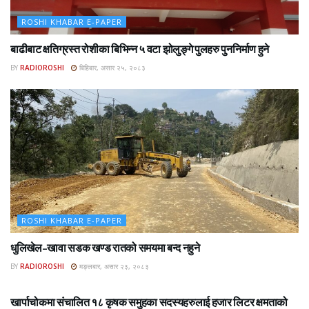
ROSHI KHABAR E-PAPER
बाढीबाट क्षतिग्रस्त रोशीका बिभिन्न ५ वटा झोलुङ्गे पुलहरु पुननिर्माण हुने
BY
RADIOROSHI
बिहिबार, असार २५, २०८३
ROSHI KHABAR E-PAPER
धुलिखेल–खावा सडक खण्ड रातको समयमा बन्द नहुने
BY
RADIOROSHI
मङ्लबार, असार २३, २०८३
ROSHI KHABAR E-PAPER
खार्पाचोकमा संचालित १८ कृषक समुहका सदस्यहरुलाई हजार लिटर क्षमताको