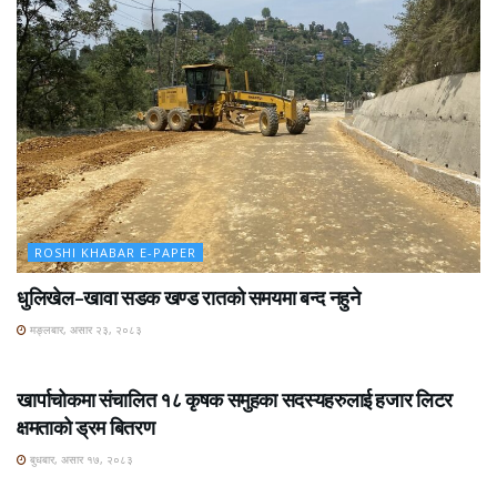
ROSHI KHABAR E-PAPER
धुलिखेल–खावा सडक खण्ड रातको समयमा बन्द नहुने
मङ्लबार, असार २३, २०८३
ROSHI KHABAR E-PAPER
खार्पाचोकमा संचालित १८ कृषक समुहका सदस्यहरुलाई हजार लिटर
क्षमताको ड्रम बितरण
बुधबार, असार १७, २०८३
ROSHI KHABAR E-PAPER