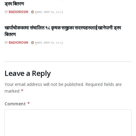
ड्रम बितरण
BY
RADIOROSHI
बुधबार, असार १७, २०८३
ROSHI KHABAR E-PAPER
खार्पाचोककामा संचालित १८ कृषक समुहका सदस्यहरुलाई खानेपानी ड्रम
बितरण
BY
RADIOROSHI
बुधबार, असार १७, २०८३
Leave a Reply
Your email address will not be published.
Required fields are
marked
*
Comment
*