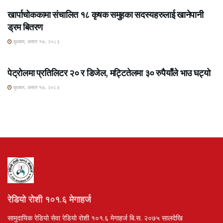
खार्पाचोककामा संचालित १८ कृषक समुहका सदस्यहरुलाई खानेपानी
ड्रम बितरण
बुधबार, असार १७, २०८३
ROSHI KHABAR E-PAPER
पेट्रोलमा प्रतिलिटर २० र डिजेल, मट्टितेलमा ३० रुपैयाँले भाउ घट्यो
बुधबार, असार १७, २०८३
रेडियो रोशी १०१.६ मेगाहर्ज
सामुदायिक रेडियो सेवा रेडियो रोशी १०१.६ मेगाहर्ज बि.स. २०७५ सालदेखि