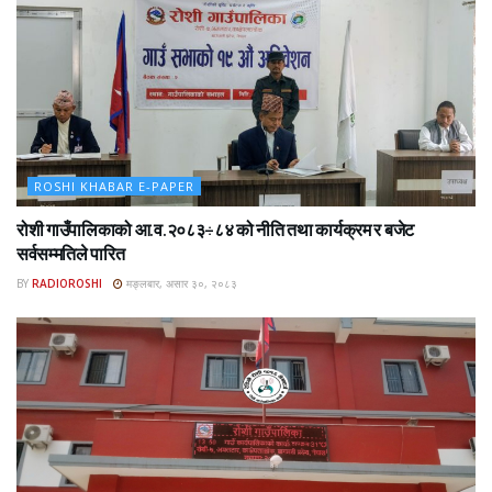
ROSHI KHABAR E-PAPER
रोशी गाउँपालिकाको आ.व.२०८३÷८४ को नीति तथा कार्यक्रम र बजेट
सर्वसम्मतिले पारित
BY
RADIOROSHI
मङ्लबार, असार ३०, २०८३