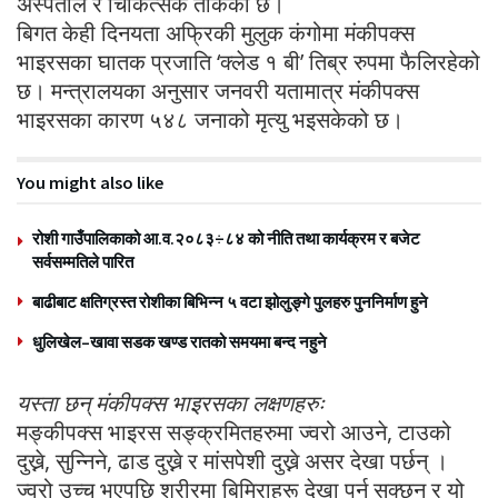
अस्पताल र चिकित्सक तोकेको छ।
बिगत केही दिनयता अफ्रिकी मुलुक कंगोमा मंकीपक्स
भाइरसका घातक प्रजाति ‘क्लेड १ बी’ तिब्र रुपमा फैलिरहेको
छ। मन्त्रालयका अनुसार जनवरी यतामात्र मंकीपक्स
भाइरसका कारण ५४८ जनाको मृत्यु भइसकेको छ।
You might also like
रोशी गाउँपालिकाको आ.व.२०८३÷८४ को नीति तथा कार्यक्रम र बजेट
सर्वसम्मतिले पारित
बाढीबाट क्षतिग्रस्त रोशीका बिभिन्न ५ वटा झोलुङ्गे पुलहरु पुननिर्माण हुने
धुलिखेल–खावा सडक खण्ड रातको समयमा बन्द नहुने
यस्ता छन् मंकीपक्स भाइरसका लक्षणहरुः
मङ्कीपक्स भाइरस सङ्क्रमितहरुमा ज्वरो आउने, टाउको
दुख्ने, सुन्निने, ढाड दुख्ने र मांसपेशी दुख्ने असर देखा पर्छन् ।
ज्वरो उच्च भएपछि शरीरमा बिमिराहरू देखा पर्न सक्छन् र यो